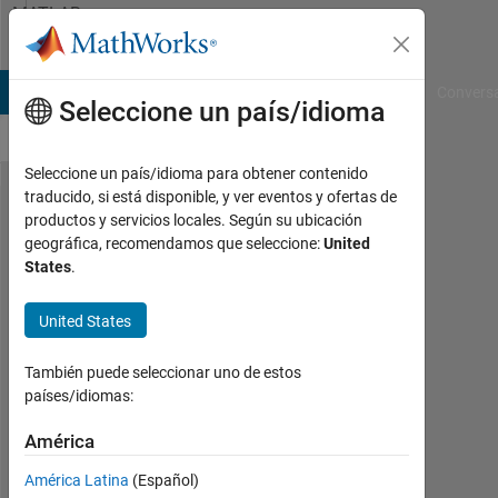
Saltar al contenido
MATLAB
Answers
B Answers
File Exchange
Cody
AI Chat Playground
Convers
Seleccione un país/idioma
Seleccione un país/idioma para obtener contenido
traducido, si está disponible, y ver eventos y ofertas de
run the
productos y servicios locales. Según su ubicación
geográfica, recomendamos que seleccione:
United
for
States
.
loop
only
United States
once
También puede seleccionar uno de estos
Matlab
países/idiomas:
América
Alex
31
América Latina
(Español)