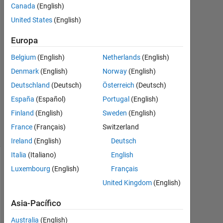
Ag.
Canada
(English)
2016
United States
(English)
2
Respuestas
Europa
Respuesta
Belgium
(English)
Netherlands
(English)
aceptada
Denmark
(English)
Norway
(English)
Deutschland
(Deutsch)
Österreich
(Deutsch)
Actualizado
España
(Español)
Portugal
(English)
a las 1
Sept. 2016
Finland
(English)
Sweden
(English)
7 Visualizaciones
France
(Français)
Switzerland
(30 días)
Ireland
(English)
Deutsch
Italia
(Italiano)
English
Mostrar
Luxembourg
(English)
Français
comentarios
United Kingdom
(English)
más
antiguos
Asia-Pacífico
Australia
(English)