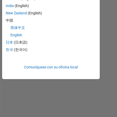
India
(English)
New Zealand
(English)
H
i 
中国
e
简体中文
v
English
e
r
日本
(日本語)
y
한국
(한국어)
b
o
d
Comuníquese con su oficina local
y
, 
i 
w
a
n
t 
t
o 