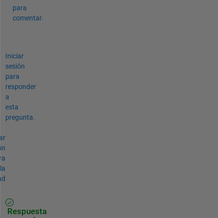
para
comentar.
Iniciar
sesión
para
responder
a
esta
pregunta.
ar
ón
ra
la
ad
Respuesta