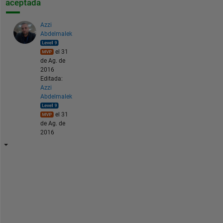
aceptada
Azzi
Abdelmalek
el 31
de Ag. de
2016
Editada:
Azzi
Abdelmalek
el 31
de Ag. de
2016
I
f 
y
o
u 