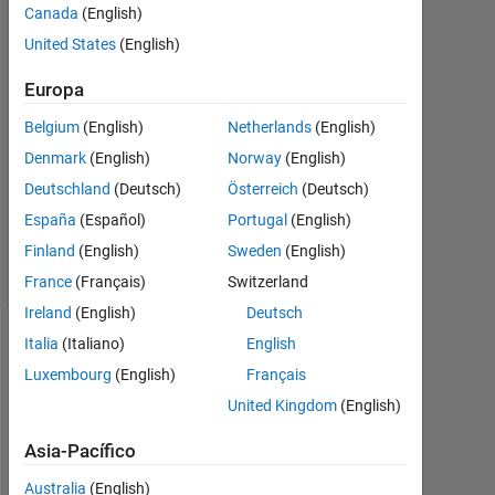
Hossain
Canada
(English)
9
United States
(English)
Abr.
2018
Europa
3
Respuestas
Belgium
(English)
Netherlands
(English)
Denmark
(English)
Norway
(English)
Actualizado
Deutschland
(Deutsch)
Österreich
(Deutsch)
a las 11
España
(Español)
Portugal
(English)
Abr. 2018
11 Visualizaciones
Finland
(English)
Sweden
(English)
(30 días)
France
(Français)
Switzerland
Ireland
(English)
Deutsch
Italia
(Italiano)
English
Mostrar
Luxembourg
(English)
Français
comentarios
más
United Kingdom
(English)
antiguos
Asia-Pacífico
Australia
(English)