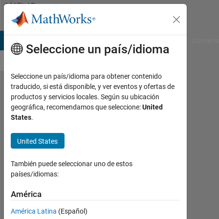
Saltar al contenido
MATLAB
Answers
B Answers
File Exchange
Cody
AI Chat Playground
Convers
Seleccione un país/idioma
Seleccione un país/idioma para obtener contenido
traducido, si está disponible, y ver eventos y ofertas de
Sum of
productos y servicios locales. Según su ubicación
geográfica, recomendamos que seleccione:
United
highest
States
.
length of
consecutive
United States
lowest
También puede seleccionar uno de estos
values from
países/idiomas:
a array.
América
Mohammad
América Latina
(Español)