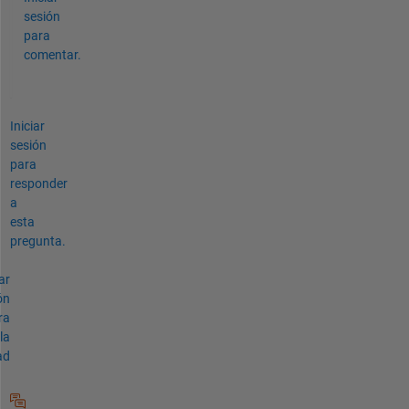
sesión
para
comentar.
Iniciar
sesión
para
responder
a
esta
pregunta.
ar
ón
ra
la
ad