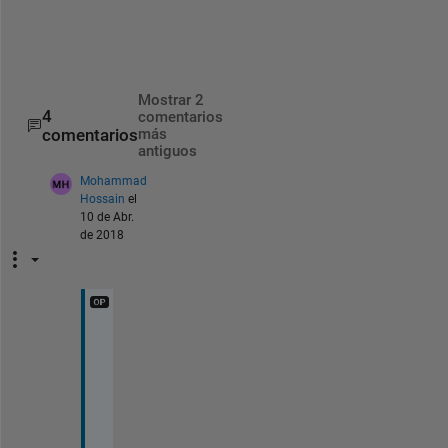
counts=lastInd-startInd+1;
sumContinuous=max(counts)
Mostrar 2
4
comentarios
comentarios
más
antiguos
Mohammad
Hossain
el
10 de Abr.
de 2018
Y
e
a
h 
e
x