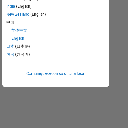
India
(English)
A 
New Zealand
(English)
= 
[
中国
5 
简体中文
1 
English
1 
1 
日本
(日本語)
6 
한국
(한국어)
1 
1 
1 
Comuníquese con su oficina local
1 
1 
1 
1 
7 
1 
1 
1 
7