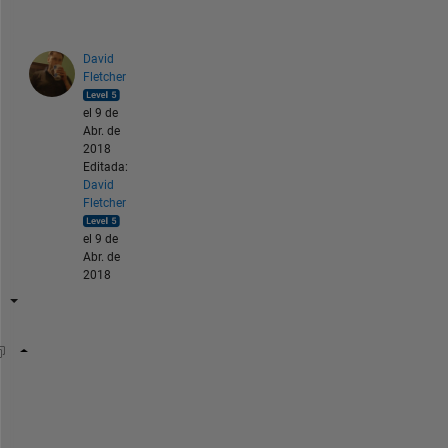
David
Fletcher
el 9 de
Abr. de
2018
Editada:
David
Fletcher
el 9 de
Abr. de
2018
A = [5 1 1 1 6 1 1 1 1 1 1 1 7 1 1 1 7]
B=int32(A==min(A));
[startInd lastInd]=regexp(char(B+48),
'[1]+'
);