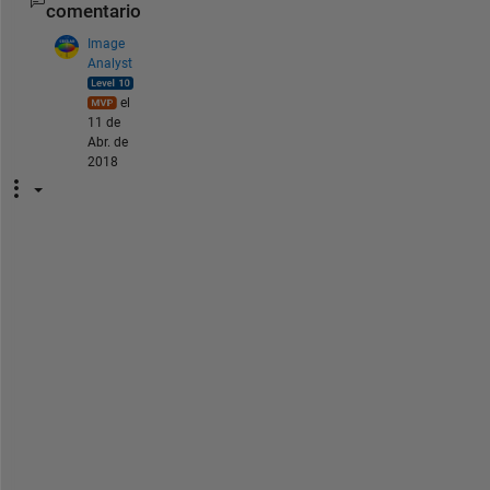
comentario
Image
Analyst
el
11 de
Abr. de
2018
M
y 
c
o
d
e 
s
t
i
l
l 