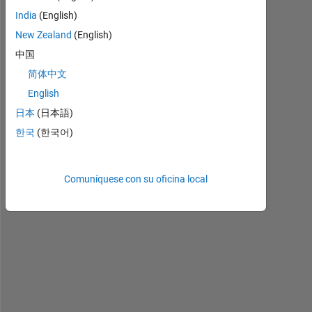
m 
India
(English)
l
New Zealand
(English)
o
中国
o
k
简体中文
i
English
n
日本
(日本語)
g 
f
한국
(한국어)
o
r 
a 
Comuníquese con su oficina local
w
a
y 
t
o 
r
e
u
s