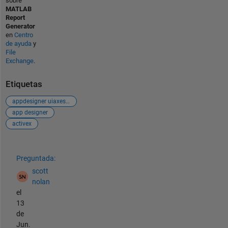
sobre
MATLAB
Report
Generator
en
Centro
de ayuda
y
File
Exchange
.
Etiquetas
appdesigner uiaxes powerpoint
app designer
activex
Ver también
Preguntada:
scott
nolan
el
13
de
Jun.