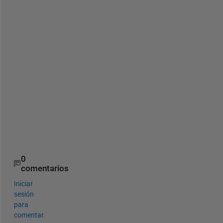
d
e 
o
f 
t
h
i
s 
p
a
g
e
.
0
comentarios
Iniciar
sesión
para
comentar.