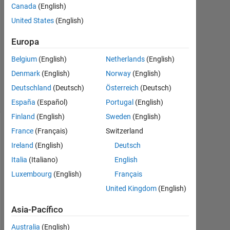
Canada
(English)
2018
1
United States
(English)
Respuesta
Europa
Actualizado
Belgium
(English)
Netherlands
(English)
a las 14
Denmark
(English)
Norway
(English)
Jun. 2018
10 Visualizaciones
Deutschland
(Deutsch)
Österreich
(Deutsch)
(30 días)
España
(Español)
Portugal
(English)
Finland
(English)
Sweden
(English)
France
(Français)
Switzerland
Ireland
(English)
Deutsch
Italia
(Italiano)
English
Luxembourg
(English)
Français
United Kingdom
(English)
Asia-Pacífico
I
Australia
(English)
'