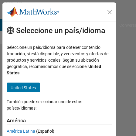
Saltar al contenido
MATLAB
Answers
B Answers
File Exchange
Cody
AI Chat Playground
Convers
Seleccione un país/idioma
Seleccione un país/idioma para obtener contenido
traducido, si está disponible, y ver eventos y ofertas de
App
productos y servicios locales. Según su ubicación
geográfica, recomendamos que seleccione:
United
designer
States
.
export
UIAxes to
United States
Powerpoint
También puede seleccionar uno de estos
países/idiomas:
scott
nolan
América
13
América Latina
(Español)
Jun.