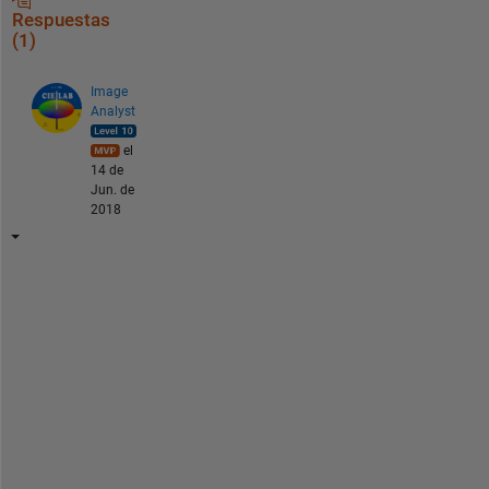
Respuestas
(1)
Image
Analyst
el
14 de
Jun. de
2018
Y
o
u 
s
h
o
u
l