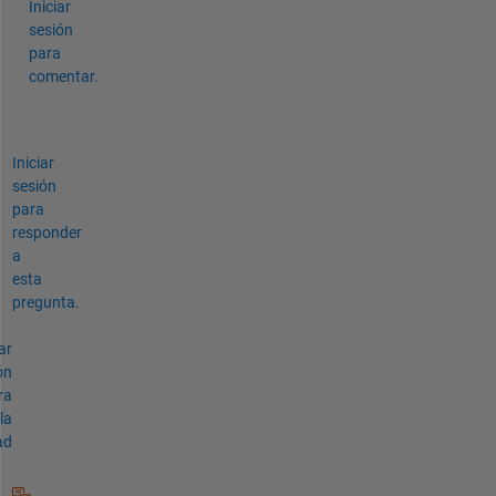
Iniciar
sesión
para
comentar.
Iniciar
sesión
para
responder
a
esta
pregunta.
ar
ón
ra
la
ad