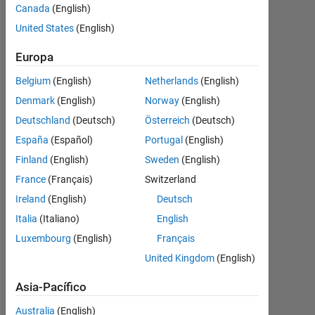
and
Canada
(English)
height)? It
United States
(English)
looks like
Europa
these
Belgium
(English)
Netherlands
(English)
values are
Denmark
(English)
Norway
(English)
screen
Deutschland
(Deutsch)
Österreich
(Deutsch)
resolution
España
(Español)
Portugal
(English)
dependent
Finland
(English)
Sweden
(English)
...
France
(Français)
Switzerland
Ireland
(English)
Deutsch
Janez
Italia
(Italiano)
English
25
Luxembourg
(English)
Français
Jul.
United Kingdom
(English)
2012
3
Asia-Pacífico
Respuestas
5 Visualizaciones
Australia
(English)