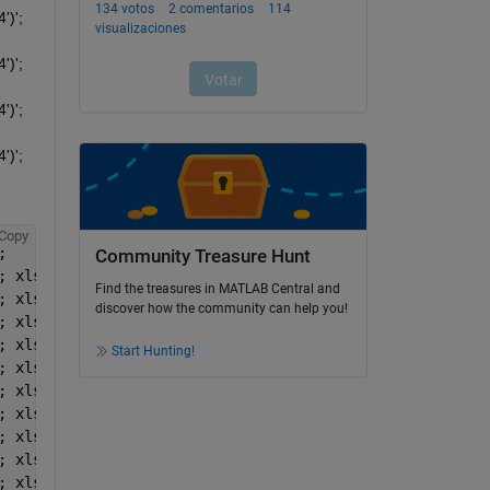
)'; 
)'; 
)'; 
)'; 
Copy
; 
Community Treasure Hunt
; xlsread(
'8NOV12 -- 0804.CSV'
,1,
'G15:G1014'
)';
Find the treasures in MATLAB Central and
; xlsread(
'8NOV12 -- 0807.CSV'
,1,
'G15:G1014'
)';
discover how the community can help you!
; xlsread(
'8NOV12 -- 0810.CSV'
,1,
'G15:G1014'
)';
; xlsread(
'8NOV12 -- 0813.CSV'
,1,
'G15:G1014'
)';
Start Hunting!
; xlsread(
'8NOV12 -- 0816.CSV'
,1,
'G15:G1014'
)';
; xlsread(
'8NOV12 -- 0819.CSV'
,1,
'G15:G1014'
)';
; xlsread(
'8NOV12 -- 0822.CSV'
,1,
'G15:G1014'
)';
; xlsread(
'8NOV12 -- 0825.CSV'
,1,
'G15:G1014'
)';
; xlsread(
'8NOV12 -- 0828.CSV'
,1,
'G15:G1014'
)';
; xlsread(
'8NOV12 -- 0831.CSV'
,1,
'G15:G1014'
)';