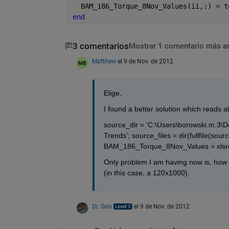
  BAM_186_Torque_8Nov_Values(ii,:) = t
end
3 comentarios
Mostrar 1 comentario más a
Matthew
el 9 de Nov. de 2012
Elige,
I found a better solution which reads all
source_dir = 'C:\Users\borowski.m.3\
Trends'; source_files = dir(fullfile(sourc
BAM_186_Torque_8Nov_Values = xlsrea
Only problem I am having now is, how d
(in this case, a 120x1000).
Dr. Seis
el 9 de Nov. de 2012