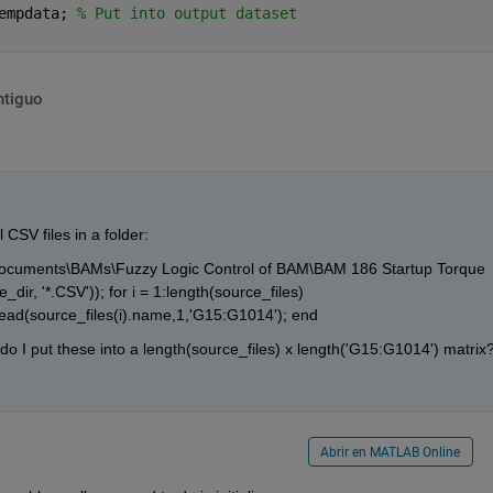
empdata; 
% Put into output dataset
ntiguo
 CSV files in a folder:
Documents\BAMs\Fuzzy Logic Control of BAM\BAM 186 Startup Torque 
e_dir, '*.CSV')); for i = 1:length(source_files) 
d(source_files(i).name,1,'G15:G1014'); end
o I put these into a length(source_files) x length('G15:G1014') matrix?
Abrir en MATLAB Online