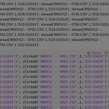
739.CSV',1,'G15:G1014')'; xlsread('8NOV12 -- 0740.CSV',1,'G15:G1014'
lsread('8NOV12 -- 0742.CSV',1,'G15:G1014')'; xlsread('8NOV12 -- 
744.CSV',1,'G15:G1014')'; xlsread('8NOV12 -- 0745.CSV',1,'G15:G1014'
lsread('8NOV12 -- 0747.CSV',1,'G15:G1014')'; xlsread('8NOV12 -- 
749.CSV',1,'G15:G1014')'; xlsread('8NOV12 -- 0750.CSV',1,'G15:G1014'
lsread('8NOV12 -- 0752.CSV',1,'G15:G1014')'; xlsread('8NOV12 -- 
754.CSV',1,'G15:G1014')'; xlsread('8NOV12 -- 0755.CSV',1,'G15:G1014'
lsread('8NOV12 -- 0757.CSV',1,'G15:G1014')'; xlsread('8NOV12 -- 
759.CSV',1,'G15:G1014')';
Theme
5:G1014'
)'; xlsread(
'8NOV12 -- 0801.CSV'
,1,
'G15:G1014'
)'
5:G1014'
)'; xlsread(
'8NOV12 -- 0803.CSV'
,1,
'G15:G1014'
)'
5:G1014'
)'; xlsread(
'8NOV12 -- 0806.CSV'
,1,
'G15:G1014'
)'
5:G1014'
)'; xlsread(
'8NOV12 -- 0809.CSV'
,1,
'G15:G1014'
)'
5:G1014'
)'; xlsread(
'8NOV12 -- 0812.CSV'
,1,
'G15:G1014'
)'
5:G1014'
)'; xlsread(
'8NOV12 -- 0815.CSV'
,1,
'G15:G1014'
)'
5:G1014'
)'; xlsread(
'8NOV12 -- 0818.CSV'
,1,
'G15:G1014'
)'
5:G1014'
)'; xlsread(
'8NOV12 -- 0821.CSV'
,1,
'G15:G1014'
)'
5:G1014'
)'; xlsread(
'8NOV12 -- 0824.CSV'
,1,
'G15:G1014'
)'
5:G1014'
)'; xlsread(
'8NOV12 -- 0827.CSV'
,1,
'G15:G1014'
)'
5:G1014'
)'; xlsread(
'8NOV12 -- 0830.CSV'
,1,
'G15:G1014'
)'