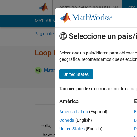
Saltar al contenido
Centro de ayuda de MATLAB
Comu
MATLAB Answers
File Exchange
Cody
AI Cha
Página de inicio
Preguntar
Responder
E
Seleccione un país
Loop to read in CSV Values by
Seleccione un país/idioma para obtener co
geográfica, recomendamos que seleccio
Respu
Matthew
9 Nov. 2012
1 Respuesta
United States
También puede seleccionar uno de estos 
América
E
América Latina
(Español)
B
Canada
(English)
D
Hello,
United States
(English)
D
I have need to read in several hundred .CSV files