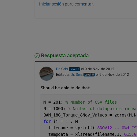
Iniciar sesión para comentar.
Respuesta aceptada
Dr. Seis
el 9 de Nov. de 2012
Editada:
Dr. Seis
el 9 de Nov. de 2012
Should be able to do that:
M = 201; 
% Number of CSV files
N = 1000; 
% Number of datapoints in ea
BAM_186_Torque_8Nov_Values = zeros(M,N
for 
ii = 1 : M
  filename = sprintf(
'8NOV12 -- 0%d.CS
  tempdata = xlsread(filename,1,
'G15:G