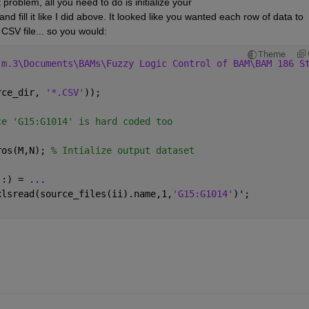
 problem, all you need to do is initialize your
and fill it like I did above. It looked like you wanted each row of data to 
SV file... so you would:
Theme
.m.3\Documents\BAMs\Fuzzy Logic Control of BAM\BAM 186 S
rce_dir, 
'*.CSV'
));
ce 'G15:G1014' is hard coded too
ros(M,N); 
% Intialize output dataset
,:) = 
...
xlsread(source_files(ii).name,1,
'G15:G1014'
)';