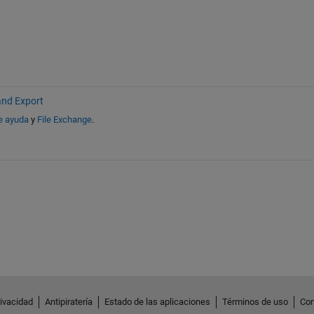
and Export
e ayuda
y
File Exchange
.
rivacidad
Antipiratería
Estado de las aplicaciones
Términos de uso
Con