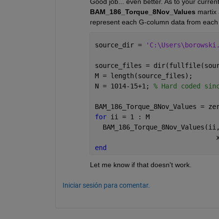
Good job... even better. As to your current
BAM_186_Torque_8Nov_Values
 martix 
represent each G-column data from each C
source_dir = 
'C:\Users\borowski
source_files = dir(fullfile(sou
M = length(source_files);
N = 1014-15+1; 
% Hard coded sin
BAM_186_Torque_8Nov_Values = ze
for 
ii = 1 : M
  BAM_186_Torque_8Nov_Values(ii
                               
end
Let me know if that doesn't work.
Iniciar sesión para comentar.