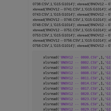
0738.CSV',1,'G15:G1014')'; xlsread('8NOV12 -- 0
xlsread('8NOV12 -- 0741.CSV',1,'G15:G1014')'; x
0743.CSV',1,'G15:G1014')'; xlsread('8NOV12 -- 0
xlsread('8NOV12 -- 0746.CSV',1,'G15:G1014')'; x
0748.CSV',1,'G15:G1014')'; xlsread('8NOV12 -- 0
xlsread('8NOV12 -- 0751.CSV',1,'G15:G1014')'; x
0753.CSV',1,'G15:G1014')'; xlsread('8NOV12 -- 0
xlsread('8NOV12 -- 0756.CSV',1,'G15:G1014')'; x
0758.CSV',1,'G15:G1014')'; xlsread('8NOV12 -- 0
    xlsread(
'8NOV12 -- 0800.CSV'
,1,
'G1
    xlsread(
'8NOV12 -- 0802.CSV'
,1,
'G1
    xlsread(
'8NOV12 -- 0805.CSV'
,1,
'G1
    xlsread(
'8NOV12 -- 0808.CSV'
,1,
'G1
    xlsread(
'8NOV12 -- 0811.CSV'
,1,
'G1
    xlsread(
'8NOV12 -- 0814.CSV'
,1,
'G1
    xlsread(
'8NOV12 -- 0817.CSV'
,1,
'G1
    xlsread(
'8NOV12 -- 0820.CSV'
,1,
'G1
    xlsread(
'8NOV12 -- 0823.CSV'
,1,
'G1
    xlsread(
'8NOV12 -- 0826.CSV'
,1,
'G1
    xlsread(
'8NOV12 -- 0829.CSV'
,1,
'G1