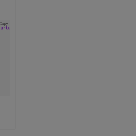
Copy
tartup Torque Trends'
; 