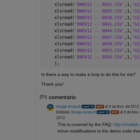
    xlsread(
'8NOV12 -- 0832.CSV'
,1,
'G1
    xlsread(
'8NOV12 -- 0835.CSV'
,1,
'G1
    xlsread(
'8NOV12 -- 0838.CSV'
,1,
'G1
    xlsread(
'8NOV12 -- 0841.CSV'
,1,
'G1
    xlsread(
'8NOV12 -- 0844.CSV'
,1,
'G1
    xlsread(
'8NOV12 -- 0847.CSV'
,1,
'G1
    xlsread(
'8NOV12 -- 0850.CSV'
,1,
'G1
    xlsread(
'8NOV12 -- 0853.CSV'
,1,
'G1
    xlsread(
'8NOV12 -- 0856.CSV'
,1,
'G1
    ];
Is there a way to make a loop to do this for me?
Thank you!
1 comentario
Image Analyst
el 9 de Nov. de 2012
Editada:
Image Analyst
el 9 de Nov.
2012
This is covered by the FAQ:
http://matla
minor modifications to the demo code ther