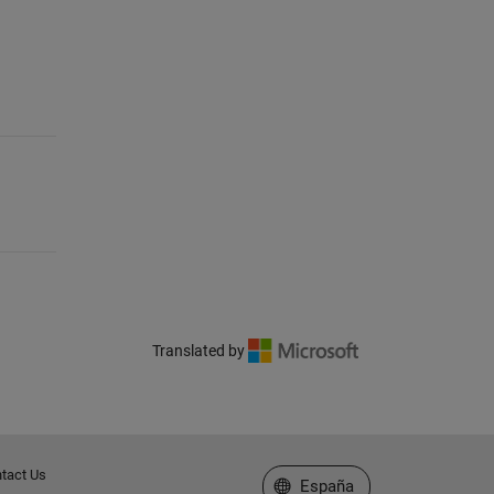
Translated by
tact Us
Seleccione un país/idioma
España