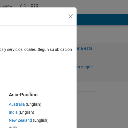
 sesión
ión
Más
Iniciar sesión para responder a esta
os y servicios locales. Según su ubicación
pregunta.
Compartir
Iniciar sesión para seguir
la actividad
antiguos
Asia-Pacífico
Preguntada:
Australia
(English)
Matthew
India
(English)
el 9 de Nov. de 2012
New Zealand
(English)
Aceptada:
e 