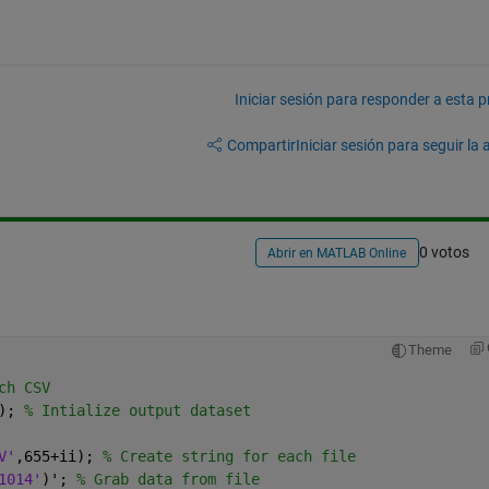
Iniciar sesión para responder a esta 
Compartir
Iniciar sesión para seguir la 
0 votos
Abrir en MATLAB Online
Theme
ch CSV
); 
% Intialize output dataset
V'
,655+ii); 
% Create string for each file
1014'
)'; 
% Grab data from file