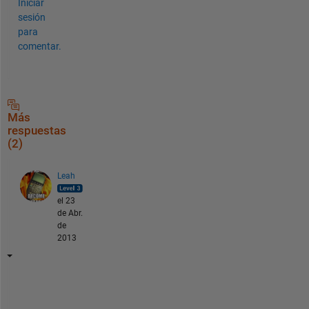
Iniciar
sesión
para
comentar.
Más
respuestas
(2)
Leah
el 23
de Abr.
de
2013
i