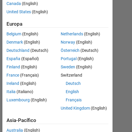
Canada
(English)
Azfar
23
United States
(English)
Abr.
2013
Europa
3
Belgium
(English)
Netherlands
(English)
Respuestas
Denmark
(English)
Norway
(English)
Respuesta
Deutschland
(Deutsch)
Österreich
(Deutsch)
aceptada
España
(Español)
Portugal
(English)
4 Visualizaciones
Finland
(English)
Sweden
(English)
(30 días)
France
(Français)
Switzerland
Ireland
(English)
Deutsch
Mostrar
Italia
(Italiano)
English
comentarios
Luxembourg
(English)
Français
más
United Kingdom
(English)
antiguos
Asia-Pacífico
Australia
(English)