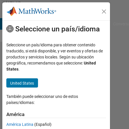
Saltar al contenido
MATLAB
Answers
B Answers
File Exchange
Cody
AI Chat Playground
Convers
Seleccione un país/idioma
Seleccione un país/idioma para obtener contenido
traducido, si está disponible, y ver eventos y ofertas de
First time
productos y servicios locales. Según su ubicación
geográfica, recomendamos que seleccione:
United
matlab
States
.
user
problem
United States
Matrix
También puede seleccionar uno de estos
dimensions
países/idiomas:
must
América
agree?
América Latina
(Español)