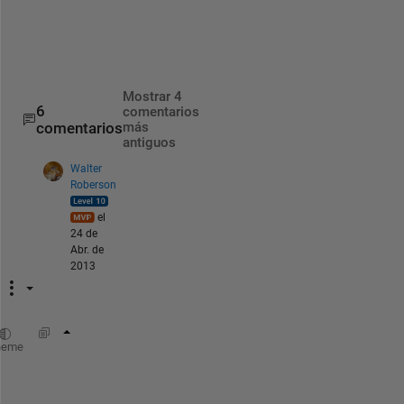
(
)
.
Mostrar 4
6
comentarios
comentarios
más
antiguos
Walter
Roberson
el
24 de
Abr. de
2013
pic1 = rgb2gray(pic1);  
%convert to 600x600
heme
b