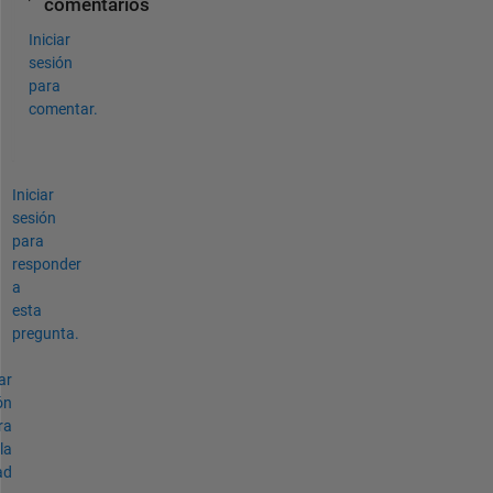
comentarios
Iniciar
sesión
para
comentar.
Iniciar
sesión
para
responder
a
esta
pregunta.
ar
ón
ra
la
ad