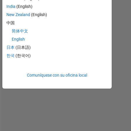
H
India
(English)
i
New Zealand
(English)
,
中国
简体中文
I
English
'
m 
日本
(日本語)
a 
한국
(한국어)
f
i
r
Comuníquese con su oficina local
s
t 
t
i
m
e 
m
a
t