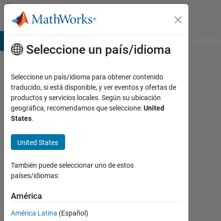
Saltar al contenido
Community
Profile
B Answers
File Exchange
Cody
AI Chat Playground
Convers
Seleccione un país/idioma
Seleccione un país/idioma para obtener contenido
Daniel
traducido, si está disponible, y ver eventos y ofertas de
productos y servicios locales. Según su ubicación
Faasen
geográfica, recomendamos que seleccione:
United
States
.
Last
seen:
casi
United States
3
años
También puede seleccionar uno de estos
hace
países/idiomas:
|
Con
América
actividad
América Latina
(Español)
desde