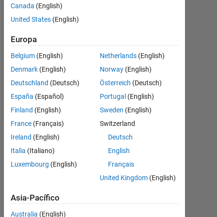
2021
Canada
(English)
United States
(English)
Followers:
0
Europa
Following:
Belgium
(English)
Netherlands
(English)
0
Denmark
(English)
Norway
(English)
Deutschland
(Deutsch)
Österreich
(Deutsch)
Follow
España
(Español)
Portugal
(English)
Finland
(English)
Sweden
(English)
France
(Français)
Switzerland
Panel de control
Ireland
(English)
Deutsch
Italia
(Italiano)
English
Estadística
Luxembourg
(English)
Français
MATLAB Answers
United Kingdom
(English)
Asia-Pacífico
-2
-1
3
2
Australia
(English)