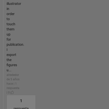
illustrator
in
order
to
touch
them
up
for
publication.
I
export
the
figures
u...
alrededor
de 5 años
hace | 1
respuesta
| 0
1
respuesta