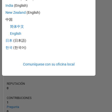
CONTRIBUCIONES
India
(English)
L
1
New Zealand
(English)
中国
简体中文
0
English
12/21
07/22
02/23
09/23
04/24
11/24
06/25
01/26
01/22
09/22
05/23
01/24
09/24
05/25
05/21
02/22
11/22
08/23
L
05/24
02/25
11/25
08/26
日本
(日本語)
CRONOLOGÍA
한국
(한국어)
CLASIFICACIÓN
Comuníquese con su oficina local
103.185
of
302.028
REPUTACIÓN
0
CONTRIBUCIONES
1
Pregunta
0