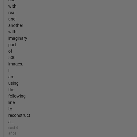
with
real
and
another
with
imaginary
part
of
500
images.
I
am
using
the
following
line
to
reconstruct
a...
casi 4
años