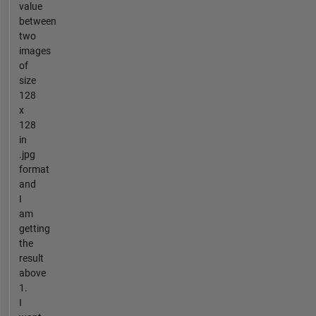
value
between
two
images
of
size
128
x
128
in
.jpg
format
and
I
am
getting
the
result
above
1.
I