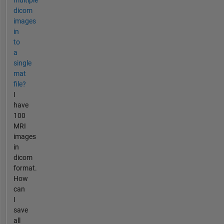
dicom
images
in
to
a
single
mat
file?
I
have
100
MRI
images
in
dicom
format.
How
can
I
save
all