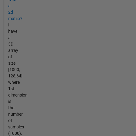
a
2d
matrix?
I
have
a
3D
array
of
size
[1000,
128,64]
where
1st
dimension
is
the
number
of
samples
(1000).