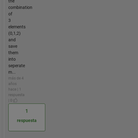
the
combination
of
3
elements
(0,1,2)
and
save
them
into
seperate
m...
más de 4
años
hace | 1
respuesta
| 0
1
respuesta