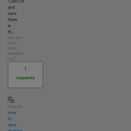
128x128
and
save
them
in
th...
más de 4
años
hace | 1
respuesta
| 0
1
respuesta
Pregunta
How
to
save
multiple