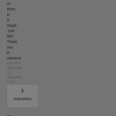
of
them
in
a
single
.mat
file?
Thank
you
in
advance.
más de 4
años hace
| 2
respuestas
| 0
2
respuestas