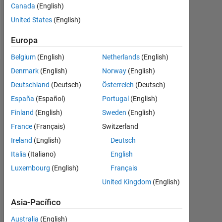
Follow
Canada
(English)
United States
(English)
Spoken
Europa
Languages:
English
Belgium
(English)
Netherlands
(English)
Denmark
(English)
Norway
(English)
Panel de control
Deutschland
(Deutsch)
Österreich
(Deutsch)
España
(Español)
Portugal
(English)
Estadística
Finland
(English)
Sweden
(English)
MATLAB Answers
France
(Français)
Switzerland
Ireland
(English)
Deutsch
-2
-1
4
3
Italia
(Italiano)
English
CONTRIBUCIONES
Luxembourg
(English)
Français
2
United Kingdom
(English)
L
1
Asia-Pacífico
Australia
(English)