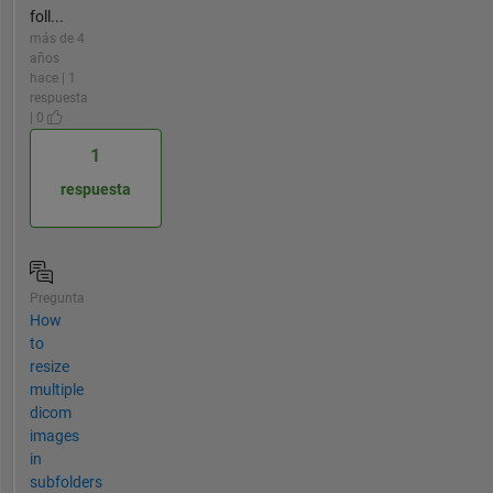
foll...
más de 4
años
hace | 1
respuesta
| 0
1
respuesta
Pregunta
How
to
resize
multiple
dicom
images
in
subfolders