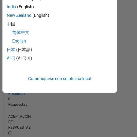
0
India
(English)
07/22
01/23
07/23
07/24
01/25
07/25
07/26
08/22
03/23
10/23
05/24
12/24
02/26
01/22
09/22
05/23
01/24
L
09/24
05/25
01/26
New Zealand
(English)
CRONOLOGÍA
中国
简体中文
CLASIFICACIÓN
English
89.531
of
日本
(日本語)
302.038
한국
(한국어)
REPUTACIÓN
0
Comuníquese con su oficina local
CONTRIBUCIONES
8
Preguntas
0
Respuestas
ACEPTACIÓN
DE
RESPUESTAS