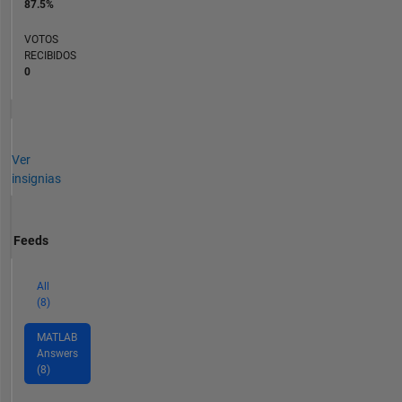
87.5%
VOTOS
RECIBIDOS
0
Ver
insignias
Feeds
All
(8)
MATLAB
Answers
(8)