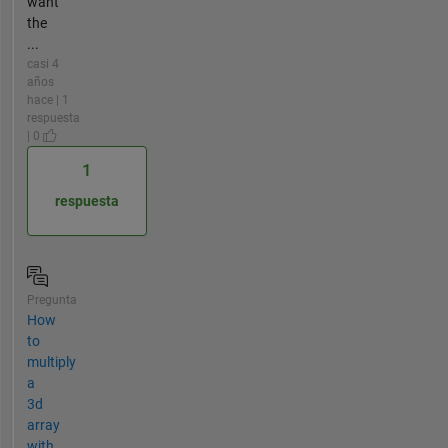
want
the
...
casi 4
años
hace | 1
respuesta
| 0
1
respuesta
Pregunta
How
to
multiply
a
3d
array
with