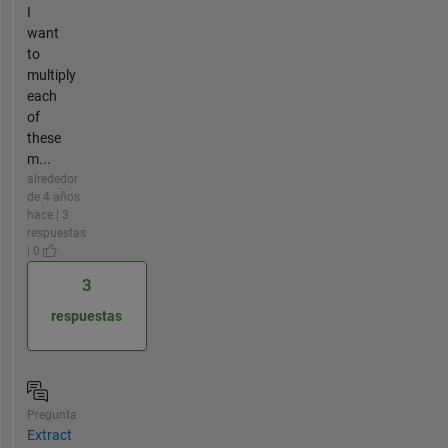
I
want
to
multiply
each
of
these
m...
alrededor
de 4 años
hace | 3
respuestas
| 0
3
respuestas
Pregunta
Extract