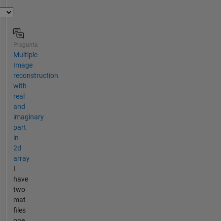
Pregunta
Multiple
Image
reconstruction
with
real
and
imaginary
part
in
2d
array
I
have
two
mat
files
one