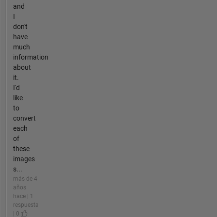
and
I
don't
have
much
information
about
it.
I'd
like
to
convert
each
of
these
images
s...
más de 4
años
hace | 1
respuesta
| 0