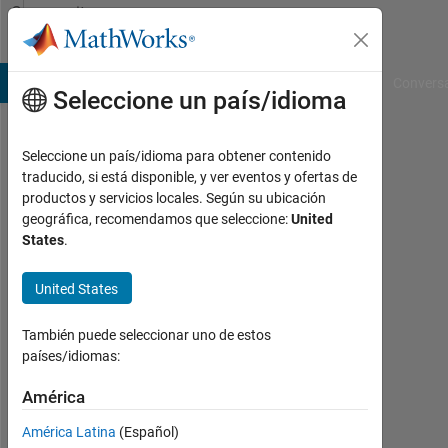
Saltar al contenido
Community
Profile
B Answers
File Exchange
Cody
AI Chat Playground
Convers
Seleccione un país/idioma
Seleccione un país/idioma para obtener contenido
Shourya
traducido, si está disponible, y ver eventos y ofertas de
productos y servicios locales. Según su ubicación
Con
geográfica, recomendamos que seleccione:
United
actividad
States
.
desde
2022
United States
Followers:
0
También puede seleccionar uno de estos
países/idiomas:
Following:
0
América
América Latina
(Español)