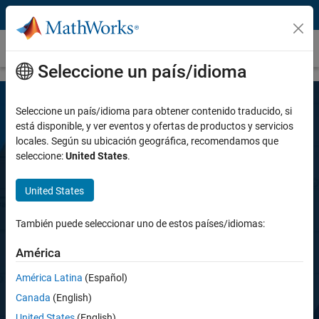
Saltar al contenido
SimEvents
Seleccione un país/idioma
Seleccione un país/idioma para obtener contenido traducido, si
está disponible, y ver eventos y ofertas de productos y servicios
locales. Según su ubicación geográfica, recomendamos que
seleccione:
United States
.
United States
SimEvents
También puede seleccionar uno de estos países/idiomas:
Modele y simule comunicación basada en
América
mensajes y sistemas de eventos discretos
América Latina
(Español)
Canada
(English)
Prueba gratuita
United States
(English)