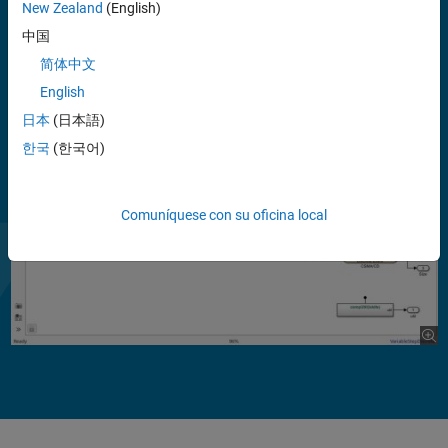
New Zealand
(English)
distribuido, arquitecturas de software y hardware, y redes de
comunicaciones. También puede realizar una investigación operativa
中国
para tomar decisiones relacionadas con la predicción, la planificación
简体中文
de capacidad y la gestión de la cadena de suministro.
English
日本
(日本語)
한국
(한국어)
Comuníquese con su oficina local