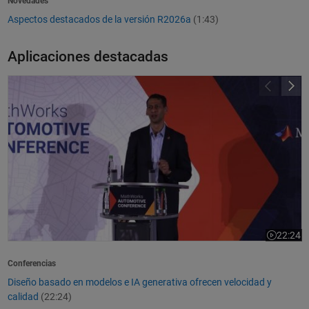
Novedades
Aspectos destacados de la versión R2026a
(1:43)
Aplicaciones destacadas
Diseño basado en modelos e IA generativa ofrecen velocidad y calidad
22:24
Duración 
Conferencias
Diseño basado en modelos e IA generativa ofrecen velocidad y
calidad
(22:24)