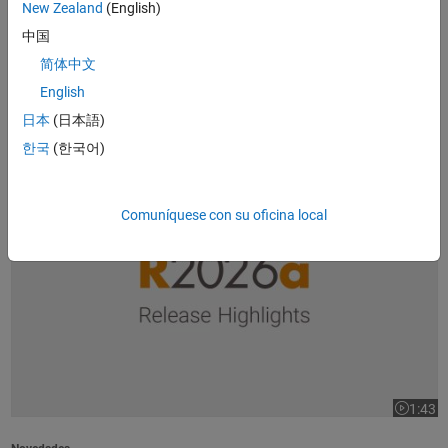
New Zealand
(English)
1:37
Duración
中国
Visión general del producto
简体中文
Introducción a MATLAB
(1:37)
English
日本
(日本語)
Populares
한국
(한국어)
Aspectos destacados de la versión R2026a
Comuníquese con su oficina local
1:43
Duración