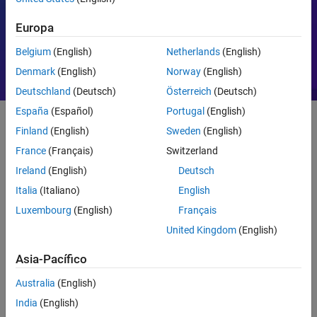
Control de motores
PID
Europa
Belgium
(English)
Netherlands
(English)
Denmark
(English)
Norway
(English)
Deutschland
(Deutsch)
Österreich
(Deutsch)
España
(Español)
Portugal
(English)
Finland
(English)
Sweden
(English)
Introducción
France
(Français)
Switzerland
Ireland
(English)
Deutsch
Introducción a MATLAB
Italia
(Italiano)
English
Luxembourg
(English)
Français
United Kingdom
(English)
Asia-Pacífico
Australia
(English)
India
(English)