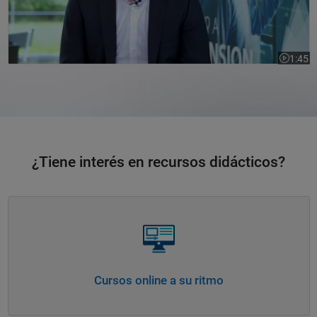
1:45
Duración
¿Tiene interés en recursos didácticos?
Navegación de panel
Cursos online a su ritmo