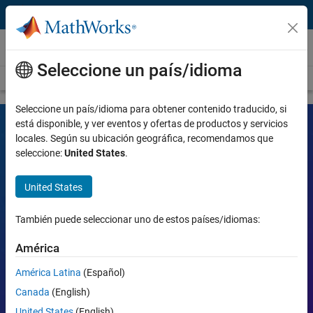
Saltar al contenido
Vídeos
Seleccione un país/idioma
Portal de vídeos
Buscar
Seleccione un país/idioma para obtener contenido traducido, si
está disponible, y ver eventos y ofertas de productos y servicios
locales. Según su ubicación geográfica, recomendamos que
Vídeos de MATLAB y Simulink
seleccione:
United States
.
Explore herramientas, conozca sus aplicaciones y descubra cómo
United States
optimizan la labor de equipos de ingeniería y ciencias.
También puede seleccionar uno de estos países/idiomas:
Buscar
Busca
América
Temas populares:
América Latina
(Español)
Canada
(English)
MATLAB
Simulink
Simscape
Arduino
United States
(English)