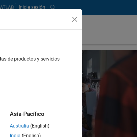
Inicie sesión
MATLAB
 de empleo
Blog Student Lounge
tas de productos y servicios
Asia-Pacífico
Australia
(English)
India
(English)