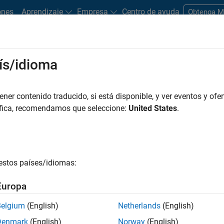
ones
Aprendizaje
Empresa
Centro de ayuda
Obtenga 
ís/idioma
os para estudiantes
Ideas de proyectos
Tutoriales y vídeos
Ofertas
er contenido traducido, si está disponible, y ver eventos y ofer
áfica, recomendamos que seleccione:
United States
.
estos países/idiomas:
ectos estudiantiles.
Europa
Belgium
(English)
Netherlands
(English)
Denmark
(English)
Norway
(English)