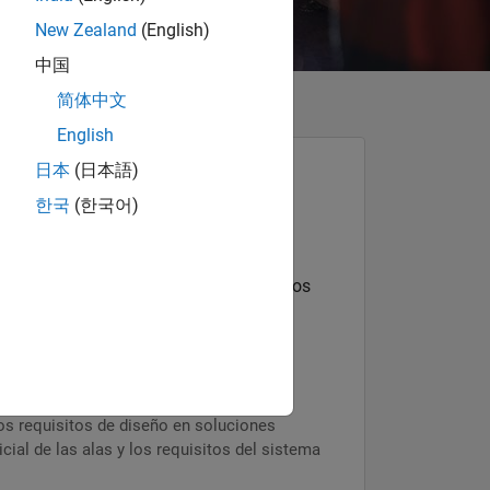
New Zealand
(English)
中国
简体中文
English
日本
(日本語)
한국
(한국어)
ulos aéreos no tripulados y otros
l experto de MathWorks y la comunidad
iseño de ingeniería, desarrollar modelos
 de aeronaves
de análisis de restricciones ayuda a
os requisitos de diseño en soluciones
cial de las alas y los requisitos del sistema