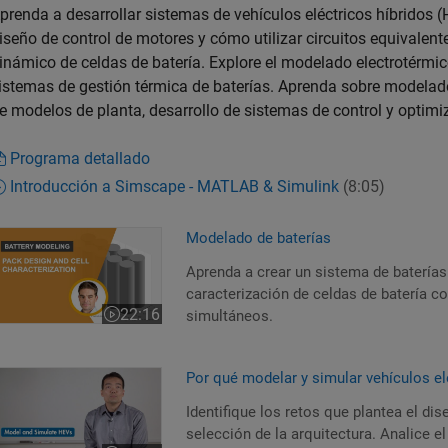
prenda a desarrollar sistemas de vehículos eléctricos híbridos
iseño de control de motores y cómo utilizar circuitos equivalen
inámico de celdas de batería. Explore el modelado electrotérmic
istemas de gestión térmica de baterías. Aprenda sobre modelad
e modelos de planta, desarrollo de sistemas de control y optim
Programa detallado
Introducción a Simscape - MATLAB & Simulink
(8:05)
odelado de baterías
Modelado de baterías
Aprenda a crear un sistema de baterías
caracterización de celdas de batería c
22:16
simultáneos.
Duración del vídeo 22:16
or qué modelar y simular vehículos eléctricos híbridos
Por qué modelar y simular vehículos el
Identifique los retos que plantea el dis
selección de la arquitectura. Analice 