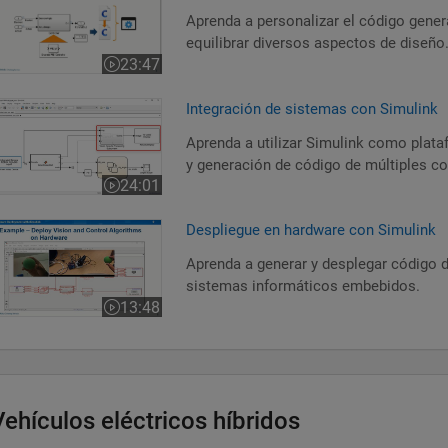
Aprenda a personalizar el código gener
equilibrar diversos aspectos de diseño
23:47
Duración del vídeo 23:47
ntegración de sistemas con Simulink
Integración de sistemas con Simulink
Aprenda a utilizar Simulink como plata
y generación de código de múltiples c
24:01
Duración del vídeo 24:01
espliegue en hardware con Simulink
Despliegue en hardware con Simulink
Aprenda a generar y desplegar código 
sistemas informáticos embebidos.
13:48
Duración del vídeo 13:48
Vehículos eléctricos híbridos