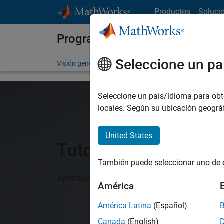
Saltar al contenido
Productos
Soluci
Programas para estudiantes
Seleccione un pa
Visión general
Competiciones y hackatóns
Recurs
Seleccione un país/idioma para obten
locales. Según su ubicación geogr
United States
Tutoriales y vídeos
También puede seleccionar uno de 
Aprenda a usar MATLAB y Simulink en proy
América
América Latina
(Español)
Canada
(English)