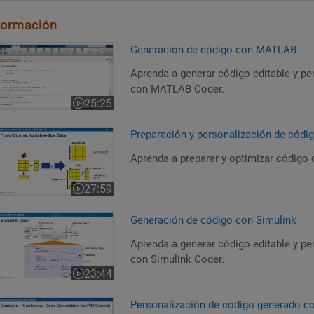
Formación
eneración de código con MATLAB
Generación de código con MATLAB
Aprenda a generar código editable y pe
con MATLAB Coder.
25:25
Duración del vídeo 25:25
reparación y personalización de código generado para MATLAB
Preparación y personalización de cód
Aprenda a preparar y optimizar código
27:59
Duración del vídeo 27:59
eneración de código con Simulink
Generación de código con Simulink
Aprenda a generar código editable y pe
con Simulink Coder.
23:44
Duración del vídeo 23:44
ersonalización de código generado con Simulink
Personalización de código generado c