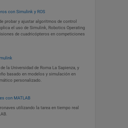
eros con Simulink y ROS
e probar y ajustar algoritmos de control
xplica el uso de Simulink, Robotics Operating
isiones de cuadricópteros en competiciones
imulink
 de la Universidad de Roma La Sapienza, y
seño basado en modelos y simulación en
omático personalizado.
aves con MATLAB
ronaves utilizando la tarea en tiempo real
LAB.