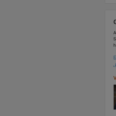
A
S
h
V
V