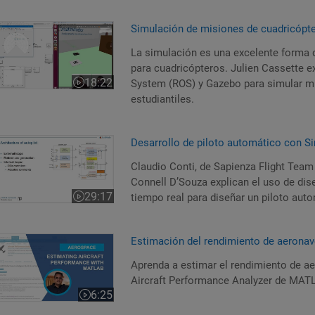
imulación de misiones de cuadricópteros con Simulink y ROS
Simulación de misiones de cuadricópt
La simulación es una excelente forma d
para cuadricópteros. Julien Cassette e
18:22
System (ROS) y Gazebo para simular m
Duración del vídeo 18:22
estudiantiles.
esarrollo de piloto automático con Simulink
Desarrollo de piloto automático con S
Claudio Conti, de Sapienza Flight Team
Connell D’Souza explican el uso de di
29:17
tiempo real para diseñar un piloto aut
Duración del vídeo 29:17
stimación del rendimiento de aeronaves con MATLAB
Estimación del rendimiento de aeron
Aprenda a estimar el rendimiento de ae
Aircraft Performance Analyzer de MAT
6:25
Duración del vídeo 6:25