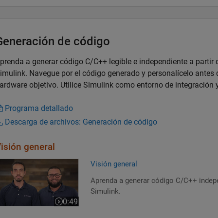
Generación de código
prenda a generar código C/C++ legible e independiente a parti
imulink. Navegue por el código generado y personalícelo antes 
ardware objetivo. Utilice Simulink como entorno de integración 
Programa detallado
Descarga de archivos: Generación de código
isión general
isión general
Visión general
Aprenda a generar código C/C++ indepe
Simulink.
0:49
Duración del vídeo 0:49