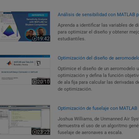
nálisis de sensibilidad con MATLAB para competiciones estudia
Análisis de sensibilidad con MATLAB p
Aprenda a identificar las variables de 
para optimizar el diseño y obtener mej
19:42
estudiantiles.
Duración del vídeo 19:42
ptimización del diseño de aeromodelos con MATLAB
Optimización del diseño de aeromode
Optimice el diseño de un aeromodelo 
optimización y defina la función objetiv
20:10
de ala fija para calcular las derivadas 
Duración del vídeo 20:10
de optimización.
ptimización de fuselaje con MATLAB
Optimización de fuselaje con MATLAB
Joshua Williams, de Unmanned Air Syst
demuestra el uso de un algoritmo gené
23:22
fuselaje de aeronaves a escala.
Duración del vídeo 23:22