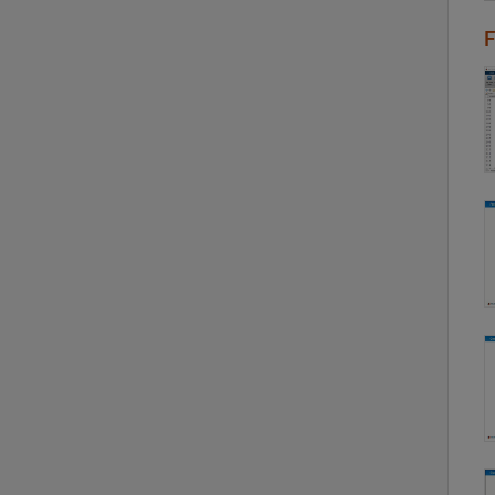
G
P
G
P