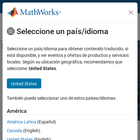
Saltar al contenido
Hardware Support
Seleccione un país/idioma
Overview
Search Hardware Support
Request Hardware Support
Mostrar/ocultar menú de navegación
Seleccione un país/idioma para obtener contenido traducido, si
está disponible, y ver eventos y ofertas de productos y servicios
Product
Search Hardware
locales. Según su ubicación geográfica, recomendamos que
Support
seleccione:
United States
.
Product Family and Category
United States
Vendor
Find integrated hardware solutions with
MATLAB and Simulink.
También puede seleccionar uno de estos países/idiomas:
Application
América
Protocol or Standard
América Latina
(Español)
Contenido principal
Search
Canada
(English)
Searc
United States
(English)