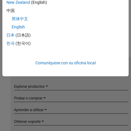
New Zealand
(English)
中国
简体中文
English
日本
(日本語)
한국
(한국어)
Comuníquese con su oficina local
MathWorks
Accelerating the pace of engineering and science
Explorar productos
Probar o comprar
Aprender a utilizar
Obtener soporte