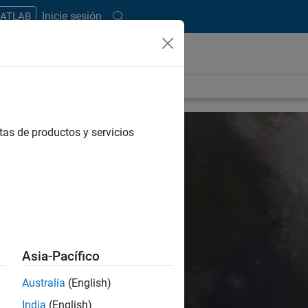
Inicie sesión
MATLAB
tas de productos y servicios
and Science
Asia-Pacífico
íficos.
Desarrollan el
Australia
(English)
el de vida.
India
(English)