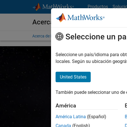
Saltar al contenido
Productos
Soluci
Acerca de MathWorks
Seleccione un pa
Acerca de MathWorks
Ofertas de empleo
Misión
Seleccione un país/idioma para obten
locales. Según su ubicación geogr
United States
Accelerati
También puede seleccionar uno de 
América
En MathWorks creemos
América Latina
(Español)
conocimien
Canada
(English)