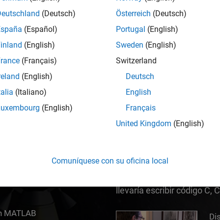
 MATLAB y Simulink para ayudarlos a hacer su m
Deutschland
(Deutsch)
Österreich
(Deutsch)
España
(Español)
Portugal
(English)
inland
(English)
Sweden
(English)
rance
(Français)
Switzerland
reland
(English)
Deutsch
talia
(Italiano)
English
Luxembourg
(English)
Français
United Kingdom
(English)
®
ás fácil y productivo para
Simulink
es un entorno de
máticas, gráficas o
y el diseño basado en mod
Comuníquese con su oficina local
rma en que piensa y el
multidominio y embebidos.
que de otro modo no consid
llevaría escribir código C,
on MATLAB
Diseño basado en modelos
Di