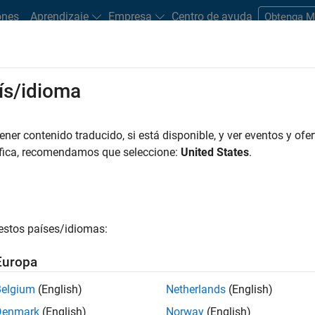
ones
Aprendizaje
Empresa
Centro de ayuda
Obtenga 
ís/idioma
 social
Sala de prensa
Casos prácticos
Información de contacto
er contenido traducido, si está disponible, y ver eventos y ofer
áfica, recomendamos que seleccione:
United States
.
ng the Pace of Engineering 
estos países/idiomas:
Europa
 en la importancia de los ingenieros y los cient
Belgium
(English)
Netherlands
(English)
to humano y mejoran profundamente nuestro niv
Denmark
(English)
Norway
(English)