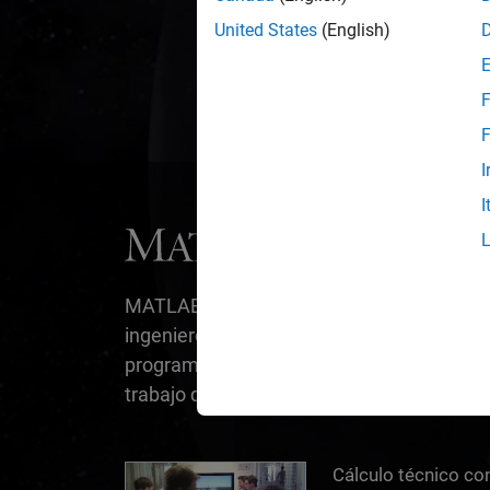
Hemos creado
United States
(English)
F
F
I
I
®
MATLAB
es el entorno de computación m
ingenieros y científicos. Ya sea para mate
programación, su diseño se adapta a la fo
trabajo que realiza.
Cálculo técnico con MATLAB
Cálculo técnico c