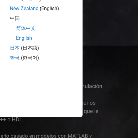
ejor trabajo.
New Zealand
(English)
中国
简体中文
English
日本
(日本語)
한국
(한국어)
 diagramas de bloques para la simulación
elos de sistemas de ingeniería
 Explore, pruebe e implemente diseños
eraría en una fracción del tiempo que le
 C++ o HDL.
 con MATLAB y Simulink
seño basado en modelos con MATLAB y