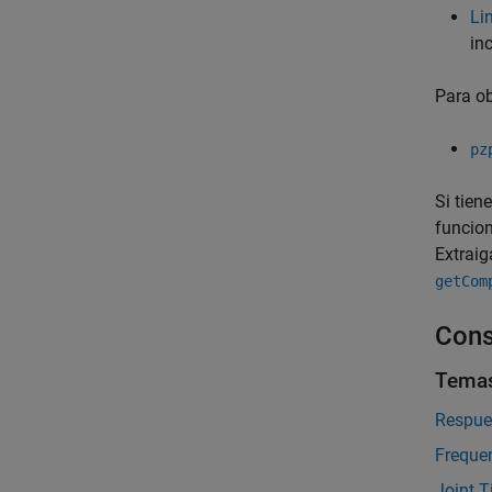
Li
in
Para ob
pz
Si tien
funcion
Extraig
getCom
Cons
Tema
Respue
Freque
Joint 