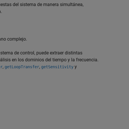
puestas del sistema de manera simultánea,
a.
lano complejo.
istema de control, puede extraer distintas
lisis en los dominios del tiempo y la frecuencia.
,
,
y
er
getLoopTransfer
getSensitivity