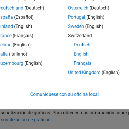
andos de análisis en el dominio de la frecuencia de Control S
Deutschland
(Deutsch)
Österreich
(Deutsch)
alquier modelo de sistema dinámico (por ejemplo, continuo o di
España
(Español)
Portugal
(English)
tener datos numéricos, utilice:
inland
(English)
Sweden
(English)
rance
(Français)
Switzerland
,
,
,
: datos de respuesta del sistema 
de
freqresp
nichols
nyquist
reland
(English)
Deutsch
,
,
,
: valores numéricos 
rgin
getPeakGain
getGainCrossover
sigma
talia
(Italiano)
English
mo márgenes de ganancia, márgenes de fase y valores singular
Luxembourg
(English)
Français
tener gráficas de respuesta, utilice:
United Kingdom
(English)
,
,
,
: represente datos de respuesta del
de
bodemag
nichols
nyquist
 gráficas, compare respuestas de múltiples sistemas en una únic
Comuníquese con su oficina local
,
,
,
: cree gráficas de
deplot
nicholsplot
nyquistplot
sigmaplot
rsonalización de gráficas. Para obtener más información sobre p
rsonalización de gráficas
.