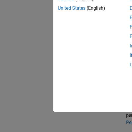
Los com
United States
(English)
para cu
Para ob
F
F
bo
I
ma
I
co
Para ob
bo
en
bo
pe
Pe