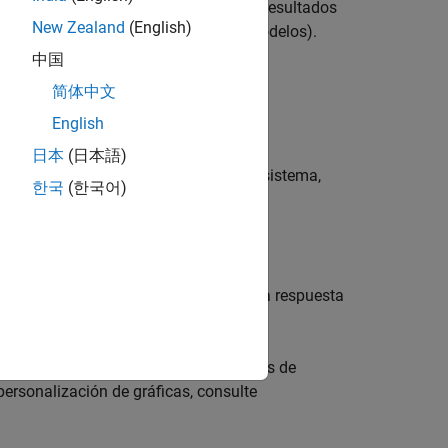
ystem Toolbox™ pueden obtener estos resultados
New Zealand
(English)
screto, SISO o MIMO, o arreglos de modelos).
中国
简体中文
English
en un vector de puntos de frecuencia.
日本
(日本語)
de características de la respuesta del sistema,
한국
(한국어)
es.
 sistema, visualice características de la respuesta
a gráfica.
 respuesta del sistema con más opciones de
ersonalización de gráficas, consulte