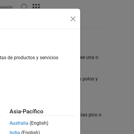
 sesión
Respuestas
cia
e sistema dinámico, es posible que desee una o
tas de productos y servicios
encia o gráficas de la ubicación de los polos y
tos.
Asia-Pacífico
, como márgenes de estabilidad, ganancias pico o
Australia
(English)
India
(English)