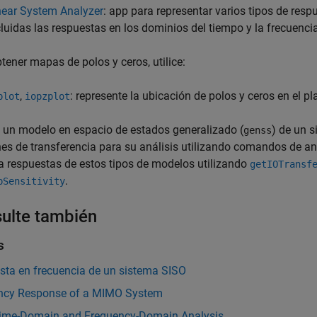
near System Analyzer
: app para representar varios tipos de res
cluidas las respuestas en los dominios del tiempo y la frecuenci
tener mapas de polos y ceros, utilice:
,
: represente la ubicación de polos y ceros en el p
plot
iopzplot
e un modelo en espacio de estados generalizado (
) de un s
genss
es de transferencia para su análisis utilizando comandos de aná
a respuestas de estos tipos de modelos utilizando
getIOTransf
.
pSensitivity
ulte también
s
sta en frecuencia de un sistema SISO
ncy Response of a MIMO System
Time-Domain and Frequency-Domain Analysis