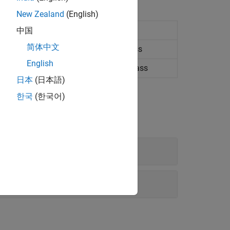
New Zealand
(English)
ass for developing chart objects
中国
简体中文
end support to chart container subclass
English
orbar support to chart container subclass
日本
(日本語)
한국
(한국어)