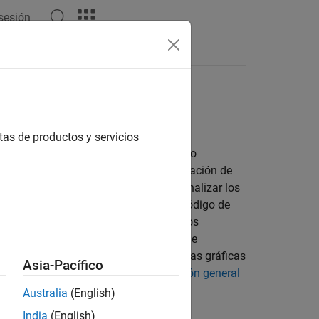
 sesión
tas
tas de productos y servicios
sica
. Si escribe scripts o
ChartContainer
n otros, considere crear una implementación de
s usuarios. Cuando estos desean personalizar los
 que modificar y volver a ejecutar el código de
s y controle a cuáles pueden acceder los
os o inspeccionarlas en el Inspector de
 objetos de gráficas. Como resultado, las gráficas
Asia-Pacífico
btener más información, consulte
Visión general
Australia
(English)
India
(English)