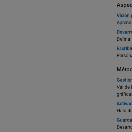
Aspec
Visión 
Aprenda
Desarro
Defina 
Escribi
Persona
Métod
Gestió
Valide 
gráfica
Activac
Habilit
Guardar
Desarro