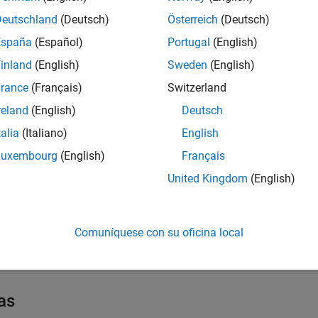
es
Deutschland
(Deutsch)
Österreich
(Deutsch)
Base cl
España
(Español)
Portugal
(English)
ab.graphics.chartcontainer.ChartContainer
inland
(English)
Sweden
(English)
Add leg
ab.graphics.chartcontainer.mixin.Legend
rance
(Français)
Switzerland
Add col
ab.graphics.chartcontainer.mixin.Colorbar
reland
(English)
Deutsch
odos
talia
(Italiano)
English
Luxembourg
(English)
Français
ir todo
United Kingdom
(English)
étodos de clase básicos
Comuníquese con su oficina local
étodos de mixin
as