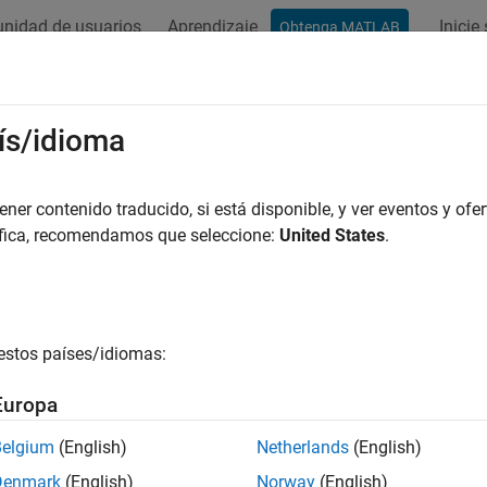
nidad de usuarios
Aprendizaje
Inicie
Obtenga MATLAB
ación
Ejemplos
Funciones
Apps
Vídeos
Respues
rrollo de clases de gráficas
ís/idioma
 propia clase de objetos de gráfica personalizados
er contenido traducido, si está disponible, y ver eventos y ofer
su propia clase de gráfica creando una subclase de la clase bá
áfica, recomendamos que seleccione:
United States
.
es para crear visualizaciones especializadas y compartirlas co
Crear una clase le permite ofrecer una interfaz cómoda para su
s de la gráfica, pueden establecer propiedades en lugar de tener
ficas. Diseñe un conjunto propio y personalizado de propiedade
estos países/idiomas:
s. Ellos pueden modificar las propiedades en la línea de comand
ades. Las instancias de la clase forman parte de la jerarquía de
Europa
mpatibles con muchos aspectos del sistema de gráficas. Para o
arrollo de gráficas
.
Belgium
(English)
Netherlands
(English)
Denmark
(English)
Norway
(English)