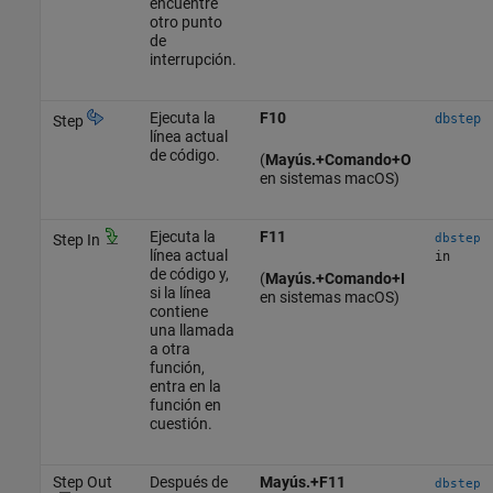
encuentre
otro punto
de
interrupción.
Ejecuta la
F10
dbstep
Step
línea actual
de código.
(
Mayús.+Comando+O
en sistemas
macOS
)
Ejecuta la
F11
Step In
dbstep
línea actual
in
de código y,
(
Mayús.+Comando+I
si la línea
en sistemas
macOS
)
contiene
una llamada
a otra
función,
entra en la
función en
cuestión.
Step Out
Después de
Mayús.+F11
dbstep