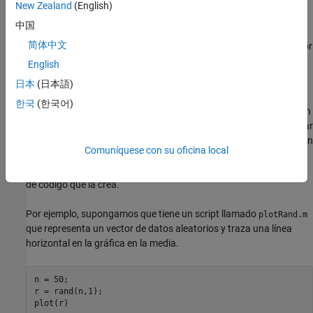
archivo, tanto si están guardados como si no lo están.
New Zealand
(English)
中国
Ventana de comandos — Si un archivo contiene cambios sin
简体中文
guardar, MATLAB ejecuta la versión guardada del archivo. Por
tanto, no verá los resultados de sus cambios.
English
日本
(日本語)
Mostrar la salida
한국
(한국어)
Una manera de determinar dónde se ha producido un problema en
el archivo de código de MATLAB es mostrar la salida. Para mostrar
la salida de una línea, elimine el punto y coma del final de la línea en
Comuníquese con su oficina local
cuestión. En el editor, MATLAB muestra la salida en la ventana de
comandos. En Live Editor, MATLAB muestra la salida con la línea
de código que la crea.
Por ejemplo, supongamos que tiene un script llamado
plotRand.m
que representa un vector de datos aleatorios y traza una línea
horizontal en la gráfica en la media.
n = 50;

r = rand(n,1);

plot(r)
