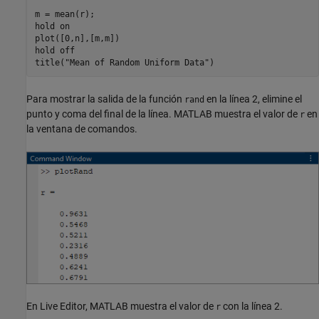
m = mean(r);

hold 
on
plot([0,n],[m,m])

hold 
off
title(
"Mean of Random Uniform Data"
)
Para mostrar la salida de la función
en la línea 2, elimine el
rand
punto y coma del final de la línea. MATLAB muestra el valor de
en
r
la ventana de comandos.
En Live Editor, MATLAB muestra el valor de
con la línea 2.
r