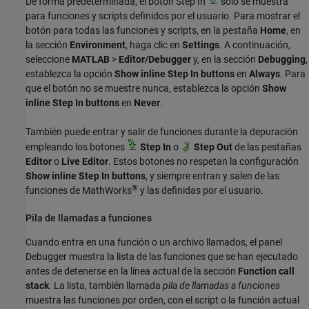
De forma predeterminada, el botón Step In
solo se muestra
para funciones y scripts definidos por el usuario. Para mostrar el
botón para todas las funciones y scripts, en la pestaña
Home
, en
la sección
Environment
, haga clic en
Settings
. A continuación,
seleccione
MATLAB
>
Editor/Debugger
y, en la sección
Debugging
,
establezca la opción
Show inline Step In buttons
en
Always
. Para
que el botón no se muestre nunca, establezca la opción
Show
inline Step In buttons
en
Never
.
También puede entrar y salir de funciones durante la depuración
empleando los botones
Step In
o
Step Out
de las pestañas
Editor
o
Live Editor
. Estos botones no respetan la configuración
Show inline Step In buttons
, y siempre entran y salen de las
®
funciones de MathWorks
y las definidas por el usuario.
Pila de llamadas a funciones
Cuando entra en una función o un archivo llamados, el panel
Debugger muestra la lista de las funciones que se han ejecutado
antes de detenerse en la línea actual de la sección
Function call
stack
. La lista, también llamada
pila de llamadas a funciones
muestra las funciones por orden, con el script o la función actual