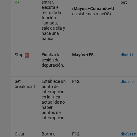
entrar,
out
ejecuta el
(
Mayús.+Comando+U
resto de la
en sistemas
macOS
)
función
llamada,
sale de ella y
hace una
pausa.
Stop
Finaliza la
Mayús.+F5
dbquit
sesión de
depuración.
Set
Establece un
F12
dbstop
breakpoint
punto de
interrupción
en la línea
actual de no
haber
puntos de
interrupción.
Clear
Borra el
F12
dbclear