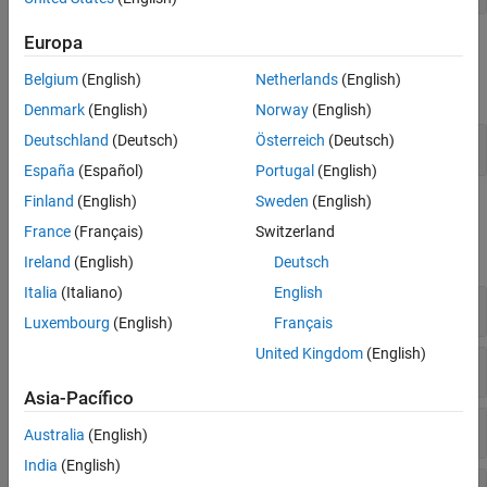
Europa
Tareas de Live Editor
Belgium
(English)
Netherlands
(English)
expandir todo
Denmark
(English)
Norway
(English)
Deutschland
(Deutsch)
Österreich
(Deutsch)
Aplicar un único paso de preprocesamiento
España
(Español)
Portugal
(English)
Finland
(English)
Sweden
(English)
Funciones
France
(Français)
Switzerland
expandir todo
Ireland
(English)
Deutsch
Italia
(Italiano)
English
Limpiar e inspeccionar datos
Luxembourg
(English)
Français
United Kingdom
(English)
Remodelar, ordenar y redimensionar
Asia-Pacífico
Normalizar y eliminar tendencias
Australia
(English)
India
(English)