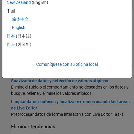
Discretizar, agrupar y resumir
New Zealand
(English)
中国
Temas
简体中文
English
Limpiar datos
日本
(日本語)
Datos que faltan en MATLAB
한국
(한국어)
Gestione los valores que faltan en los conjuntos de datos.
Limpiar datos confusos y datos ausentes en MATLAB
Limpie tablas con valores de datos ausentes con funciones que
Comuníquese con su oficina local
estandaricen, rellenen o eliminen los valores ausentes. Reorganice
tablas con funciones que ordenen las filas y muevan las variables.
Suavizado de datos y detección de valores atípicos
Elimine el ruido o el comportamiento no deseados en los datos y
busque, rellene y elimine los valores atípicos.
Limpiar datos confusos y localizar extremos usando las tareas
de Live Editor
Preprocesar datos de forma interactiva con Live Editor Tasks.
Eliminar tendencias