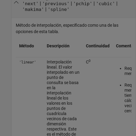
|
|
|
|
'next'
'previous'
'pchip'
'cubic'
|
'makima'
'spline'
Método de interpolación, especificado como una de las
opciones de esta tabla.
Método
Descripción
Continuidad
Comentar
0
Interpolación
C
'linear'
lineal. El valor
Requie
interpolado en un
menos
punto de
consulta se basa
Requi
en la
memor
interpolación
tiemp
lineal de los
cálcul
valores en los
vecin
puntos de
cerca
cuadrícula
vecinos de cada
dimensión
respectiva. Este
es el método de