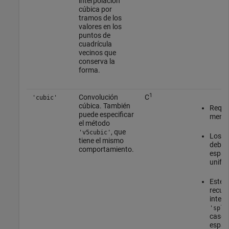
interpolación
cúbica por
tramos de los
valores en los
puntos de
cuadrícula
vecinos que
conserva la
forma.
1
Convolución
C
'cubic'
cúbica. También
Requie
puede especificar
menos
el método
, que
'v5cubic'
Los p
tiene el mismo
deben
comportamiento.
espac
unifo
Este 
recurr
interp
'spli
caso 
espac