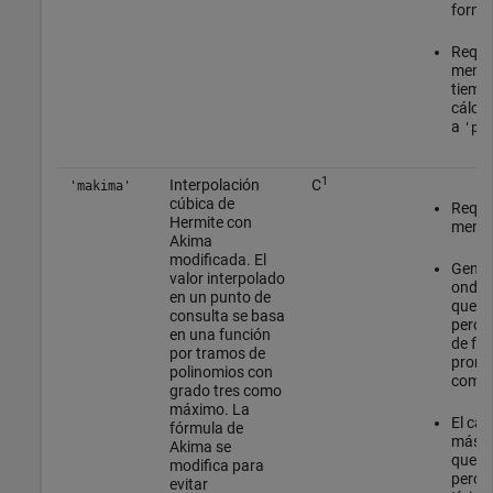
forma 
Requis
memor
tiemp
cálcul
a
'pc
1
Interpolación
C
'makima'
cúbica de
Requie
Hermite con
menos
Akima
modificada. El
Gener
valor interpolado
ondul
en un punto de
que
'
consulta se basa
pero 
en una función
de fo
por tramos de
pronu
polinomios con
como
grado tres como
máximo. La
El cál
fórmula de
más c
Akima se
que e
modifica para
pero
evitar