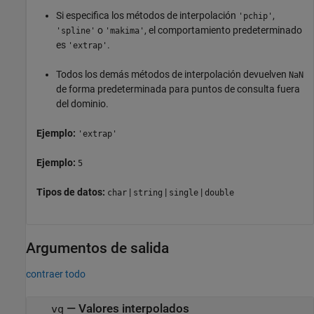
Si especifica los métodos de interpolación
,
'pchip'
o
, el comportamiento predeterminado
'spline'
'makima'
es
.
'extrap'
Todos los demás métodos de interpolación devuelven
NaN
de forma predeterminada para puntos de consulta fuera
del dominio.
Ejemplo:
'extrap'
Ejemplo:
5
Tipos de datos:
|
|
|
char
string
single
double
Argumentos de salida
contraer todo
— Valores interpolados
vq