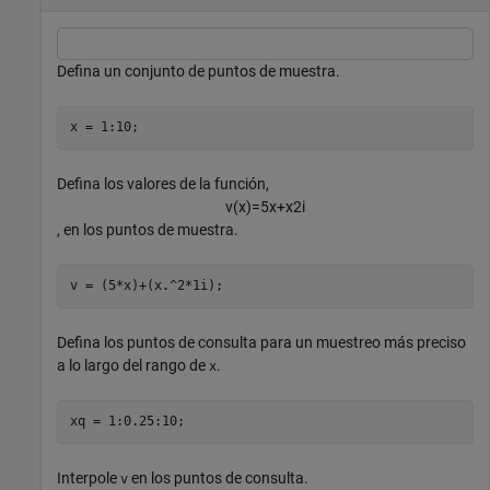
Defina un conjunto de puntos de muestra.
x = 1:10;
Defina los valores de la función,
v
(
x
)
=
5
x
+
x
2
i
, en los puntos de muestra.
v = (5*x)+(x.^2*1i);
Defina los puntos de consulta para un muestreo más preciso
a lo largo del rango de
.
x
xq = 1:0.25:10;
Interpole
en los puntos de consulta.
v