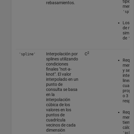
típic
rebasamientos.
menos
'spli
Los re
de me
simila
de
's
2
Interpolación por
C
'spline'
splines utilizando
Requie
condiciones
menos
finales "not-a-
y se r
knot". El valor
interp
interpolado en un
lineal 
punto de
cuadrá
consulta se basa
propo
en la
o 3 pu
interpolación
respe
cúbica de los
valores en los
Requi
puntos de
memor
cuadrícula
tiemp
vecinos de cada
cálcul
dimensión
'pchi