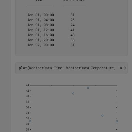
    _____________    ___________

    Jan 01, 00:00        31     

    Jan 01, 04:00        25     

    Jan 01, 08:00        24     

    Jan 01, 12:00        41     

    Jan 01, 16:00        43     

    Jan 01, 20:00        33     

    Jan 02, 00:00        31     

plot(WeatherData.Time, WeatherData.Temperature, 
'o'
)