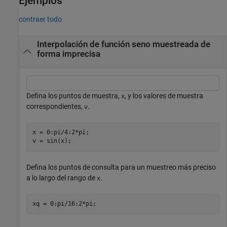
Ejemplos
contraer todo
Interpolación de función seno muestreada de
forma imprecisa
Defina los puntos de muestra,
, y los valores de muestra
x
correspondientes,
.
v
x = 0:pi/4:2*pi; 

v = sin(x);
Defina los puntos de consulta para un muestreo más preciso
a lo largo del rango de
.
x
xq = 0:pi/16:2*pi;