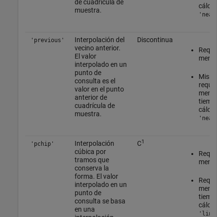
de cuadrícula de
cálcul
muestra.
'near
Interpolación del
Discontinua
'previous'
vecino anterior.
Requie
El valor
menos
interpolado en un
punto de
Mism
consulta es el
requis
valor en el punto
memor
anterior de
tiemp
cuadrícula de
cálcul
muestra.
'near
1
Interpolación
C
'pchip'
cúbica por
Requie
tramos que
menos
conserva la
forma. El valor
Requi
interpolado en un
memor
punto de
tiemp
consulta se basa
cálcul
en una
'line