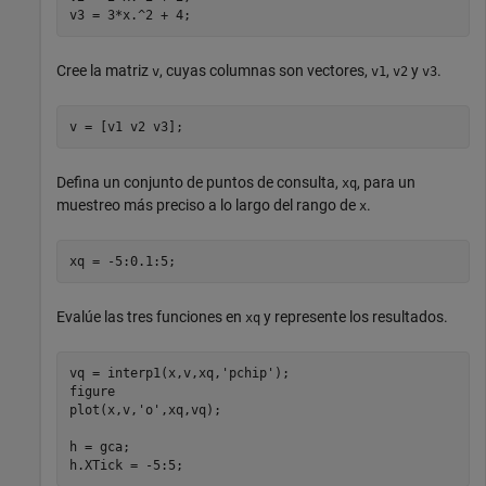
v3 = 3*x.^2 + 4;
Cree la matriz
, cuyas columnas son vectores,
,
y
.
v
v1
v2
v3
v = [v1 v2 v3];
Defina un conjunto de puntos de consulta,
, para un
xq
muestreo más preciso a lo largo del rango de
.
x
xq = -5:0.1:5;
Evalúe las tres funciones en
y represente los resultados.
xq
vq = interp1(x,v,xq,
'pchip'
);

figure

plot(x,v,
'o'
,xq,vq);

h = gca;

h.XTick = -5:5;