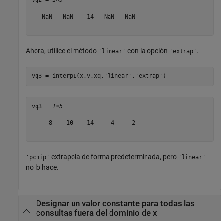
vq2 = 
1×5
   NaN   NaN    14   NaN   NaN

Ahora, utilice el método
con la opción
.
'linear'
'extrap'
vq3 = interp1(x,v,xq,
'linear'
,
'extrap'
)
vq3 = 
1×5
     8    10    14     4     2

extrapola de forma predeterminada, pero
'pchip'
'linear'
no lo hace.
Designar un valor constante para todas las
consultas fuera del dominio de x