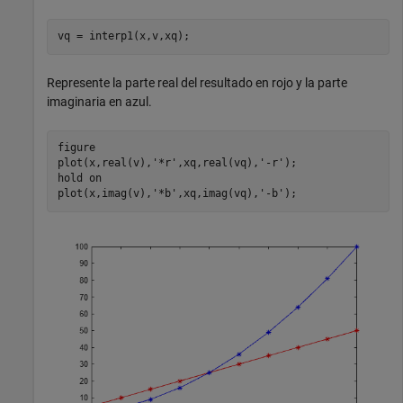
vq = interp1(x,v,xq);
Represente la parte real del resultado en rojo y la parte
imaginaria en azul.
figure

plot(x,real(v),
'*r'
,xq,real(vq),
'-r'
);

hold 
on
plot(x,imag(v),
'*b'
,xq,imag(vq),
'-b'
);