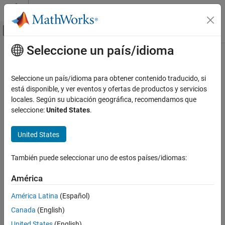
Saltar al contenido
Centro de ayuda de MATLAB
Mostrar/ocultar menú de navegación
Seleccione un país/idioma
Contenido principal
Inicio de Documentación
interp1
MATLAB
Seleccione un país/idioma para obtener contenido traducido, si
Matemáticas
Interpolación de datos 1D (búsqueda en tabla)
está disponible, y ver eventos y ofertas de productos y servicios
Interpolación
locales. Según su ubicación geográfica, recomendamos que
contraer todo en la página
seleccione:
United States
.
interp1
Sintaxis
EN ESTA PÁGINA
United States
vq = interp1(x,v,xq)
Sintaxis
vq = interp1(x,v,xq,method)
Descripción
También puede seleccionar uno de estos países/idiomas:
vq = interp1(x,v,xq,method,extrapolation)
Ejemplos
vq = interp1(v,xq)
América
Argumentos de entrada
vq = interp1(v,xq,method)
Argumentos de salida
vq = interp1(v,xq,method,extrapolation)
América Latina
(Español)
pp = interp1(x,v,method,'pp')
Más acerca de
Canada
(English)
Descripción
Referencias
United States
(English)