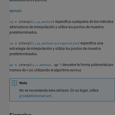
ejemplo
especifica cualquiera de los métodos
= interp1(
,
,
)
vq
v
xq
method
alternativos de interpolación y utiliza los puntos de muestra
predeterminados.
especifica una
= interp1(
,
,
,
)
vq
v
xq
method
extrapolation
estrategia de interpolación y utiliza los puntos de muestra
predeterminados.
devuelve la forma polinomial por
= interp1(
,
,
,'pp')
pp
x
v
method
tramos de
v
(
x
) utilizando el algoritmo
.
method
Nota
No se recomienda esta sintaxis. En su lugar, utilice
.
griddedInterpolant