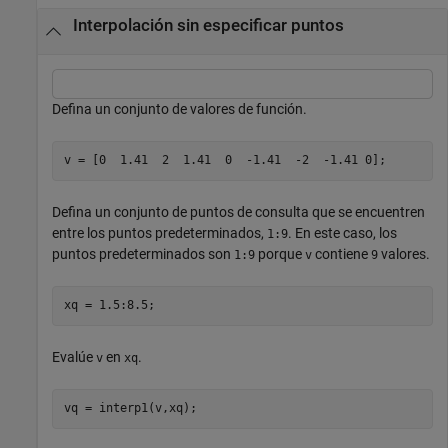
Interpolación sin especificar puntos
Defina un conjunto de valores de función.
v = [0  1.41  2  1.41  0  -1.41  -2  -1.41 0];
Defina un conjunto de puntos de consulta que se encuentren
entre los puntos predeterminados,
. En este caso, los
1:9
puntos predeterminados son
porque
contiene
valores.
1:9
v
9
xq = 1.5:8.5;
Evalúe
en
.
v
xq
vq = interp1(v,xq);