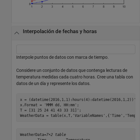
Interpolación de fechas y horas
Interpole puntos de datos con marca de tiempo.
Considere un conjunto de datos que contenga lecturas de
temperatura medidas cada cuatro horas. Cree una tabla con
datos de un día y represente los datos.
x = (datetime(2016,1,1):hours(4):datetime(2016,1,2))';

x.Format = 
'MMM dd, HH:mm'
;

T = [31 25 24 41 43 33 31]';

WeatherData = table(x,T,
'VariableNames'
,{
'Time'
,
'Tempe
WeatherData=
7×2 table
        Time         Temperature
