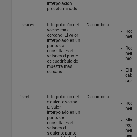
interpolación
predeterminado.
Interpolación del
Discontinua
'nearest'
vecino más
Requie
cercano. El valor
menos
interpolado en un
punto de
Requis
consulta es el
memo
valor en el punto
mode
de cuadrícula de
muestra más
El tie
cercano.
cálcu
rápid
Interpolación del
Discontinua
'next'
siguiente vecino.
Requie
El valor
menos
interpolado en un
punto de
Mism
consulta es el
requis
valor en el
memor
siguiente punto
tiemp