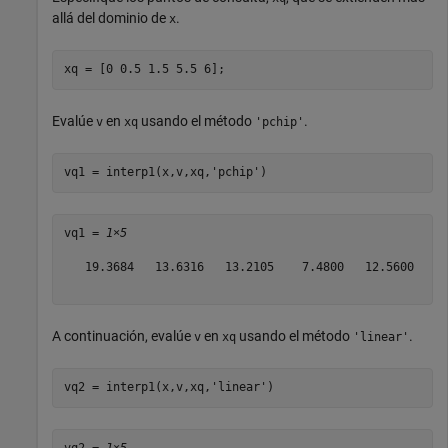
allá del dominio de
.
x
xq = [0 0.5 1.5 5.5 6];
Evalúe
en
usando el método
.
v
xq
'pchip'
vq1 = interp1(x,v,xq,
'pchip'
)
vq1 = 
1×5
   19.3684   13.6316   13.2105    7.4800   12.5600

A continuación, evalúe
en
usando el método
.
v
xq
'linear'
vq2 = interp1(x,v,xq,
'linear'
)