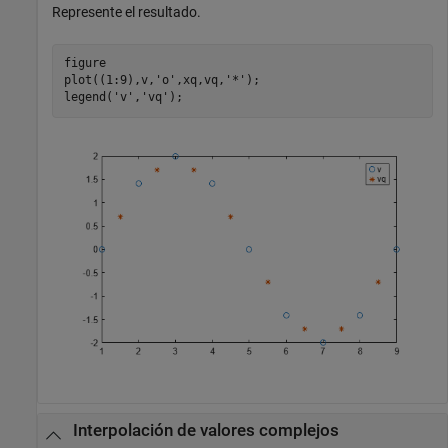
Represente el resultado.
figure

plot((1:9),v,
'o'
,xq,vq,
'*'
);

legend(
'v'
,
'vq'
);
Interpolación de valores complejos