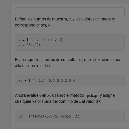
Defina los puntos de muestra,
, y los valores de muestra
x
correspondientes,
.
v
x = [-3 -2 -1 0 1 2 3];

v = 3*x.^2;
Especifique los puntos de consulta,
, que se extienden más
xq
allá del dominio de
.
x
xq = [-4 -2.5 -0.5 0.5 2.5 4];
Ahora evalúe
en
usando el método
y asigne
v
xq
'pchip'
cualquier valor fuera del dominio de
al valor,
.
x
27
vq = interp1(x,v,xq,
'pchip'
,27)