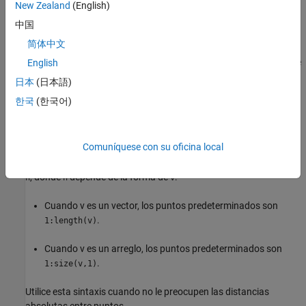
especifica una
New Zealand
(English)
= interp1(
,
,
,
,
)
vq
x
v
xq
method
extrapolation
estrategia para evaluar puntos que se encuentran fuera del
中国
dominio de
. Establezca
en
cuando
x
extrapolation
'extrap'
简体中文
desea utilizar el algoritmo
para la extrapolación. También
method
puede especificar un valor escalar, en cuyo caso
devuelve
English
interp1
ese valor para todos los puntos fuera del dominio de
.
x
日本
(日本語)
한국
(한국어)
ejemplo
devuelve valores interpolados y asume un
= interp1(
,
)
vq
v
xq
Comuníquese con su oficina local
conjunto predeterminado de coordenadas de puntos de muestra.
Los puntos predeterminados son la secuencia de números de
a
1
, donde
depende de la forma de
:
n
n
v
Cuando v es un vector, los puntos predeterminados son
.
1:length(v)
Cuando v es un arreglo, los puntos predeterminados son
.
1:size(v,1)
Utilice esta sintaxis cuando no le preocupen las distancias
absolutas entre puntos.