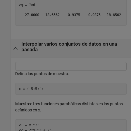
vq = 
1×6
   27.0000   18.6562    0.9375    0.9375   18.6562   27
Interpolar varios conjuntos de datos en una
pasada
Defina los puntos de muestra.
x = (-5:5)';
Muestree tres funciones parabólicas distintas en los puntos
definidos en
.
x
v1 = x.^2;

v2 = 2*x.^2 + 2;
