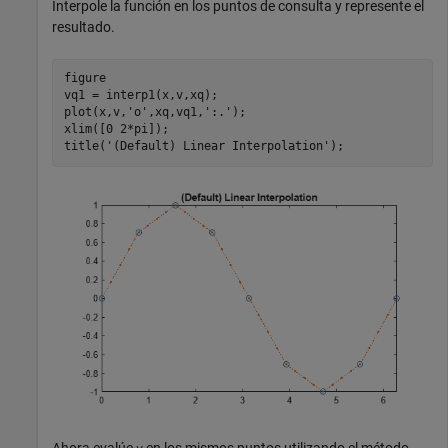
Interpole la función en los puntos de consulta y represente el
resultado.
figure

vq1 = interp1(x,v,xq);

plot(x,v,
'o'
,xq,vq1,
':.'
);

xlim([0 2*pi]);

title(
'(Default) Linear Interpolation'
);