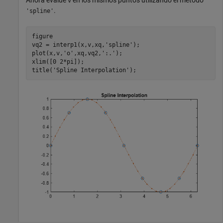
Ahora evalúe
en los mismos puntos utilizando el método
v
.
'spline'
figure

vq2 = interp1(x,v,xq,
'spline'
);

plot(x,v,
'o'
,xq,vq2,
':.'
);

xlim([0 2*pi]);

title(
'Spline Interpolation'
);