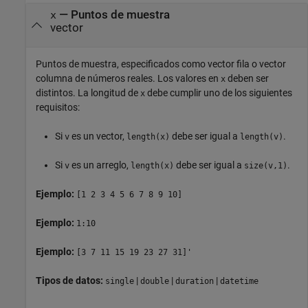
—
Puntos de muestra
x
vector
Puntos de muestra, especificados como vector fila o vector
columna de números reales. Los valores en
deben ser
x
distintos. La longitud de
debe cumplir uno de los siguientes
x
requisitos:
Si
es un vector,
debe ser igual a
.
v
length(x)
length(v)
Si
es un arreglo,
debe ser igual a
.
v
length(x)
size(v,1)
Ejemplo:
[1 2 3 4 5 6 7 8 9 10]
Ejemplo:
1:10
Ejemplo:
[3 7 11 15 19 23 27 31]'
Tipos de datos:
|
|
|
single
double
duration
datetime