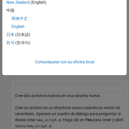
New Zealand
(English)
中国
简体中文
Cree y abra un archivo nuevo llamado
en el editor
Untitled.m
English
de MATLAB® (o en el editor predeterminado).
no
Untitled.m
aparece en la carpeta actual.
日本
(日本語)
한국
(한국어)
Comuníquese con su oficina local
Crear archivos nuevos
Cree dos archivos nuevos en una carpeta nueva.
Cree un archivo en un directorio nuevo usando un vector de
caracteres. Aparece un cuadro de diálogo para preguntar si
desea crear
. Haga clic en
Yes
para crear y abrir
new_script.m
.
tests/new_script.m