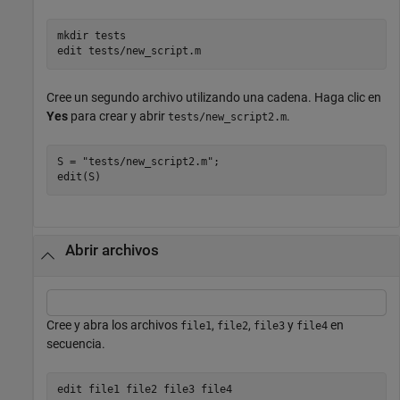
mkdir 
tests
edit 
tests/new_script.m
Cree un segundo archivo utilizando una cadena. Haga clic en
Yes
para crear y abrir
.
tests/new_script2.m
S = 
"tests/new_script2.m"
;

Abrir archivos
Cree y abra los archivos
,
,
y
en
file1
file2
file3
file4
secuencia.
edit 
file1
file2
file3
file4