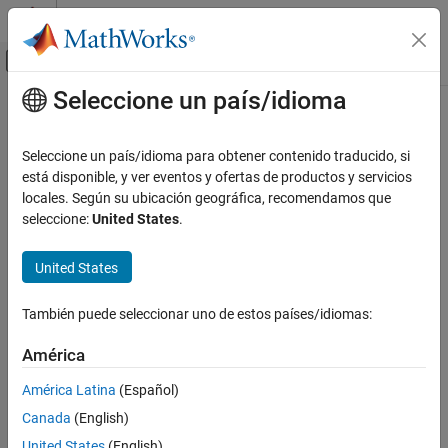
Saltar al contenido
Centro de ayuda de MATLAB
Mostrar/ocultar menú de navegación
Seleccione un país/idioma
Contenido principal
Inicio de Documentación
edit
MATLAB
Seleccione un país/idioma para obtener contenido traducido, si
Programación
Editar o crear archivos
está disponible, y ver eventos y ofertas de productos y servicios
Scripts
locales. Según su ubicación geográfica, recomendamos que
contraer todo en la página
seleccione:
United States
.
MATLAB
Sintaxis
Programación
United States
edit
Clases
edit file
Depurar y desarrollar clases
También puede seleccionar uno de estos países/idiomas:
edit file1 ... fileN
Descripción
edit
América
EN ESTA PÁGINA
abre un archivo nuevo llamado
en el editor.
edit
Untitled.m
América Latina
(Español)
®
MATLAB
no guarda
automáticamente.
Sintaxis
Untitled.m
Canada
(English)
Descripción
ejemplo
United States
(English)
Ejemplos