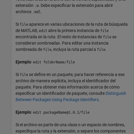
extensión
. Debe especificar la extensión para abrir
.m
archivos
.
.mdl
Si
aparece en varias ubicaciones de la ruta de búsqueda
file
de MATLAB,
abre la primera instancia de
edit
file
encontrada en la ruta. El resto de instancias de
se
file
consideran
sombreadas
. Para editar una instancia
sombreada de
, incluya la ruta parcial a
.
file
file
Ejemplo
:
edit folderName/file
Si
se define en un paquete, para hacer referencia a ese
file
archivo de manera explícita, incluya el identificador del
paquete. Para obtener más información acerca de cómo
especificar un identificador de paquete, consulte
Distinguish
Between Packages Using Package Identifiers
.
Ejemplo
:
edit packageName@1.0.1/file
Si el archivo es parte de una clase o un espacio de nombres,
especifique la ruta y la extensión, o separe los componentes