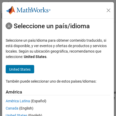
Saltar al contenido
Centro de ayuda de MATLAB
Mostrar/ocultar menú de navegación
Seleccione un país/idioma
Contenido principal
Inicio de Documentación
fft2
MATLAB
Seleccione un país/idioma para obtener contenido traducido, si
Matemáticas
Transformada rápida de Fourier en 2D
está disponible, y ver eventos y ofertas de productos y servicios
Análisis y filtrado de Fourier
locales. Según su ubicación geográfica, recomendamos que
contraer todo en la página
seleccione:
United States
.
fft2
Sintaxis
EN ESTA PÁGINA
United States
Y = fft2(X)
Sintaxis
Y = fft2(X,m,n)
Descripción
También puede seleccionar uno de estos países/idiomas:
Descripción
Ejemplos
América
devuelve la
transformada bidimensional de Fourier
de
Y = fft2(
)
Argumentos de entrada
X
una matriz
utilizando un algoritmo de la transformada rápida de
X
Más acerca de
América Latina
(Español)
Fourier, que es equivalente a calcular
.
fft(fft(X).').'
Capacidades ampliadas
Canada
(English)
Historial de versiones
Cuando
es un arreglo multidimensional,
calcula la
X
fft2
United States
(English)