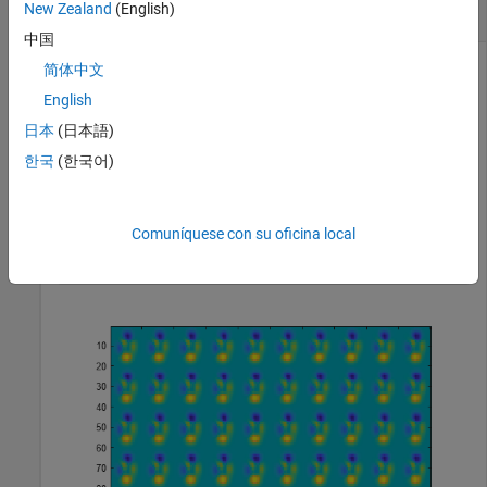
New Zealand
(English)
Transformada en 2D
中国
简体中文
English
La transformada de Fourier en 2D es útil para procesar
señales en 2D y otros datos en 2D, como imágenes.
日本
(日本語)
한국
(한국어)
Cree y represente datos en 2D con bloques repetidos.
P = peaks(20);

Comuníquese con su oficina local
X = repmat(P,[5 10]);

imagesc(X)