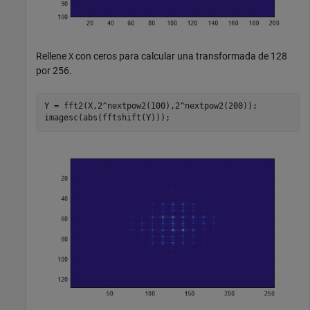
Rellene
con ceros para calcular una transformada de 128
X
por 256.
Y = fft2(X,2^nextpow2(100),2^nextpow2(200));

imagesc(abs(fftshift(Y)));