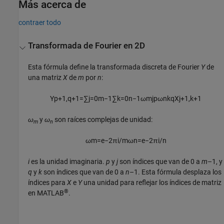
Más acerca de
contraer todo
Transformada de Fourier en 2D
Esta fórmula define la transformada discreta de Fourier
Y
de
una matriz
X
de
m
por
n
:
Y
p
+
1
,
q
+
1
=
∑
j
=
0
m
−
1
∑
k
=
0
n
−
1
ω
m
j
p
ω
n
k
q
X
j
+
1
,
k
+
1
ω
y
ω
son raíces complejas de unidad:
m
n
ω
m
=
e
−
2
π
i
/
m
ω
n
=
e
−
2
π
i
/
n
i
es la unidad imaginaria.
p
y
j
son índices que van de 0 a
m
–1, y
q
y
k
son índices que van de 0 a
n
–1. Esta fórmula desplaza los
índices para
X
e
Y
una unidad para reflejar los índices de matriz
®
en MATLAB
.