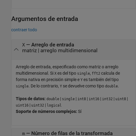
Argumentos de entrada
contraer todo
—
Arreglo de entrada
X
matriz
|
arreglo multidimensional
Arreglo de entrada, especificado como matriz o arreglo
multidimensional. Si
es del tipo
,
calcula de
X
single
fft2
forma nativa en precisión simple e
es también del tipo
Y
. De lo contrario,
se devuelve como tipo
.
single
Y
double
Tipos de datos:
|
|
|
|
|
|
double
single
int8
int16
int32
uint8
|
|
uint16
uint32
logical
Soporte de números complejos:
Sí
—
Número de filas de la transformada
m