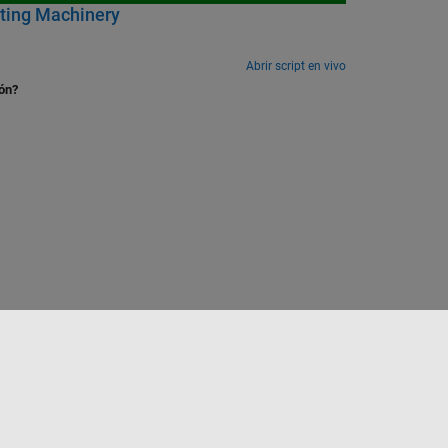
ating Machinery
Abrir script en vivo
ión?
to
Seleccione un país/idioma
España