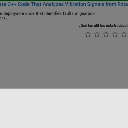
te C++ Code That Analyzes Vibration Signals from Rot
e deployable code that identifies faults in gearbox.
026a
¿Qué tan útil fue esta traducc
rivacidad
Antipiratería
Estado de las aplicaciones
Información de contac