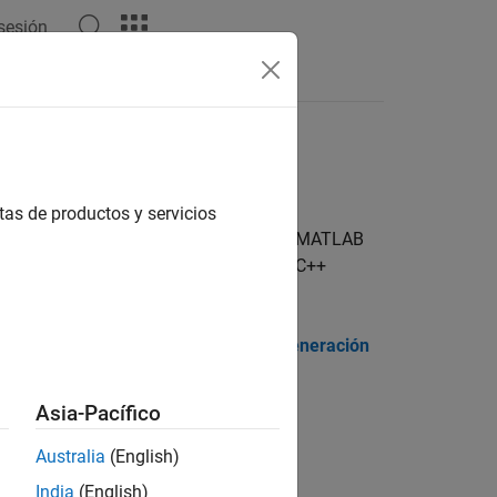
 sesión
tas
tas de productos y servicios
as o ejecutables a partir del código de MATLAB
LAB Coder
para generar el código C y C++
código, consulte
Lista de funciones (generación
Asia-Pacífico
Australia
(English)
Coder)
India
(English)