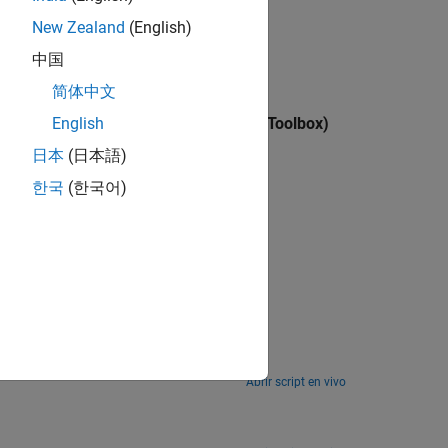
command.
en
New Zealand
(English)
App
(MATLAB Coder)
中国
one C++ dynamic linked library.
简体中文
ent
(Statistics and Machine Learning Toolbox)
English
oyment to a smartphone.
日本
(日本語)
한국
(한국어)
Abrir script en vivo