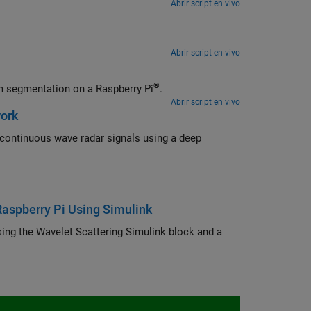
Abrir script en vivo
Abrir script en vivo
®
Generate a MEX function and a standalone executable to perform waveform segmentation on a Raspberry Pi
.
Abrir script en vivo
work
Raspberry Pi Using Simulink
 Scattering Simulink block and a