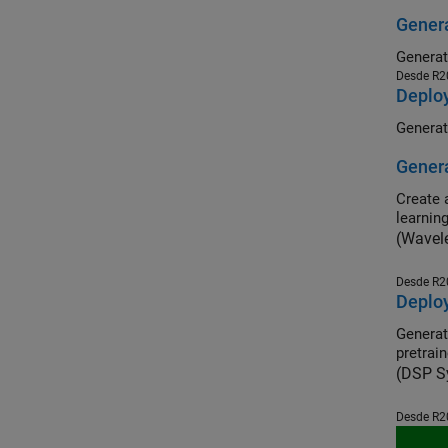
Genera
Generat
Desde R2
Deploy
Genera
Create a ME
learnin
(Wavel
Desde R2
Deploy
Generate 
pretrai
(DSP S
Desde R2