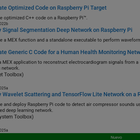
te Optimized Code on Raspberry Pi Target
e optimized C++ code on a Raspberry Pi™.
022b
 Signal Segmentation Deep Network on Raspberry Pi
te Generic C Code for a Human Health Monitoring Net
X application to reconstruct electrocardiogram signals from a continuous wave radar signals using a deep
g network.
et Toolbox)
025a
 Wavelet Scattering and TensorFlow Lite Network on a 
and deploy Raspberry Pi code to detect air compressor sounds using the Wavelet
ned deep learning network.
ystem Toolbox)
025a
Nuevo