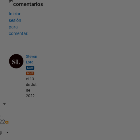
comentarios
Iniciar
sesión
para
comentar.
Steven
Lord
el 13
de Jul.
de
2022
n:
m = 500;