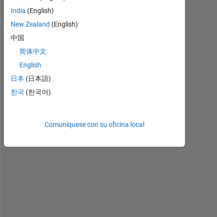
India
(English)
New Zealand
(English)
中国
简体中文
1
English
日本
(日本語)
W
한국
(한국어)
i
t
h 
Comuníquese con su oficina local
t
h
e 
f
o
l
l
o
w