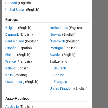
Canada
(English)
United States
(English)
Yash
Khandelwal
Europa
13
Jul.
Belgium
(English)
Netherlands
(English)
2022
Denmark
(English)
Norway
(English)
4
Deutschland
(Deutsch)
Österreich
(Deutsch)
Respuestas
España
(Español)
Portugal
(English)
Actualizado
Finland
(English)
Sweden
(English)
a las 13
France
(Français)
Switzerland
Jul. 2022
Ireland
(English)
Deutsch
23 Visualizaciones
(30 días)
Italia
(Italiano)
English
Luxembourg
(English)
Français
United Kingdom
(English)
Asia-Pacífico
Australia
(English)