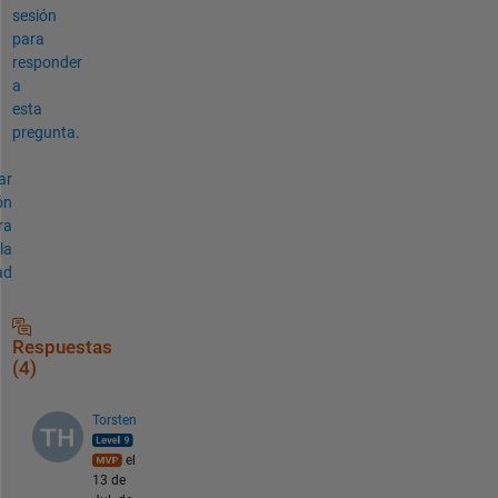
sesión
para
responder
a
esta
pregunta.
ar
ón
ra
la
ad
Respuestas
(4)
Torsten
el
13 de