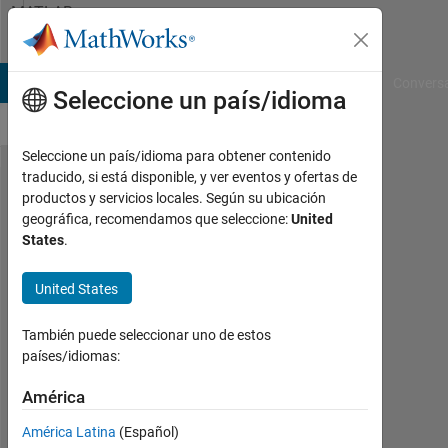
Saltar al contenido
MATLAB
Answers
B Answers
File Exchange
Cody
AI Chat Playground
Convers
Seleccione un país/idioma
Seleccione un país/idioma para obtener contenido
traducido, si está disponible, y ver eventos y ofertas de
Getting
productos y servicios locales. Según su ubicación
geográfica, recomendamos que seleccione:
United
NaN
States
.
while
using
United States
the ratio
También puede seleccionar uno de estos
of
países/idiomas:
power
América
and
factorial
América Latina
(Español)