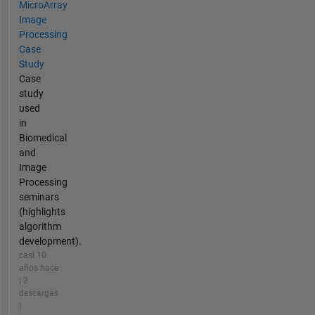
MicroArray
Image
Processing
Case
Study
Case
study
used
in
Biomedical
and
Image
Processing
seminars
(highlights
algorithm
development).
casi 10
años hace
| 2
descargas
|