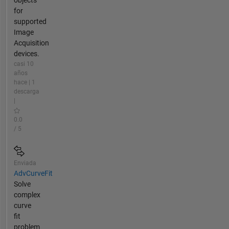
objects
for
supported
Image
Acquisition
devices.
casi 10
años
hace | 1
descarga
|
0.0
/ 5
Enviada
AdvCurveFit
Solve
complex
curve
fit
problem