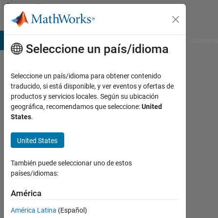
Saltar al contenido
Community
Profile
B Answers
File Exchange
Cody
AI Chat Playground
Convers
Seleccione un país/idioma
Seleccione un país/idioma para obtener contenido
Robert
traducido, si está disponible, y ver eventos y ofertas de
productos y servicios locales. Según su ubicación
Bemis
geográfica, recomendamos que seleccione:
United
States
.
Con
actividad
United States
desde
2016
También puede seleccionar uno de estos
países/idiomas:
Followers:
0
América
Following:
América Latina
(Español)
0