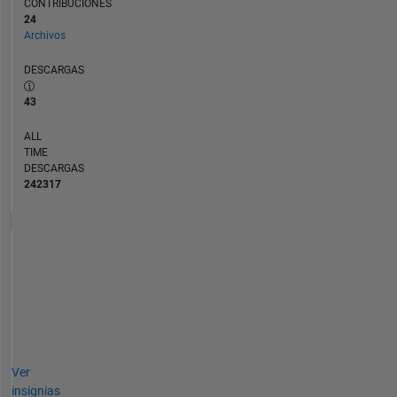
CONTRIBUCIONES
an
24
application
Archivos
engineer
DESCARGAS
I
met
43
thousands
of
ALL
MATLAB
TIME
users
DESCARGAS
and
242317
helped
them
solve
problems.
As
a
quality
engineer
within
the
Ver
development
insignias