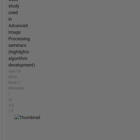
study
used
in
Advanced
Image
Processing
seminars
(highlights
algorithm
development)
casi 10
años
hace | 1
descarga
|
3.8
/ 5