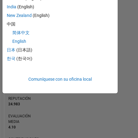
2e-
CONTRIBUCIONES
India
(English)
3
15
GHz
10
New Zealand
(English)
10
CPU,
中国
and
5
简体中文
5e-
4
English
0
GB
10/17
11/18
12/19
01/21
02/22
03/23
04/24
05/25
06/26
11/17
01/19
03/20
05/21
07/22
09/23
11/24
02/18
07/19
12/20
05/22
10/23
03/25
08/26
09/16
01/18
05/19
09/20
01/22
L
05/23
09/24
01/26
日本
(日本語)
RAM.
CRONOLOGÍA
한국
(한국어)
Look
how
far
CLASIFICACIÓN
we
Comuníquese con su oficina local
25
of
have
21.508
come
since
REPUTACIÓN
24.983
then.
Eventually
EVALUACIÓN
I
MEDIA
joined
4.10
MathWorks.
As