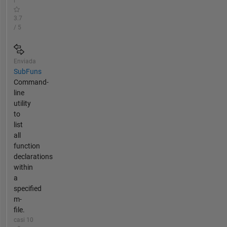
3.7
/ 5
Enviada
SubFuns
Command-
line
utility
to
list
all
function
declarations
within
a
specified
m-
file.
casi 10