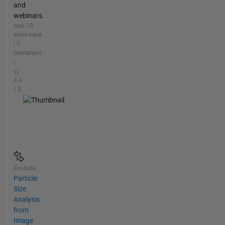
and
webinars.
casi 10
años hace
| 5
descargas
|
4.4
/ 5
Enviada
Particle
Size
Analysis
from
Image