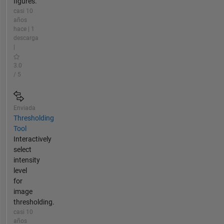
figures.
casi 10
años
hace | 1
descarga
|
3.0
/ 5
Enviada
Thresholding
Tool
Interactively
select
intensity
level
for
image
thresholding.
casi 10
años