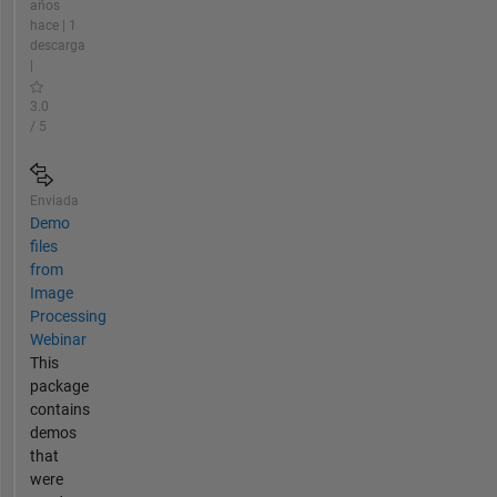
años
hace | 1
descarga
|
3.0
/ 5
Enviada
Demo
files
from
Image
Processing
Webinar
This
package
contains
demos
that
were