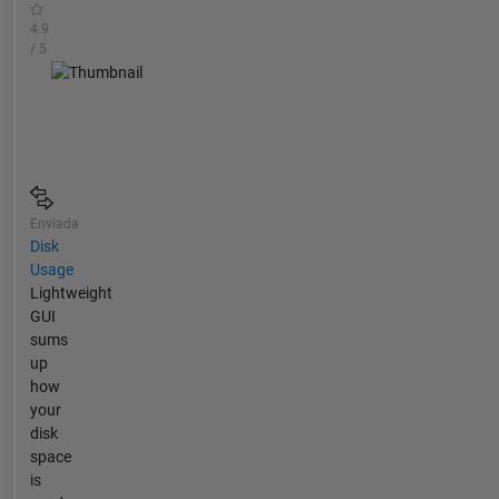
4.9
/ 5
Enviada
Disk
Usage
Lightweight
GUI
sums
up
how
your
disk
space
is