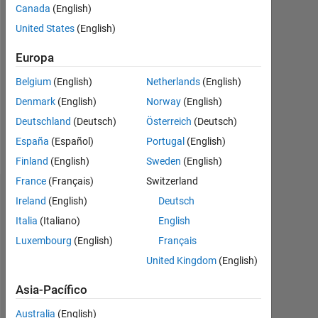
Canada
(English)
United States
(English)
Follow
Europa
Mensaje
Belgium
(English)
Netherlands
(English)
I
started
Denmark
(English)
Norway
(English)
using
Deutschland
(Deutsch)
Österreich
(Deutsch)
MATLAB
España
(Español)
Portugal
(English)
in
Mostrar
1985.
Finland
(English)
Sweden
(English)
más
Top
France
(Français)
Switzerland
of
Panel de control
Ireland
(English)
Deutsch
the
line
Italia
(Italiano)
English
Estadística
PCs
Luxembourg
(English)
Français
had
File Exchange
United Kingdom
(English)
no
hard
Asia-Pacífico
-10
12
14
30
-4
-2
-5
2
4
6
8
25
drive,
only
Australia
(English)
20