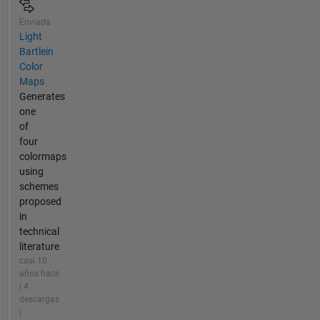
Enviada
Light
Bartlein
Color
Maps
Generates
one
of
four
colormaps
using
schemes
proposed
in
technical
literature
casi 10
años hace
| 4
descargas
|