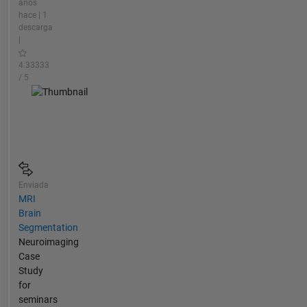
años
hace | 1
descarga
|
4.33333
/ 5
Enviada
MRI
Brain
Segmentation
Neuroimaging
Case
Study
for
seminars