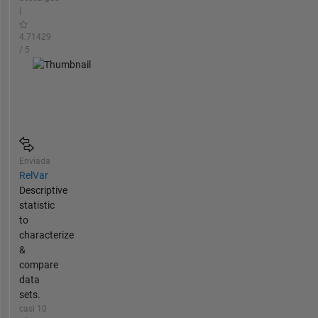
|
4.71429
/ 5
Enviada
RelVar
Descriptive
statistic
to
characterize
&
compare
data
sets.
casi 10