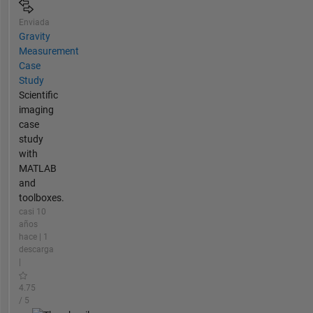
Enviada
Gravity
Measurement
Case
Study
Scientific
imaging
case
study
with
MATLAB
and
toolboxes.
casi 10
años
hace | 1
descarga
|
4.75
/ 5