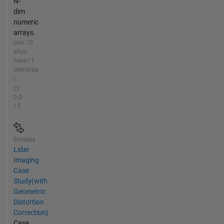
N-
dim
numeric
arrays.
casi 10
años
hace | 1
descarga
|
0.0
/ 5
Enviada
Lidar
Imaging
Case
Study(with
Geometric
Distortion
Correction)
Case