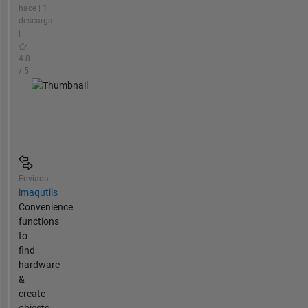
hace | 1
descarga
|
4.8
/ 5
Enviada
imaqutils
Convenience
functions
to
find
hardware
&
create