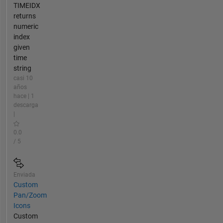
TIMEIDX
visualization
returns
&
numeric
algorithm
index
development,
given
signal
time
&
string
image
casi 10
processing,
años
all
hace | 1
sorts
descarga
of
|
scientific/engineering
0.0
computational
/ 5
problem
solving
Enviada
Custom
Pan/Zoom
Icons
Custom