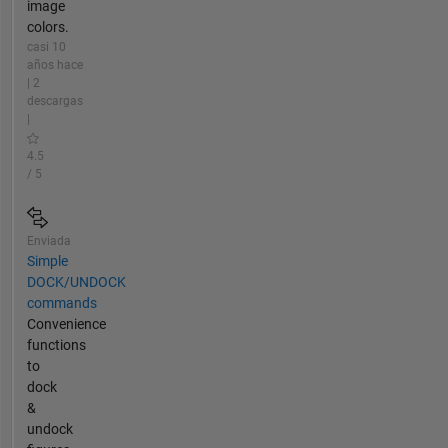
image
colors.
casi 10
años hace
| 2
descargas
|
4.5
/ 5
Enviada
Simple
DOCK/UNDOCK
commands
Convenience
functions
to
dock
&
undock