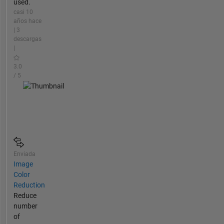
used.
casi 10
años hace
| 3
descargas
|
3.0
/ 5
Enviada
Image
Color
Reduction
Reduce
number
of