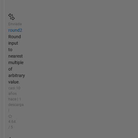
Enviada
round2
Round
input
to
nearest
multiple
of
arbitrary
value.
casi 10
años
hace | 1
descarga
|
4.64
/ 5