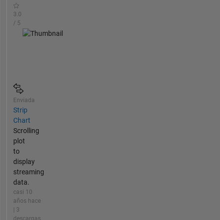
3.0
/ 5
Enviada
Strip
Chart
Scrolling
plot
to
display
streaming
data.
casi 10
años hace
| 3
descargas