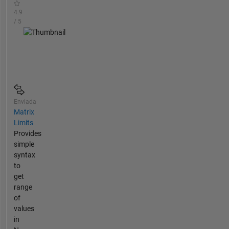
4.9
/ 5
Enviada
Matrix
Limits
Provides
simple
syntax
to
get
range
of
values
in