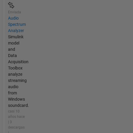
Enviada
Audio
Spectrum
Analyzer
Simulink
model
and
Data
Acquisition
Toolbox
analyze
streaming
audio
from
Windows
soundcard.
casi 10
años hace
| 3
descargas
|