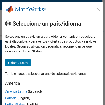
Saltar al contenido
Simulink Copilot
NUEVO PRODUCTO
Seleccione un país/idioma
Visión general
Preguntas frecuentes
Enseñanza con Simulink Copil
Seleccione un país/idioma para obtener contenido traducido, si
está disponible, y ver eventos y ofertas de productos y servicios
locales. Según su ubicación geográfica, recomendamos que
seleccione:
United States
.
United States
También puede seleccionar uno de estos países/idiomas:
Simulink Copilot
América
América Latina
(Español)
Asistente de IA optimizado para Simulink
Canada
(English)
United States
(English)