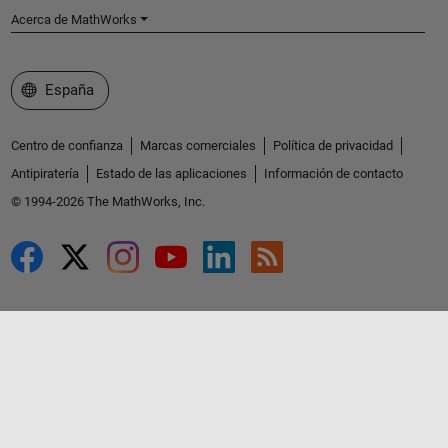
Acerca de MathWorks
Seleccione un país/idioma
España
Centro de confianza
Marcas comerciales
Política de privacidad
Antipiratería
Estado de las aplicaciones
Información de contacto
© 1994-2026 The MathWorks, Inc.