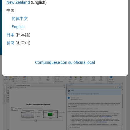
New Zealand
(English)
Puede chatear con Simulink Copilot para ejecutar y supervisar
中国
tareas definidas en Process Advisor (con CI/CD Automation for
简体中文
Simulink Check).
Vea
English
Dura
2:14
日本
(日本語)
한국
(한국어)
el
Comuníquese con su oficina local
vídeo