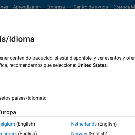
ones
Aprendizaje
Empresa
Centro de ayuda
Obtenga 
ís/idioma
nalidades y prestaciones
Para estudiantes
er contenido traducido, si está disponible, y ver eventos y ofer
áfica, recomendamos que seleccione:
United States
.
estos países/idiomas:
liegue.
Europa
oque que se utiliza para
Belgium
(English)
Netherlands
(English)
io,
simular
antes de
 necesidad de escribir
Denmark
(English)
Norway
(English)