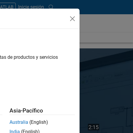
Inicie sesión
MATLAB
tas de productos y servicios
Asia-Pacífico
Australia
(English)
Vea
Duración del v
2:15
India
(English)