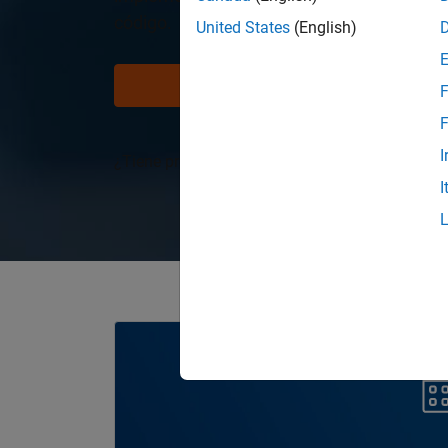
código.
United States
(English)
Prueba gratuita
F
F
I
¿Tiene preguntas?
Comuníquese con ventas
.
I