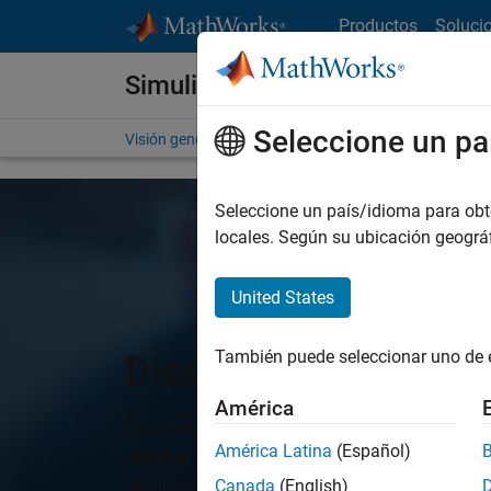
Saltar al contenido
Productos
Soluci
Simulink
Seleccione un pa
Visión general
Primeros pasos
Escalado
Funcio
Seleccione un país/idioma para obten
locales. Según su ubicación geogr
United States
También puede seleccionar uno de 
Diseñe. Simule. Desp
América
Simulink es un entorno de diagramas de bl
América Latina
(Español)
diseñar
sistemas con modelos multidomin
implementar en hardware y
desplegar
sin
Canada
(English)