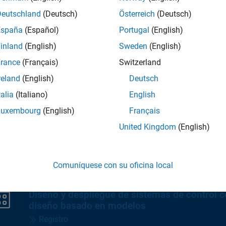
Deutschland
(Deutsch)
Österreich
(Deutsch)
España
(Español)
Portugal
(English)
Consulte precios
inland
(English)
Sweden
(English)
rance
(Français)
Switzerland
reland
(English)
Deutsch
talia
(Italiano)
English
Luxembourg
(English)
Français
United Kingdom
(English)
Comuníquese con su oficina local
WEBINAR
Diseño y despliegue de sistemas de control c
diseño basado en modelos
Registro