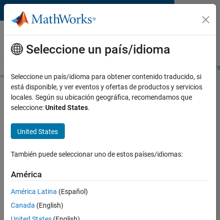
Saltar al contenido
MATLAB and Simulink
Requirements
Seleccione un país/idioma
System Requirements
Product Requirements
Road Map
Pr
Seleccione un país/idioma para obtener contenido traducido, si
está disponible, y ver eventos y ofertas de productos y servicios
Product Requirements &
locales. Según su ubicación geográfica, recomendamos que
Platform Availability for
seleccione:
United States
.
AUTOSAR Blockset
United States
Supported Platforms
También puede seleccionar uno de estos países/idiomas:
Mac
,
Windows
,
Linux
América
Product Requirements
América Latina
(Español)
Requires MATLAB
Canada
(English)
Requires Simulink
United States
(English)