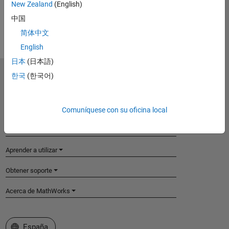
New Zealand
(English)
Select product
中国
简体中文
English
日本
(日本語)
한국
(한국어)
MathWorks
Accelerating the pace of engineering and science
Explorar productos
Comuníquese con su oficina local
Probar o comprar
Aprender a utilizar
Obtener soporte
Acerca de MathWorks
Seleccione un país/idioma
España