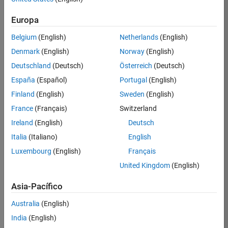
Fixed-Point Designer required for workflows with
non-standard DataConstr data types
Europa
Embedded Coder required to generate AUTOSAR
Belgium
(English)
Netherlands
(English)
code and export ARXML files
Denmark
(English)
Norway
(English)
System Composer required to create AUTOSAR
Deutschland
(Deutsch)
Österreich
(Deutsch)
Architecture models
España
(Español)
Portugal
(English)
Eligible for Use with MATLAB Compiler and
Finland
(English)
Sweden
(English)
Simulink Compiler
France
(Français)
Switzerland
Yes - see details
Ireland
(English)
Deutsch
Eligible for Use with Parallel Computing
Italia
(Italiano)
English
Toolbox and MATLAB Parallel Server
Luxembourg
(English)
Français
Yes - see details
United Kingdom
(English)
Asia-Pacífico
Introduced in R2019a
Australia
(English)
India
(English)
View requirements for another product: