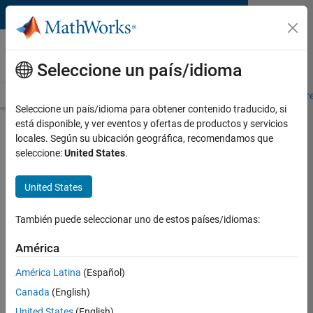
Saltar al contenido
MATLAB and Simulink
Requirements
Seleccione un país/idioma
System Requirements
Product Requirements
Road Map
Pr
Seleccione un país/idioma para obtener contenido traducido, si
está disponible, y ver eventos y ofertas de productos y servicios
Product Requirements &
locales. Según su ubicación geográfica, recomendamos que
Platform Availability for HDL
seleccione:
United States
.
Coder
United States
Supported Platforms
También puede seleccionar uno de estos países/idiomas:
Mac
,
Windows
,
Linux
América
Product Requirements
América Latina
(Español)
Requires MATLAB
Canada
(English)
Requires Fixed-Point Designer
United States
(English)