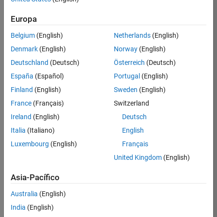
Requires MATLAB Coder
Europa
Simulink recommended for modeling hardware
behavior
Belgium
(English)
Netherlands
(English)
HDL Verifier recommended for verifying
Denmark
(English)
Norway
(English)
generated HDL
Deutschland
(Deutsch)
Österreich
(Deutsch)
Eligible for Use with MATLAB Compiler and
España
(Español)
Portugal
(English)
and Simulink Compiler
Finland
(English)
Sweden
(English)
No
France
(Français)
Switzerland
Ireland
(English)
Deutsch
Eligible for Use with Parallel Computing
Toolbox and MATLAB Parallel Server
Italia
(Italiano)
English
Yes
Luxembourg
(English)
Français
United Kingdom
(English)
Supported Third-Party Compilers
Asia-Pacífico
See Supported Third-Party Compilers
Australia
(English)
Other Requirements
India
(English)
For third-party requirements, see product