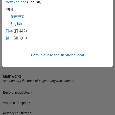
New Zealand
(English)
documentation
中国
简体中文
Introduced in R2012a
English
日本
(日本語)
View requirements for another product:
한국
(한국어)
Select product
Comuníquese con su oficina local
MathWorks
Accelerating the pace of engineering and science
Explorar productos
Probar o comprar
Aprender a utilizar