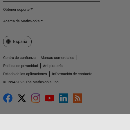
Obtener soporte
Acerca de MathWorks
Seleccione un país/idioma
España
Centro de confianza
Marcas comerciales
Política de privacidad
Antipiratería
Estado de las aplicaciones
Información de contacto
© 1994-2026 The MathWorks, Inc.