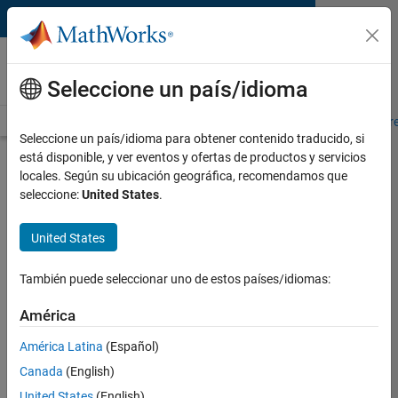
Saltar al contenido
MATLAB and Simulink
Requirements
Seleccione un país/idioma
System Requirements
Product Requirements
Road Map
Pr
Seleccione un país/idioma para obtener contenido traducido, si
está disponible, y ver eventos y ofertas de productos y servicios
Product Requirements &
locales. Según su ubicación geográfica, recomendamos que
Platform Availability for
seleccione:
United States
.
Statistics and Machine
United States
Learning Toolbox
También puede seleccionar uno de estos países/idiomas:
Supported Platforms
América
Mac
,
Windows
,
Linux
América Latina
(Español)
Product Requirements
Canada
(English)
Requires MATLAB
United States
(English)