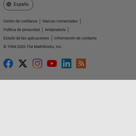
Seleccione un país/idioma
España
Centro de confianza
Marcas comerciales
Política de privacidad
Antipiratería
Estado de las aplicaciones
Información de contacto
© 1994-2026 The MathWorks, Inc.