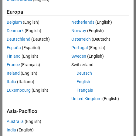
MATLAB Coder required for generating C/C++
code for model predictions
Europa
Fixed-point Designer required for generating
Belgium
(English)
Netherlands
(English)
fixed-point C/C++ code
Denmark
(English)
Norway
(English)
Simulink required to use machine learning block
Deutschland
(Deutsch)
Österreich
(Deutsch)
library
España
(Español)
Portugal
(English)
Finland
(English)
Sweden
(English)
Eligible for Use with MATLAB Compiler and
Simulink Compiler
France
(Français)
Switzerland
Ireland
(English)
Deutsch
Yes - see details
Italia
(Italiano)
English
Eligible for Use with Parallel Computing
Luxembourg
(English)
Français
Toolbox and MATLAB Parallel Server
United Kingdom
(English)
Yes
Asia-Pacífico
Australia
(English)
Introduced before R2006a
India
(English)