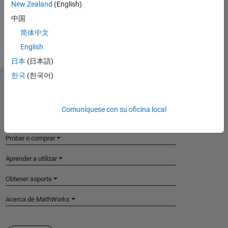
View requirements for another product:
New Zealand
(English)
中国
Select product
简体中文
English
日本
(日本語)
한국
(한국어)
MathWorks
Accelerating the pace of engineering and science
Comuníquese con su oficina local
Explorar productos
Probar o comprar
Aprender a utilizar
Obtener soporte
Acerca de MathWorks