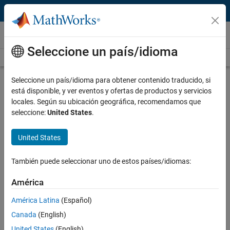
Saltar al contenido
Vídeos
Seleccione un país/idioma
Videos Home
Search
Play
Vi
2:36
Seleccione un país/idioma para obtener contenido traducido, si
está disponible, y ver eventos y ofertas de productos y servicios
Description
locales. Según su ubicación geográfica, recomendamos que
seleccione:
United States
.
Video
Understanding State Machines,
Part 4: Harel State Machines
United States
Published: 2 Apr 2014
También puede seleccionar uno de estos países/idiomas:
América
Related Resources
América Latina
(Español)
Canada
(English)
Feedback
United States
(English)