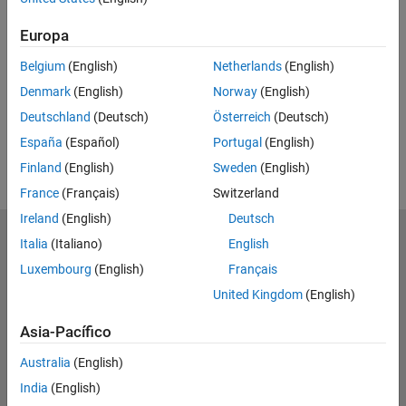
UP NEXT
Europa
RELATED VIDEOS
Belgium
(English)
Netherlands
(English)
View more related videos
Denmark
(English)
Norway
(English)
Deutschland
(Deutsch)
Österreich
(Deutsch)
España
(Español)
Portugal
(English)
Finland
(English)
Sweden
(English)
France
(Français)
Switzerland
Ireland
(English)
Deutsch
MathWorks
Italia
(Italiano)
English
Accelerating the pace of engineering and science
Luxembourg
(English)
Français
United Kingdom
(English)
Explorar productos
Asia-Pacífico
Probar o comprar
Australia
(English)
Aprender a utilizar
India
(English)