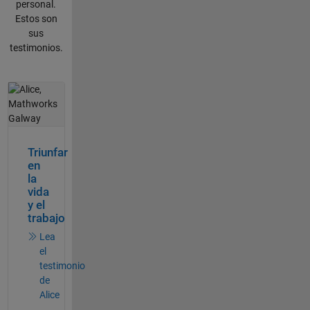
personal.
Estos son
sus
testimonios.
Navegación de panel
Triunfar
en
la
vida
y el
trabajo
Lea
el
testimonio
de
Alice