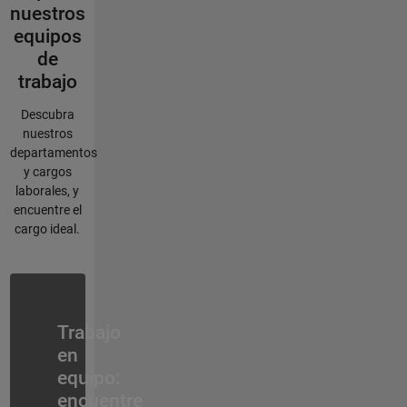
nuestros
equipos
de
trabajo
Descubra
nuestros
departamentos
y cargos
laborales, y
encuentre el
cargo ideal.
Navegación de panel
Trabajo
en
equipo:
encuentre