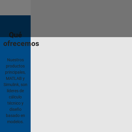
Qué
ofrecemos
Nuestros
productos
principales,
MATLAB y
Simulink, son
líderes de
cálculo
técnico y
diseño
basado en
modelos.