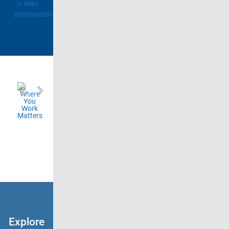
Más
información
Explore