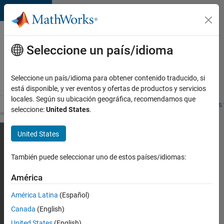
Saltar al contenido
Ofertas
de
Seleccione un país/idioma
empleo
en
Seleccione un país/idioma para obtener contenido traducido, si
MathWorks
está disponible, y ver eventos y ofertas de productos y servicios
locales. Según su ubicación geográfica, recomendamos que
Visión general
Búsqueda de empleo
Oficinas locales
Estudiantes 
seleccione:
United States
.
United States
También puede seleccionar uno de estos países/idiomas:
América
América Latina
(Español)
Canada
(English)
United States
(English)