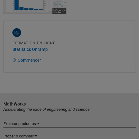
2:14
La vidéo dure 2:14
FORMATION EN LIGNE
Statistics Onramp
Commencer
MathWorks
Accelerating the pace of engineering and science
Explorar productos
Probar o comprar