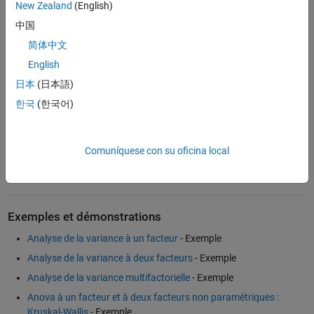
variables explicatives et de leur nature. Les fonctions suivantes
New Zealand
(English)
représentent une partie des fonctions disponibles dans
MATLAB
:
中国
简体中文
anova1, anova2 et anovan pour l’analyse de la variance à 1, 2 ou
n facteurs
English
multcompare pour le test de comparaison multiple
日本
(日本語)
kruskalwallis pour le pendant non paramétrique du test de la
한국
(한국어)
variance
manova pour l’analyse multivariée de la variance
Comuníquese con su oficina local
coeftest pour l’analyse multivariée de la variance sur des
modèles de mesures répétées.
Exemples et démonstrations
Analyse de la variance à un facteur
- Exemple
Analyse de la variance à deux facteurs
- Exemple
Analyse de la variance multifactorielle
- Exemple
Anova à un facteur et à deux facteurs non paramétriques :
Kruskal-Wallis
- Exemple