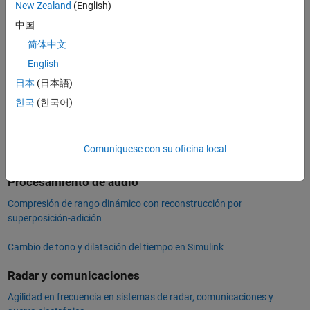
técnicas de procesamiento de señales más complejas.
New Zealand
(English)
中国
En procesamiento de imágenes, la FFT se utiliza para filtrado y
简体中文
compresión de imágenes. La FFT también se emplea en física y
matemáticas para resolver ecuaciones diferenciales parciales (EDP).
English
日本
(日本語)
Procesamiento de señales
한국
(한국어)
Análisis de tiempo-frecuencia basado en la FFT
Transformación de señales de tiempo-frecuencia en análisis en el
Comuníquese con su oficina local
dominio de la frecuencia
Procesamiento de audio
Compresión de rango dinámico con reconstrucción por
superposición-adición
Cambio de tono y dilatación del tiempo en Simulink
Radar y comunicaciones
Agilidad en frecuencia en sistemas de radar, comunicaciones y