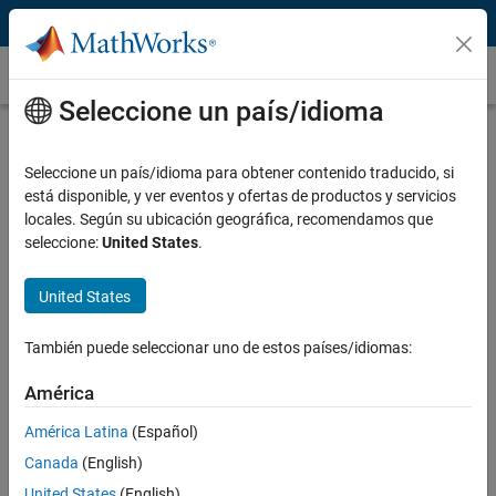
Saltar al contenido
Transformada rápida de Fourier (FFT)
Seleccione un país/idioma
Introducción a las transformadas rápidas de
Fourier (FFT)
Seleccione un país/idioma para obtener contenido traducido, si
está disponible, y ver eventos y ofertas de productos y servicios
La transformada rápida de Fourier (FFT) es una implementación
locales. Según su ubicación geográfica, recomendamos que
altamente optimizada de la transformada discreta de Fourier (DFT),
seleccione:
United States
.
que convierte señales discretas del dominio del tiempo al dominio de
la frecuencia. Los cálculos de FFT proporcionan información sobre el
United States
contenido en frecuencia, la fase y otras propiedades de la señal.
También puede seleccionar uno de estos países/idiomas:
América
América Latina
(Español)
Canada
(English)
United States
(English)