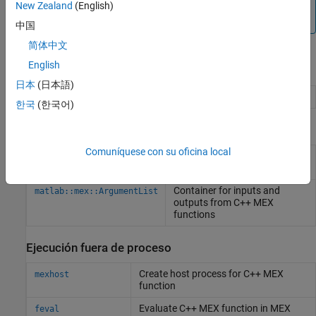
información, consulte
Escribir funciones de C que se
New Zealand
(English)
pueden llamar desde MATLAB (archivos MEX)
.
中国
简体中文
English
Función de creación
日本
(日本語)
Build C/C++ MEX functions
mex
한국
(한국어)
Clases de C++
Comuníquese con su oficina local
Base class for C++ MEX
matlab::mex::Function
functions
Container for inputs and
matlab::mex::ArgumentList
outputs from C++ MEX
functions
Ejecución fuera de proceso
Create host process for C++ MEX
mexhost
function
Evaluate C++ MEX function in MEX
feval