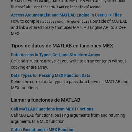
Behavior when calling back into MATLAB with an
request
async
like
.
matlab::engine::MATLABEngine::fevalAsync
Access ArgumentList and MATLAB Engine in User C++ Files
How to compile
outside of MATLAB
matlab::mex::ArgumentList
and link a shared library that uses MATLAB Engine API to a C++
MEX.
Tipos de datos de
MATLAB
en funciones MEX
Data Access in Typed, Cell, and Structure Arrays
Cell and structure arrays let you write to array contents without
copying entire array.
Data Types for Passing MEX Function Data
Define the correct data types to pass data between MATLAB and
MEX functions.
Llamar a funciones de
MATLAB
Call MATLAB Functions from MEX Functions
Call MATLAB functions, passing arguments from and returning
arguments to a MEX function.
Catch Exceptions in MEX Function