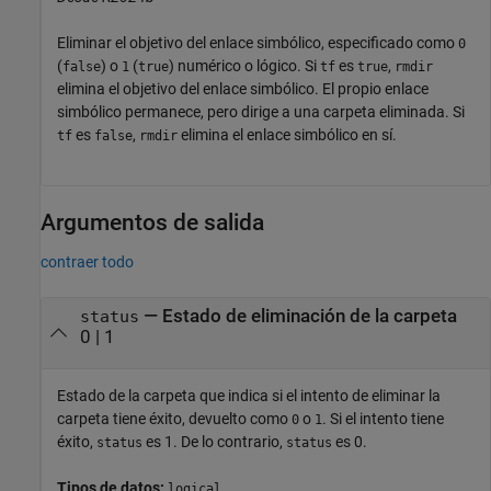
Eliminar el objetivo del enlace simbólico, especificado como
0
(
) o
(
) numérico o lógico. Si
es
,
false
1
true
tf
true
rmdir
elimina el objetivo del enlace simbólico. El propio enlace
simbólico permanece, pero dirige a una carpeta eliminada. Si
es
,
elimina el enlace simbólico en sí.
tf
false
rmdir
Argumentos de salida
contraer todo
— Estado de eliminación de la carpeta
status
0 | 1
Estado de la carpeta que indica si el intento de eliminar la
carpeta tiene éxito, devuelto como
o
. Si el intento tiene
0
1
éxito,
es 1. De lo contrario,
es 0.
status
status
Tipos de datos:
logical