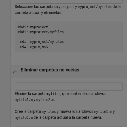
Seleccione las carpetas
y
de la
myproject
myproject/myfiles
carpeta actual y elimínelas.
mkdir 
myproject
mkdir 
myproject/myfiles
rmdir 
myproject/myfiles
rmdir 
myproject
Eliminar carpetas no vacías
Elimine la carpeta
, que contiene los archivos
myfiles
y
.
myfile1.m
myfile2.m
Cree la carpeta
y mueva los archivos
y
myfiles
myfile1.m
de la carpeta actual a la carpeta nueva.
myfile2.m