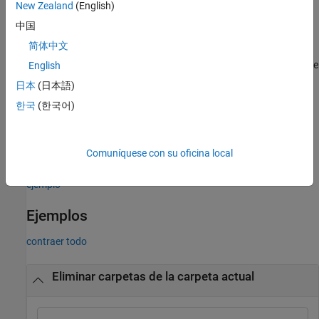
sintaxis anteriores.
New Zealand
(English)
中国
ejemplo
简体中文
también devuelve el texto del mensaje
English
[
,
] = rmdir(
___
)
status
msg
para cualquier advertencia o error que se produzca.
日本
(日本語)
한국
(한국어)
ejemplo
también devuelve el ID del
[
,
,
] = rmdir(
___
)
status
msg
msgID
Comuníquese con su oficina local
mensaje para cualquier advertencia o error que se produzca.
ejemplo
Ejemplos
contraer todo
Eliminar carpetas de la carpeta actual