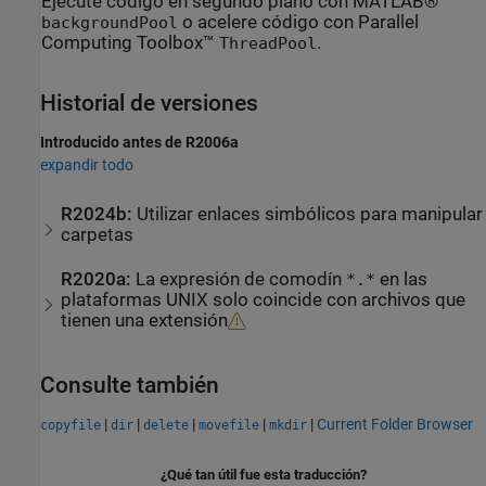
Ejecute código en segundo plano con MATLAB®
o acelere código con Parallel
backgroundPool
Computing Toolbox™
.
ThreadPool
Historial de versiones
Introducido antes de R2006a
expandir todo
R2024b:
Utilizar enlaces simbólicos para manipular
carpetas
R2020a:
La expresión de comodín
en las
*.*
plataformas UNIX solo coincide con archivos que
tienen una extensión
Consulte también
|
|
|
|
|
Current Folder Browser
copyfile
dir
delete
movefile
mkdir
¿Qué tan útil fue esta traducción?