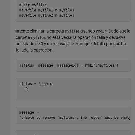
mkdir 
myfiles
movefile 
myfile1.m
myfiles
movefile 
myfile2.m
myfiles
Intente eliminar la carpeta
usando
. Dado que la
myfiles
rmdir
carpeta
no está vacía, la operación falla y devuelve
myfiles
un estado de 0 y un mensaje de error que detalla por qué ha
fallado la operación.
[status, message, messageid] = rmdir(
'myfiles'
)
status = 
logical
   0

message = 
