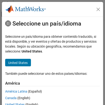
Saltar al contenido
Centro de ayuda de MATLAB
Mostrar/ocultar menú de navegación
Seleccione un país/idioma
Contenido principal
Inicio de Documentación
rmdir
MATLAB
Seleccione un país/idioma para obtener contenido traducido, si
Programación
Eliminar carpeta
está disponible, y ver eventos y ofertas de productos y servicios
Archivos y carpetas
locales. Según su ubicación geográfica, recomendamos que
contraer todo en la página
seleccione:
United States
.
Operaciones de archivos
Sintaxis
rmdir
United States
rmdir folderName
EN ESTA PÁGINA
rmdir folderName s
Sintaxis
También puede seleccionar uno de estos países/idiomas:
rmdir(folderName,ResolveSymbolicLinks=tf)
Descripción
status = rmdir(
___
)
América
Ejemplos
[status,msg] = rmdir(
___
)
[status,msg,msgID] = rmdir(
___
)
Argumentos de entrada
América Latina
(Español)
Descripción
Argumentos de salida
Canada
(English)
Consejos
elimina la carpeta
de la carpeta
rmdir
folderName
folderName
United States
(English)