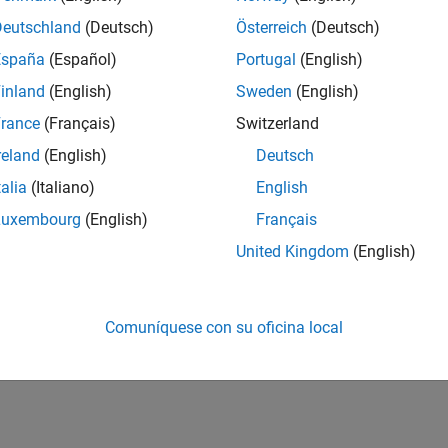
es
Deutschland
(Deutsch)
Österreich
(Deutsch)
ir todo
España
(Español)
Portugal
(English)
inland
(English)
Sweden
(English)
lases clave
rance
(Français)
Switzerland
reland
(English)
Deutsch
¿Qué tan útil fue esta traducc
talia
(Italiano)
English
Luxembourg
(English)
Français
United Kingdom
(English)
Comuníquese con su oficina local