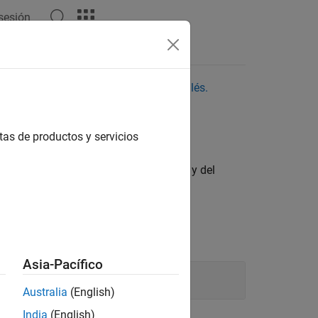
 sesión
aquí para ver la última versión en inglés.
os workers
tas de productos y servicios
rkers durante la ejecución del trabajo y del
Asia-Pacífico
Australia
(English)
India
(English)