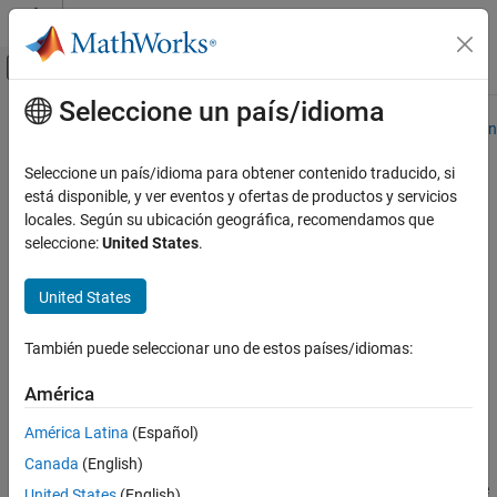
Saltar al contenido
Centro de ayuda de MATLAB
Mostrar/ocultar menú de navegación
Seleccione un país/idioma
Contenido principal
Inicio de Documentación
La traducción de esta página aún no se ha actualizado a la versión
más reciente. Haga clic aquí para ver la última versión en inglés.
Procesamiento de señales
Seleccione un país/idioma para obtener contenido traducido, si
está disponible, y ver eventos y ofertas de productos y servicios
blackman
Signal Processing Toolbox
locales. Según su ubicación geográfica, recomendamos que
Análisis del espectro
seleccione:
United States
.
Ventanas
Ventana de Blackman
United States
blackman
contraer todo en la página
Sintaxis
EN ESTA PÁGINA
También puede seleccionar uno de estos países/idiomas:
Sintaxis
w = blackman(L)
Descripción
América
w = blackman(L,sflag)
Ejemplos
w = blackman(
___
,typeName)
América Latina
(Español)
Argumentos de entrada
Descripción
Canada
(English)
Argumentos de salida
devuelve una ventana de Blackman simétrica de
= blackman(
)
w
L
Algoritmos
United States
(English)