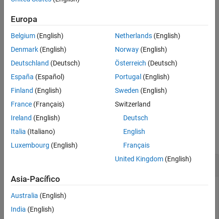
puntos.
L
Referencias
Europa
Capacidades ampliadas
ejemplo
Historial de versiones
Belgium
(English)
Netherlands
(English)
Consulte también
devuelve una ventana de Blackman
= blackman(
,
)
w
L
sflag
Denmark
(English)
Norway
(English)
utilizando el método de muestreo de ventanas especificado en
Deutschland
(Deutsch)
Österreich
(Deutsch)
.
sflag
España
(Español)
Portugal
(English)
especifica la opción de devolver la
= blackman(
___
,
)
w
typeName
Finland
(English)
Sweden
(English)
ventana
con precisión simple o doble.
w
France
(Français)
Switzerland
Ireland
(English)
Deutsch
Ejemplos
Italia
(Italiano)
English
contraer todo
Luxembourg
(English)
Français
United Kingdom
(English)
Ventana de Blackman
Asia-Pacífico
Australia
(English)
Cree una ventana de Blackman de 64 puntos. Muestre el
India
(English)
resultado utilizando
.
wvtool