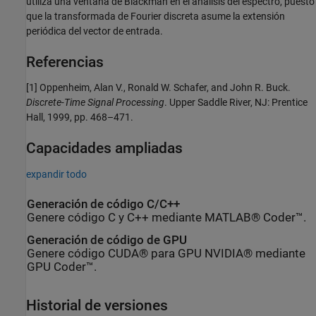
utiliza una ventana de Blackman en el análisis del espectro, puesto
que la transformada de Fourier discreta asume la extensión
periódica del vector de entrada.
Referencias
[1] Oppenheim, Alan V., Ronald W. Schafer, and John R. Buck.
Discrete-Time Signal Processing
. Upper Saddle River, NJ: Prentice
Hall, 1999, pp. 468–471.
Capacidades ampliadas
expandir todo
Generación de código C/C++
Genere código C y C++ mediante MATLAB® Coder™.
Generación de código de GPU
Genere código CUDA® para GPU NVIDIA® mediante
GPU Coder™.
Historial de versiones