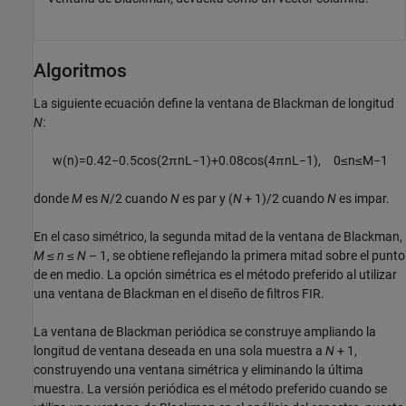
Algoritmos
La siguiente ecuación define la ventana de Blackman de longitud
N
:
w
(
n
)
=
0.42
−
0.5
cos
(
2
π
n
L
−
1
)
+
0.08
cos
(
4
π
n
L
−
1
)
,
0
≤
n
≤
M
−
1
donde
M
es
N
/2 cuando
N
es par y (
N
+ 1)/2 cuando
N
es impar.
En el caso simétrico, la segunda mitad de la ventana de Blackman,
M
≤
n
≤
N
– 1
, se obtiene reflejando la primera mitad sobre el punto
de en medio. La opción simétrica es el método preferido al utilizar
una ventana de Blackman en el diseño de filtros FIR.
La ventana de Blackman periódica se construye ampliando la
longitud de ventana deseada en una sola muestra a
N
+ 1,
construyendo una ventana simétrica y eliminando la última
muestra. La versión periódica es el método preferido cuando se