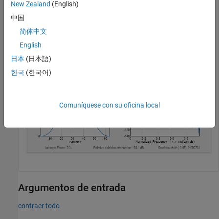
New Zealand
(English)
中国
L = 64;

wvtool(blackman(L))
简体中文
English
日本
(日本語)
한국
(한국어)
Comuníquese con su oficina local
Argumentos de entrada
contraer todo