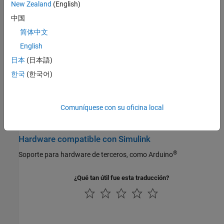
New Zealand
(English)
AI and Statistics
Utilice las prestaciones de MATLAB Projects en Simulink
中国
Mathematics and Optimization
简体中文
Signal Processing
Creación de bloques y conjuntos de bloques
Image Processing and Computer Vision
English
Cree bloques, conjuntos de bloques y máscaras de bloques
Control Systems
日本
(日本語)
reutilizables para ampliar la funcionalidad de modelado de
Test and Measurement
Simulink
한국
(한국어)
RF and Mixed Signal
Integración para simulación
Wireless Communications
Radar
Comuníquese con su oficina local
Integre sistemas, construya, compile y simule modelos a gran
Robotics and Autonomous Systems
escala.
FPGA, ASIC, and SoC Development
Hardware compatible con Simulink
Computational Finance
Computational Biology
®
Soporte para hardware de terceros, como Arduino
Code Verification
Aerospace and Defense
¿Qué tan útil fue esta traducción?
Automotive