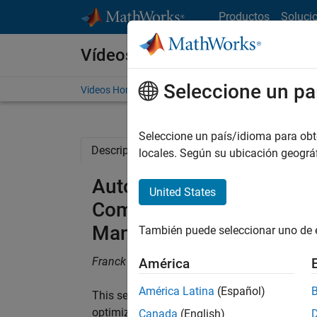
Saltar al contenido
Productos
Soluci
Vídeos
Seleccione un pa
Videos Home
Search
Seleccione un país/idioma para obten
Description
Related Resources
locales. Según su ubicación geogr
Automatic Code Generat
United States
Components for Mass Pro
Management Systems: Pr
También puede seleccionar uno de 
Franck Narcisse, VALEO Engine and Electrica
América
América Latina
(Español)
This session presents the VALEO Engine and E
optimized around MATLAB, Simulink, and R
Canada
(English)