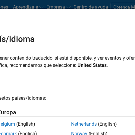
ones
Aprendizaje
Empresa
Centro de ayuda
Obtenga 
ís/idioma
Play
Video 
26:03
er contenido traducido, si está disponible, y ver eventos y ofer
áfica, recomendamos que seleccione:
United States
.
Video
ion of AUTOSAR Software
duction Application of Engine
ocess and Benefits
estos países/idiomas:
l Systems
Europa
Belgium
(English)
Netherlands
(English)
lectrical Systems (E.E.S.) development cycle, which is
eal-Time Workshop Embedded Coder.
Denmark
(English)
Norway
(English)