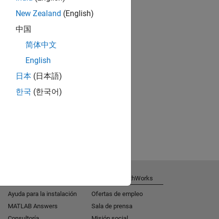
New Zealand
(English)
中国
简体中文
English
日本
(日本語)
한국
(한국어)
Obtener soporte
Acerca de MathWorks
Ayuda para la instalación
Ofertas de empleo
MATLAB Answers
Sala de prensa
Consultoría
Misión social