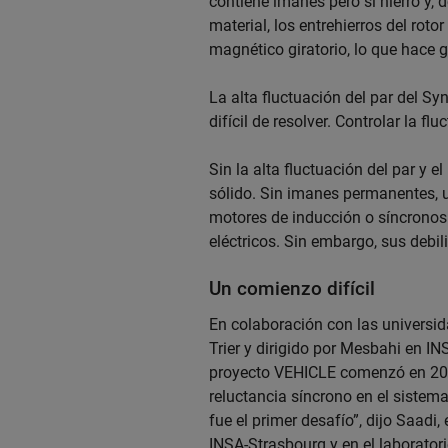
contiene imanes pero sí hierro y, d
material, los entrehierros del rot
magnético giratorio, lo que hace gi
La alta fluctuación del par del Sy
difícil de resolver. Controlar la f
Sin la alta fluctuación del par y 
sólido. Sin imanes permanentes, 
motores de inducción o síncronos
eléctricos. Sin embargo, sus debi
Un comienzo difícil
En colaboración con las universi
Trier y dirigido por Mesbahi en IN
proyecto VEHICLE comenzó en 201
reluctancia síncrono en el sistema
fue el primer desafío”, dijo Saadi
INSA-Strasbourg y en el laborator