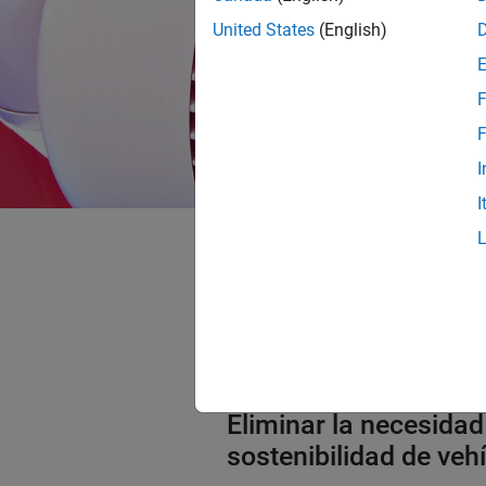
United States
(English)
F
F
I
I
SynRM podría i
vehículos eléc
Eliminar la necesidad
sostenibilidad de veh