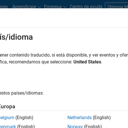
ones
Aprendizaje
Empresa
Centro de ayuda
Obtenga 
ís/idioma
er contenido traducido, si está disponible, y ver eventos y ofer
nte.
áfica, recomendamos que seleccione:
United States
.
 la calidad de esta traducción.
estos países/idiomas:
Europa
Belgium
(English)
Netherlands
(English)
Denmark
(English)
Norway
(English)