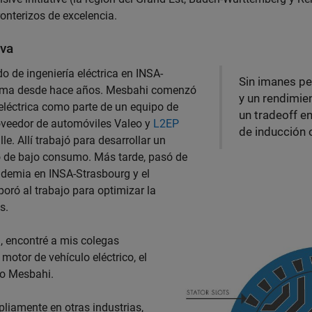
onterizos de excelencia.
eva
o de ingeniería eléctrica en INSA-
Sin imanes p
blema desde hace años. Mesbahi comenzó
y un rendimie
eléctrica como parte de un equipo de
un tradeoff e
roveedor de automóviles Valeo y
L2EP
de inducción 
le. Allí trabajó para desarrollar un
co de bajo consumo. Más tarde, pasó de
cademia en INSA-Strasbourg y el
oró al trabajo para optimizar la
s.
, encontré a mis colegas
motor de vehículo eléctrico, el
jo Mesbahi.
liamente en otras industrias,