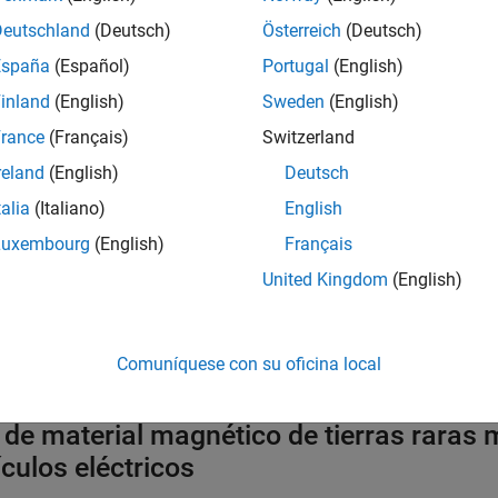
Deutschland
(Deutsch)
Österreich
(Deutsch)
España
(Español)
Portugal
(English)
inland
(English)
Sweden
(English)
rance
(Français)
Switzerland
reland
(English)
Deutsch
talia
(Italiano)
English
Luxembourg
(English)
Français
United Kingdom
(English)
ntroducir un punto de inflex
tricos
Comuníquese con su oficina local
 de material magnético de tierras raras 
ículos eléctricos