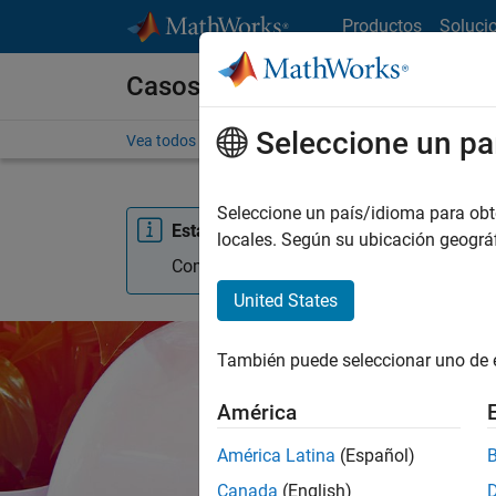
Saltar al contenido
Productos
Soluci
Casos prácticos
Seleccione un pa
Vea todos los casos prácticos
Seleccione un país/idioma para obten
Esta página fue traducida automáticame
locales. Según su ubicación geogr
Complete una
encuesta de 1 minuto
sobre
United States
También puede seleccionar uno de 
América
América Latina
(Español)
Canada
(English)