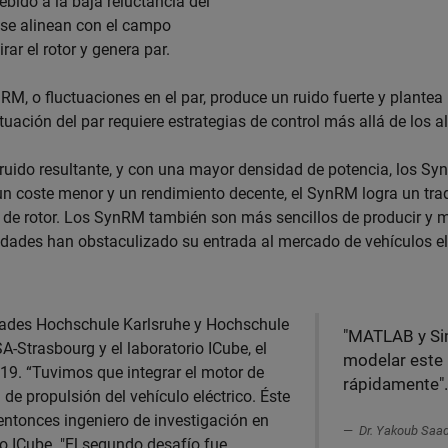
ebido a la baja reluctancia del
or se alinean con el campo
rar el rotor y genera par.
nRM, o fluctuaciones en el par, produce un ruido fuerte y plante
luctuación del par requiere estrategias de control más allá de los 
el ruido resultante, y con una mayor densidad de potencia, los S
un coste menor y un rendimiento decente, el SynRM logra un tra
 de rotor. Los SynRM también son más sencillos de producir y m
lidades han obstaculizado su entrada al mercado de vehículos el
dades Hochschule Karlsruhe y Hochschule
"MATLAB y Si
SA-Strasbourg y el laboratorio ICube, el
modelar este 
9. “Tuvimos que integrar el motor de
rápidamente"
 de propulsión del vehículo eléctrico. Éste
, entonces ingeniero de investigación en
Dr. Yakoub Saad
io ICube. "El segundo desafío fue