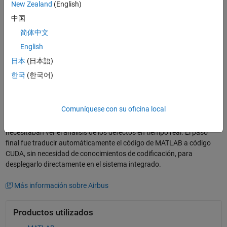
Learning rápidamente para satisfacer sus
New Zealand
(English)
necesidades.
中国
简体中文
En colaboración con el equipo de MathWorks Consulting Services,
English
Airbus adoptó MATLAB para abordar los tres pasos principales del
proceso. El primer paso era contar con una herramienta integrada
日本
(日本語)
para crear y entrenar modelos de Deep Learning desde cero para
한국
(한국어)
segmentación semántica, además de un entorno fácil e interactivo
para etiquetar vídeos. Las posiciones de los orificios de ventilación y
los cables en el conducto, identificadas por el modelo de Deep
Comuníquese con su oficina local
Learning de MATLAB, se utilizaron para medir las distancias y
ángulos requeridos por el estándar de la industria. A continuación,
necesitaban ver el análisis de los defectos en tiempo real. El paso
final fue traducir automáticamente el código de MATLAB a código
CUDA, sin necesidad de conocimientos de codificación, para
desplegarlo directamente en el sistema integrado.
Más información sobre Airbus
Productos utilizados