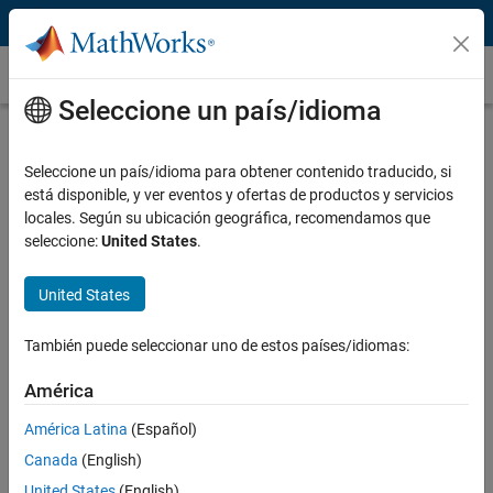
Saltar al contenido
Casos prácticos
Seleccione un país/idioma
Airbus Defence and Space utiliza IA y
Deep Learning para detección
Seleccione un país/idioma para obtener contenido traducido, si
está disponible, y ver eventos y ofertas de productos y servicios
automática de errores
locales. Según su ubicación geográfica, recomendamos que
seleccione:
United States
.
United States
“Tener la capacidad de probar, modificar, entrenar y volver a
También puede seleccionar uno de estos países/idiomas:
probar el código en un corto periodo de tiempo resultó clave
para el éxito”.
América
Nicolas Castet, Airbus
América Latina
(Español)
Canada
(English)
United States
(English)