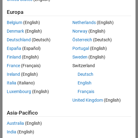
Resultados principales
Utilizaron una herramienta integrada para diseñar, entrenar y
Europa
desplegar modelos de Deep Learning
Belgium
(English)
Netherlands
(English)
Realizaron prototipado y pruebas interactivas en muy poco
Denmark
(English)
Norway
(English)
tiempo
Deutschland
(Deutsch)
Österreich
(Deutsch)
Tradujeron directamente el código de MATLAB a código CUDA
España
(Español)
Portugal
(English)
Vea
Finland
(English)
Sweden
(English)
Duració
18:25
France
(Français)
Switzerland
Ver diapositivas
Ireland
(English)
Deutsch
Italia
(Italiano)
English
el
Luxembourg
(English)
Français
¿Cómo se crea un sólido modelo de IA de
United Kingdom
(English)
extremo a extremo para detectar
automáticamente defectos en conductos de
Asia-Pacífico
vídeo
una aeronave? Ese fue el gran desafío de
®
Australia
(English)
Airbus, que utilizó MATLAB
para realizar
prototipado y desarrollar modelos de Deep
India
(English)