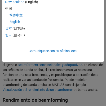
New Zealand
(English)
Beamforming también se utiliza ampliamente en aplicaciones de
中国
radar, sonar, imágenes médicas y audio. Los beamformers se pueden
utilizar para enfocar señales transmitidas desde un array de
简体中文
sensores en una dirección específica. Para señales recibidas en un
English
array de sensores, los beamformers mejoran la detección sumando
日本
(日本語)
las señales de manera coherente a través de los elementos de los
arrays. Los beamformers convencionales tienen pesos fijos, mientras
한국
(한국어)
que los beamformers adaptativos tienen pesos que responden al
entorno. Para señales de banda estrecha, el beamforming a menudo
se puede lograr multiplicando la entrada del sensor con un
Comuníquese con su oficina local
exponencial complejo y el desplazamiento de fase apropiado. Puede
®
utilizar MATLAB
para modelar beamforming de banda estrecha con
el ejemplo
Beamformers convencionales y adaptativos
. En el caso de
las señales de banda ancha, el direccionamiento ya no es una
función de una sola frecuencia, y es posible que la operación deba
realizarse en varias bandas de frecuencia. Puede modelar
beamforming de banda ancha en MATLAB con el ejemplo
Visualización del rendimiento de un beamformer
de banda ancha.
Rendimiento de beamforming