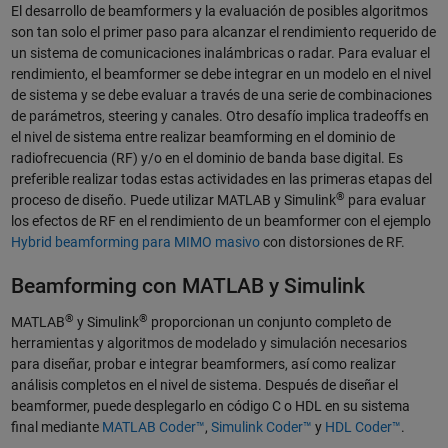
El desarrollo de beamformers y la evaluación de posibles algoritmos
son tan solo el primer paso para alcanzar el rendimiento requerido de
un sistema de comunicaciones inalámbricas o radar. Para evaluar el
rendimiento, el beamformer se debe integrar en un modelo en el nivel
de sistema y se debe evaluar a través de una serie de combinaciones
de parámetros, steering y canales. Otro desafío implica tradeoffs en
el nivel de sistema entre realizar beamforming en el dominio de
radiofrecuencia (RF) y/o en el dominio de banda base digital. Es
preferible realizar todas estas actividades en las primeras etapas del
®
proceso de diseño. Puede utilizar MATLAB y Simulink
para evaluar
los efectos de RF en el rendimiento de un beamformer con el ejemplo
Hybrid beamforming para MIMO masivo
con distorsiones de RF.
Beamforming con MATLAB y Simulink
®
®
MATLAB
y Simulink
proporcionan un conjunto completo de
herramientas y algoritmos de modelado y simulación necesarios
para diseñar, probar e integrar beamformers, así como realizar
análisis completos en el nivel de sistema. Después de diseñar el
beamformer, puede desplegarlo en código C o HDL en su sistema
final mediante
MATLAB Coder™
,
Simulink Coder™
y
HDL Coder™
.