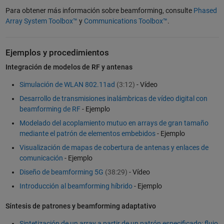
Para obtener más información sobre beamforming, consulte
Phased
Array System Toolbox™
y
Communications Toolbox™
.
Ejemplos y procedimientos
Integración de modelos de RF y antenas
Simulación de WLAN 802.11ad
(3:12)
- Vídeo
Desarrollo de transmisiones inalámbricas de vídeo digital con
beamforming de RF
- Ejemplo
Modelado del acoplamiento mutuo en arrays de gran tamaño
mediante el patrón de elementos embebidos
- Ejemplo
Visualización de mapas de cobertura de antenas y enlaces de
comunicación
- Ejemplo
Diseño de beamforming 5G
(38:29)
- Vídeo
Introducción al beamforming híbrido
- Ejemplo
Síntesis de patrones y beamforming adaptativo
Sintetización de un array a partir de un patrón especificado: flujo