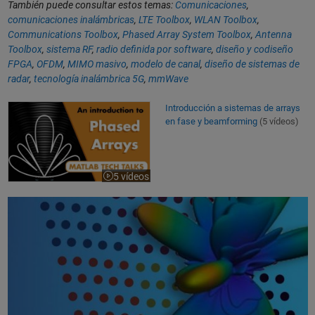
También puede consultar estos temas:
Comunicaciones
,
comunicaciones inalámbricas
,
LTE Toolbox
,
WLAN Toolbox
,
Communications Toolbox
,
Phased Array System Toolbox
,
Antenna
Toolbox
,
sistema RF
,
radio definida por software
,
diseño y codiseño
FPGA
,
OFDM
,
MIMO masivo
,
modelo de canal
,
diseño de sistemas de
radar
,
tecnología inalámbrica 5G
,
mmWave
Introducción a sistemas de arrays en fase y beamforming
Introducción a sistemas de arrays
en fase y beamforming
(5 vídeos)
5 vídeos