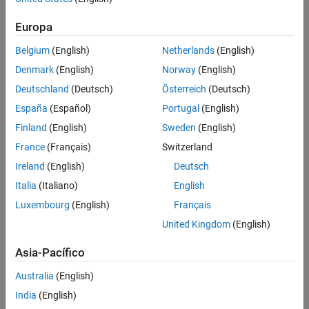
Europa
Belgium
(English)
Netherlands
(English)
Denmark
(English)
Norway
(English)
Deutschland
(Deutsch)
Österreich
(Deutsch)
España
(Español)
Portugal
(English)
Finland
(English)
Sweden
(English)
France
(Français)
Switzerland
Ireland
(English)
Deutsch
Italia
(Italiano)
English
Luxembourg
(English)
Français
United Kingdom
(English)
Asia-Pacífico
Beamsteering generado con MATLAB para un sistema de arrays en fase de
comunicación satelital.
Australia
(English)
India
(English)
Aplicaciones de beamforming