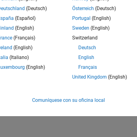
Deutschland
(Deutsch)
Österreich
(Deutsch)
España
(Español)
Portugal
(English)
inland
(English)
Sweden
(English)
rance
(Français)
Switzerland
reland
(English)
Deutsch
talia
(Italiano)
English
Luxembourg
(English)
Français
United Kingdom
(English)
Comuníquese con su oficina local