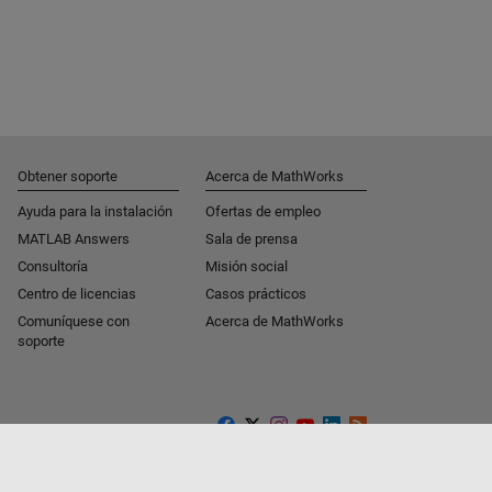
Obtener soporte
Acerca de MathWorks
Ayuda para la instalación
Ofertas de empleo
MATLAB Answers
Sala de prensa
Consultoría
Misión social
Centro de licencias
Casos prácticos
Comuníquese con
Acerca de MathWorks
soporte