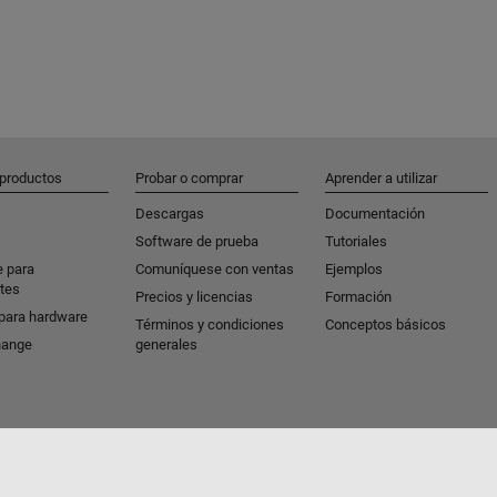
 productos
Probar o comprar
Aprender a utilizar
Descargas
Documentación
Software de prueba
Tutoriales
e para
Comuníquese con ventas
Ejemplos
tes
Precios y licencias
Formación
para hardware
Términos y condiciones
Conceptos básicos
hange
generales