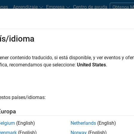
ones
Aprendizaje
Empresa
Centro de ayuda
Obtenga 
ís/idioma
dware Support
er contenido traducido, si está disponible, y ver eventos y ofer
Search Hardware Support
áfica, recomendamos que seleccione:
United States
.
Find integrated hardware solutions with MATLAB and Simulink.
estos países/idiomas:
Europa
Belgium
(English)
Netherlands
(English)
Denmark
(English)
Norway
(English)