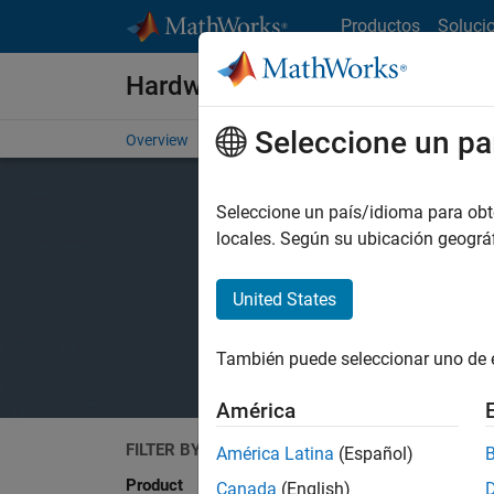
Saltar al contenido
Productos
Soluci
Hardware Support
Seleccione un pa
Overview
Search Hardware Support
Request Har
Seleccione un país/idioma para obten
locales. Según su ubicación geogr
United States
También puede seleccionar uno de 
América
FILTER BY
Search
América Latina
(Español)
Product
Canada
(English)