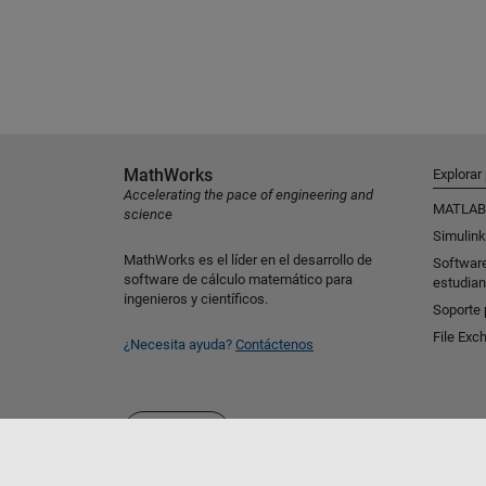
MathWorks
Explorar
Accelerating the pace of engineering and
MATLAB
science
Simulink
MathWorks es el líder en el desarrollo de
Softwar
software de cálculo matemático para
estudian
ingenieros y científicos.
Soporte 
File Exc
¿Necesita ayuda?
Contáctenos
Seleccione un país/idioma
España