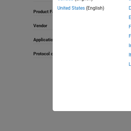
United States
(English)
Product Family and Category
Vendor
F
F
Application
I
Protocol or Standard
I