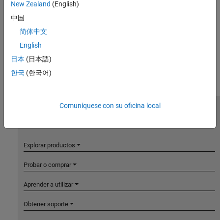
New Zealand
(English)
中国
简体中文
English
日本
(日本語)
한국
(한국어)
Comuníquese con su oficina local
MathWorks
Accelerating the pace of engineering and science
Explorar productos
Probar o comprar
Aprender a utilizar
Obtener soporte