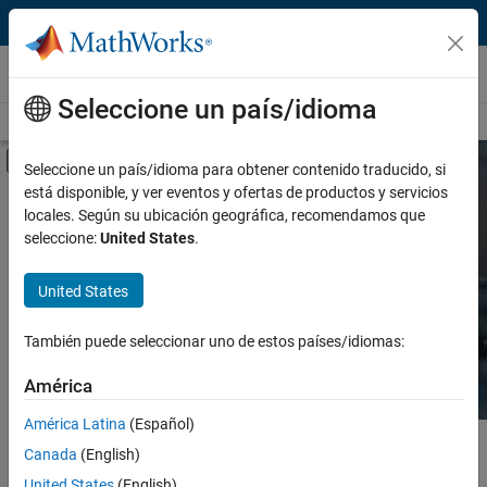
Saltar al contenido
Hardware Support
Seleccione un país/idioma
Overview
Search Hardware Support
Request Hardware Support
Mostrar/ocultar menú de navegación
Seleccione un país/idioma para obtener contenido traducido, si
está disponible, y ver eventos y ofertas de productos y servicios
Product
Search Hardware
locales. Según su ubicación geográfica, recomendamos que
Support
seleccione:
United States
.
Product Family and Category
United States
Vendor
Find integrated hardware solutions with
MATLAB and Simulink.
También puede seleccionar uno de estos países/idiomas:
Application
América
Protocol or Standard
América Latina
(Español)
Contenido principal
Search
Canada
(English)
Searc
United States
(English)