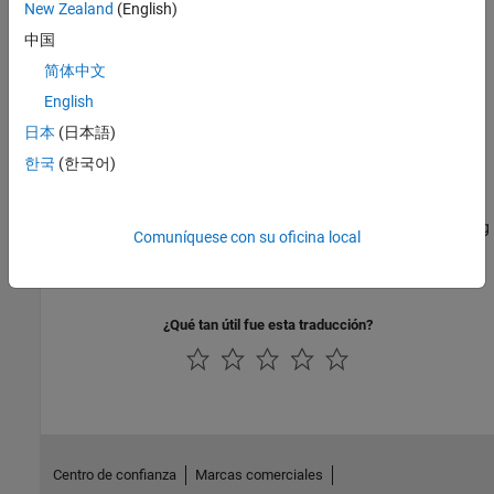
Select individual models or sets of models from a model array
New Zealand
(English)
using array indexing.
中国
Query Array Size and Characteristics
简体中文
Query array attributes such as the array dimensions, and query
characteristics of the models in the array, such as I/O dimensions
English
and stability.
日本
(日本語)
한국
(한국어)
Sistemas LPV
Using LTI Arrays for Simulating Multi-Mode Dynamics
This example shows how to construct a Linear Parameter Varying
Comuníquese con su oficina local
(LPV) representation of a system that exhibits multi-mode
dynamics.
¿Qué tan útil fue esta traducción?
Centro de confianza
Marcas comerciales