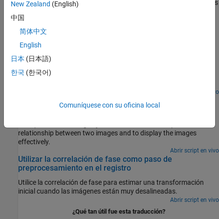
intensidades, coincidencia de rasgos o correspondencia de puntos
New Zealand
(English)
de control
中国
简体中文
Ejemplos destacados
English
Cambiar el tamaño de una imagen
日本
(日本語)
Cambie el tamaño de una imagen especificando un factor de
한국
(한국어)
escala multiplicador o especificando el tamaño de salida deseado
de la imagen.
Abrir script en vivo
Register Two Images Using Spatial Referencing to
Comuníquese con su oficina local
Enhance Display
Use spatial referencing objects to understand the spatial
relationship between two images and to display the images
effectively.
Abrir script en vivo
Utilizar la correlación de fase como paso de
preprocesamiento en el registro
Utilice la correlación de fase para estimar una transformación
inicial cuando las imágenes están muy desalineadas.
Abrir script en vivo
¿Qué tan útil fue esta traducción?