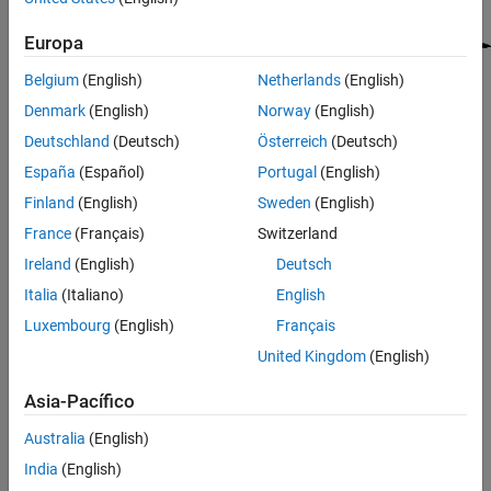
Segmentación y análisis de imágenes
Europa
Procesamiento de imágenes mediante deep
learning
Belgium
(English)
Netherlands
(English)
Procesamiento de imágenes
hiperespectrales
Denmark
(English)
Norway
(English)
Diseño y análisis de sistemas ópticos
Deutschland
(Deutsch)
Österreich
(Deutsch)
Generación de código y soporte de GPU
España
(Español)
Portugal
(English)
Finland
(English)
Sweden
(English)
France
(Français)
Switzerland
Ireland
(English)
Deutsch
Categorías
Italia
(Italiano)
English
Transformaciones geométricas comunes
Luxembourg
(English)
Français
Aumente, rote, recorte y traslade imágenes
United Kingdom
(English)
Transformaciones geométricas genéricas
Realice transformaciones geométricas genéricas con el flujo de
Asia-Pacífico
trabajo
imwarp
Australia
(English)
Registro de imagen
India
(English)
Alinee dos imágenes mediante técnicas de correlación de