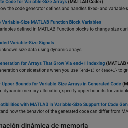
te Code for Variable-Size Arrays
(MATLAB Coder)
ow the code generator defines and handles fixed- and variable-s
e Variable-Size MATLAB Function Block Variables
ariables defined in
MATLAB Function
blocks to change size duri
ded Variable-Size Signals
unknown size data using dynamic arrays.
eneration for Arrays That Grow Via end+1 Indexing
(MATLAB 
eneration considerations when you use
or
to gr
(end+1)
{end+1}
y Upper Bounds for Variable-Size Arrays in Generated Code
(M
d dynamic memory allocation, specify upper bounds for variable
atibilities with MATLAB in Variable-Size Support for Code Gen
tand how the behavior of the generated code can differ from 
nación dinámica de memoria