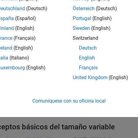
r los errores durante la generación de código. Si la aplicación n
Deutschland
(Deutsch)
Österreich
(Deutsch)
erfeccionar los tamaños variables y la asignación dinámica de
 generado.
España
(Español)
Portugal
(English)
inland
(English)
Sweden
(English)
ues
rance
(Français)
Switzerland
AB Function
Include
MATLAB
code in
Simu
reland
(English)
Deutsch
talia
(Italiano)
English
AB System
Include
System object
in mode
Luxembourg
(English)
Français
iones
United Kingdom
(English)
Check if curr
r.areUnboundedVariableSizedArraysSupported
variable-size
Comuníquese con su oficina local
Resolve size 
r.varsize
eptos básicos del tamaño variable