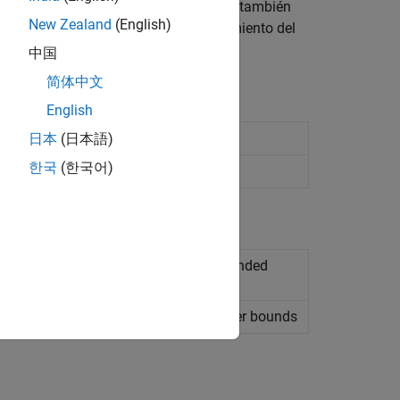
o requiere arreglos de tamaño variable, también
New Zealand
(English)
 memoria para poder mejorar el rendimiento del
中国
简体中文
English
link
models
日本
(日本語)
한국
(한국어)
l
ent configuration settings allow unbounded
 arrays
(Desde R2024a)
incompatibility errors and declare upper bounds