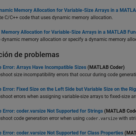
namic Memory Allocation for Variable-Size Arrays in a MATLA
te C/C++ code that uses dynamic memory allocation.
l Memory Allocation for Variable-Size Arrays in a MATLAB Fun
e dynamic memory allocation or specify a dynamic memory alloc
ción de problemas
e Error: Arrays Have Incompatible Sizes
(MATLAB Coder)
shoot size incompatibility errors that occur during code generat
 Error: Fixed Size on the Left Side but Variable Size on the Rig
shoot errors when assigning variable-size arrays to fixed-size ar
 Error: coder.varsize Not Supported for Strings
(MATLAB Code
eshoot code generation error when using
with str
coder.varsize
 Error: coder.varsize Not Supported for Class Properties
(MAT