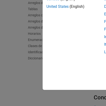
resolve
Arreglos de celdas
United States
(English)
puede p
Tablas
código
Arreglos categóricos
Arreglos de fecha/hora
F
Bloq
Arreglos de duración
F
Horarios
MATL
I
Enumeraciones
I
MATL
Clases de MATLAB
Identificadores de función
Func
Diccionarios
code
code
Conc