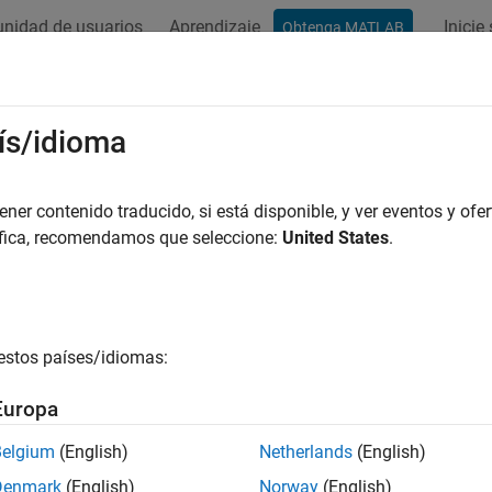
nidad de usuarios
Aprendizaje
Inicie
Obtenga MATLAB
ación
Ejemplos
Funciones
Bloques
Apps
Vídeos
os de tamaño variable
ís/idioma
ión y diferencias para generar código
er contenido traducido, si está disponible, y ver eventos y ofer
 la generación de código, el generador de código identifica arreg
áfica, recomendamos que seleccione:
United States
.
 tamaño fijo o de tamaño variable.
 generador de código designa un arreglo como de tamaño variabl
 su tamaño cambia.
estos países/idiomas:
 generador de código designa un arreglo como de tamaño fijo si
Europa
mbia.
Belgium
(English)
Netherlands
(English)
der cómo el generador de código gestiona los arreglos de tamañ
Denmark
(English)
Norway
(English)