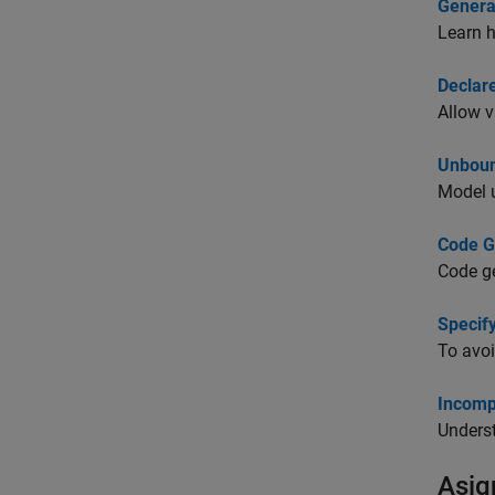
Genera
Learn h
Declar
Allow v
Unboun
Model 
Code G
Code g
Specif
To avoi
Incomp
Unders
Asig