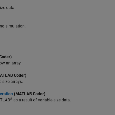
ize data.
ng simulation.
Coder)
ow an array.
ATLAB Coder)
-size arrays.
eration
(MATLAB Coder)
®
MATLAB
as a result of variable-size data.