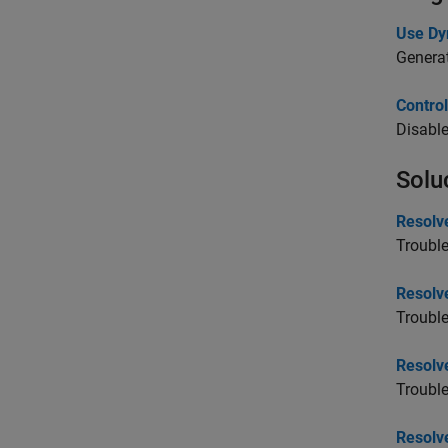
Use Dy
Genera
Contro
Disabl
Solu
Resolv
Trouble
Resolve
Trouble
Resolve
Troubl
Resolve