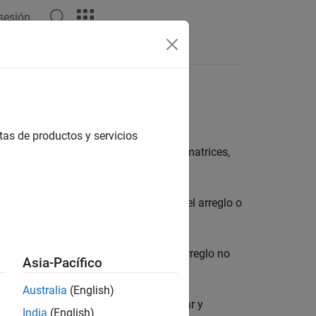
 sesión
Respuestas
tas de productos y servicios
los, incluyendo escalares, vectores y matrices,
e si no puede determinar el tamaño del arreglo o
 puede determinar que el tamaño del arreglo no
Asia-Pacífico
Australia
(English)
o fijo y variable ayuda a diagnosticar y
India
(English)