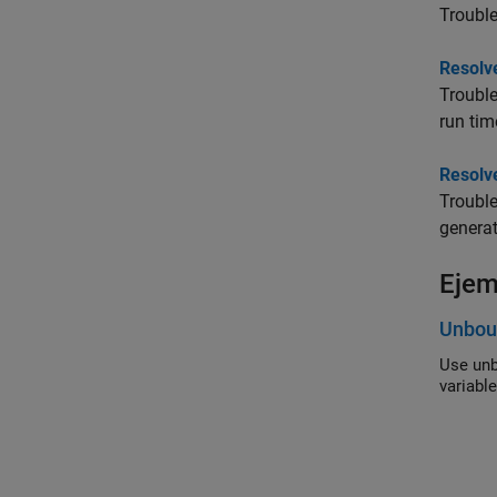
Troubl
Resolv
Trouble
run tim
Resolve
Trouble
genera
Ejem
Unboun
Use unb
variabl