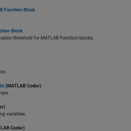
B Function Block
ction Block
ation threshold for
MATLAB Function
blocks.
ion.
ht
(MATLAB Coder)
rays.
r)
ing variables.
LAB Coder)