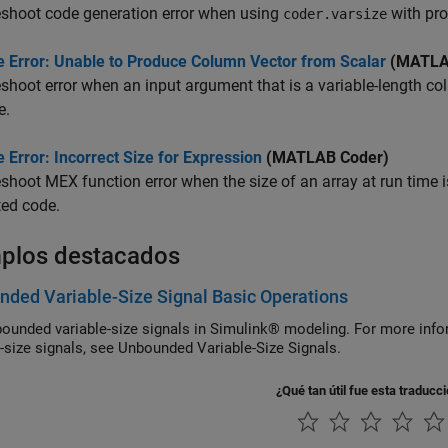
eshoot code generation error when using
with pro
coder.varsize
e Error: Unable to Produce Column Vector from Scalar
(MATLA
shoot error when an input argument that is a variable-length col
e.
 Error: Incorrect Size for Expression
(MATLAB Coder)
shoot MEX function error when the size of an array at run time is
ted code.
plos destacados
ded Variable-Size Signal Basic Operations
ounded variable-size signals in Simulink® modeling. For more inf
e-size signals, see Unbounded Variable-Size Signals.
¿Qué tan útil fue esta traducc