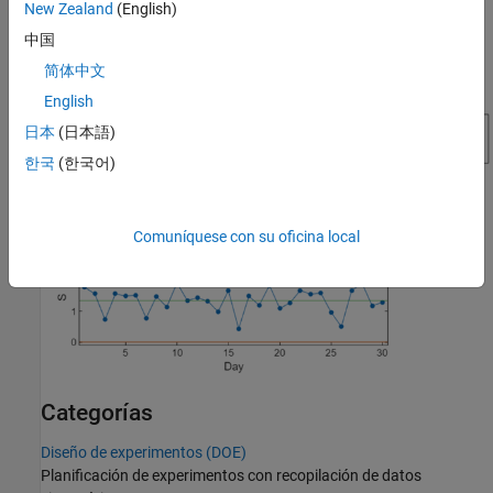
Techniques
New Zealand
(English)
Response Surface Designs
中国
Fractional Factorial Designs
简体中文
English
日本
(日本語)
한국
(한국어)
Comuníquese con su oficina local
Categorías
Diseño de experimentos (DOE)
Planificación de experimentos con recopilación de datos