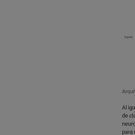
Arqui
Al ig
de cl
neuro
para 