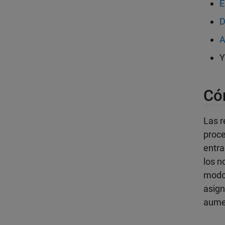
E
D
A
Có
Las r
proce
entra
los n
modo 
asign
aumen