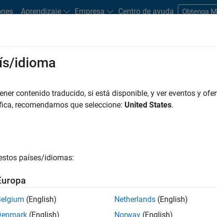
ones
Aprendizaje
Empresa
Centro de ayuda
Obtenga 
ís/idioma
er contenido traducido, si está disponible, y ver eventos y ofer
áfica, recomendamos que seleccione:
United States
.
edes neuronales
estos países/idiomas:
Europa
Belgium
(English)
Netherlands
(English)
Denmark
(English)
Norway
(English)