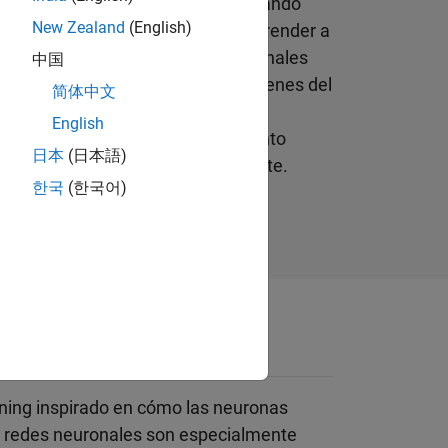
s adaptativos que aprenden empleando
New Zealand
(English)
. Las redes neuronales pueden aprender a
ir eventos futuros. Las redes neuronales
中国
reconocer patrones en voz o imágenes del
简体中文
 la forma en que se conectan sus
English
máticamente durante el entrenamiento
日本
(日本語)
utan la tarea deseada correctamente.
한국
(한국어)
es
ning inspirado en cómo las neuronas
s redes neuronales son especialmente