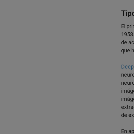
Tip
El pr
1958.
de ac
que h
Deep
neuro
neuro
imáge
imáge
extra
de ex
En ap