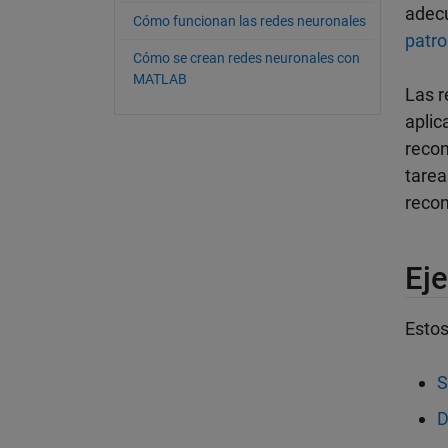
adecu
Cómo funcionan las redes neuronales
patr
Cómo se crean redes neuronales con
MATLAB
Las r
aplic
recon
tarea
recon
Ej
Estos
S
D