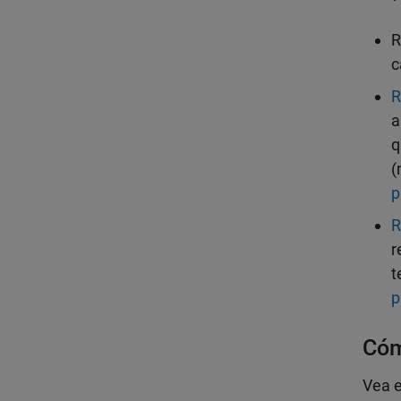
R
c
R
a
q
(
p
R
r
t
p
Cóm
Vea e