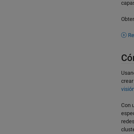
capas
Obte
Re
Có
Usa
crear
visión
Con u
espec
redes
clust