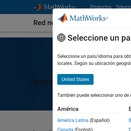
Saltar al contenido
Productos
Soluci
Red neuronal
Seleccione un pa
Seleccione un país/idioma para obten
locales. Según su ubicación geogr
Introducción a las r
United States
También puede seleccionar uno de 
América
América Latina
(Español)
Canada
(English)