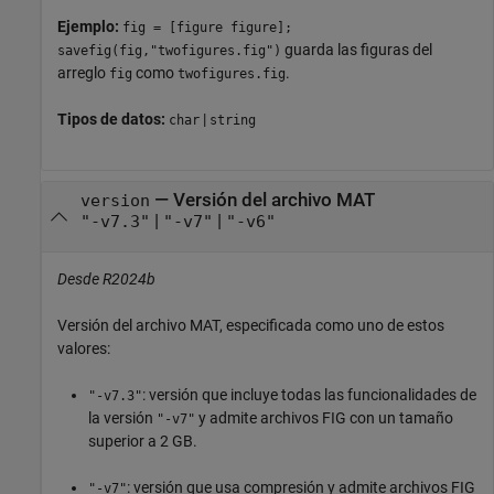
Ejemplo:
fig = [figure figure];
guarda las figuras del
savefig(fig,"twofigures.fig")
arreglo
como
.
fig
twofigures.fig
Tipos de datos:
|
char
string
—
Versión del archivo MAT
version
|
|
"-v7.3"
"-v7"
"-v6"
Desde R2024b
Versión del archivo MAT, especificada como uno de estos
valores:
: versión que incluye todas las funcionalidades de
"-v7.3"
la versión
y admite archivos FIG con un tamaño
"-v7"
superior a 2 GB.
: versión que usa compresión y admite archivos FIG
"-v7"