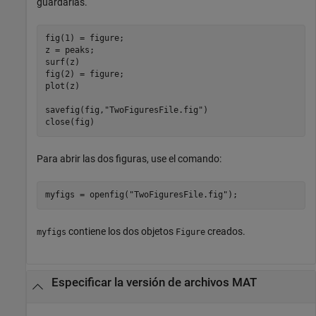
guardarlas.
fig(1) = figure;

z = peaks;

surf(z)

fig(2) = figure;

plot(z)

savefig(fig,
"TwoFiguresFile.fig"
)

close(fig)
Para abrir las dos figuras, use el comando:
myfigs = openfig(
"TwoFiguresFile.fig"
);
contiene los dos objetos
creados.
myfigs
Figure
Especificar la versión de archivos MAT