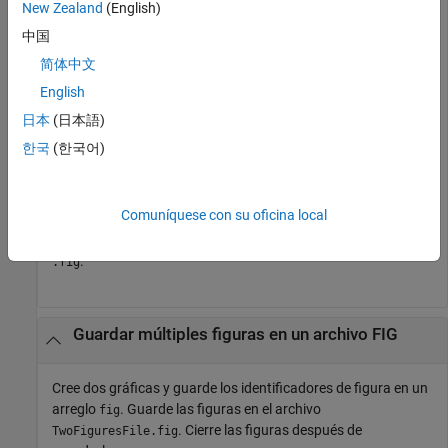
figura en el archivo
.
PeaksFile.fig
New Zealand
(English)
中国
figure

简体中文
surf(peaks)

savefig(
"PeaksFile.fig"
English
日本
(日本語)
Para abrir la figura guardada, use el comando:
한국
(한국어)
openfig(
"PeaksFile.fig"
);
Comuníquese con su oficina local
MATLAB crea una nueva figura usando el archivo guardado
.
.fig
Guardar múltiples figuras en un archivo FIG
Cree dos gráficas y guarde los identificadores de figura en un
arreglo
. Guarde las figuras en el archivo
fig
. Cierre las figuras después de
TwoFiguresFile.fig