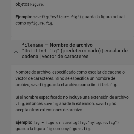
objetos
.
Figure
Ejemplo:
guarda la figura actual
savefig("myfigure.fig")
como
.
myfigure.fig
—
Nombre de archivo
filename
(predeterminado) |
escalar de
"Untitled.fig"
cadena
|
vector de caracteres
Nombre de archivo, especificado como escalar de cadena o
vector de caracteres. Si no se especifica un nombre de
archivo,
guarda el archivo como
.
savefig
Untitled.fig
Si el nombre especificado no incluye una extensión de archivo
, entonces
añade la extensión.
no
.fig
savefig
savefig
acepta otras extensiones de archivo.
Ejemplo:
fig = figure; savefig(fig,"myfigure.fig")
guarda la figura
como
.
fig
myfigure.fig