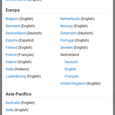
ejemplo
Europa
Belgium
(English)
Netherlands
(English)
guarda la figura
especificada.
savefig(
,
)
fig
fig
filename
Denmark
(English)
Norway
(English)
ejemplo
Deutschland
(Deutsch)
Österreich
(Deutsch)
España
(Español)
Portugal
(English)
crea el archivo utilizando la
savefig(
,
,
)
fig
filename
version
versión del archivo MAT especificado. Las versiones
,
"-v7.3"
"-
Finland
(English)
Sweden
(English)
y
son válidas.
(desde R2024b)
v7"
"-v6"
France
(Français)
Switzerland
Ireland
(English)
Deutsch
ejemplo
Italia
(Italiano)
English
Ejemplos
Luxembourg
(English)
Français
contraer todo
United Kingdom
(English)
Asia-Pacífico
Guardar la figura actual en un archivo FIG
Australia
(English)
Cree una gráfica de superficie de la función
. Guarde la
India
(English)
peaks