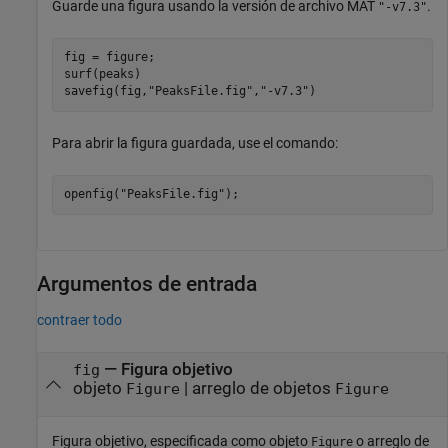
Guarde una figura usando la versión de archivo MAT
.
"-v7.3"
fig = figure;

surf(peaks)

savefig(fig,
"PeaksFile.fig"
,
"-v7.3"
Para abrir la figura guardada, use el comando:
openfig(
"PeaksFile.fig"
);
Argumentos de entrada
contraer todo
—
Figura objetivo
fig
objeto
|
arreglo de objetos
Figure
Figure
Figura objetivo, especificada como objeto
o arreglo de
Figure