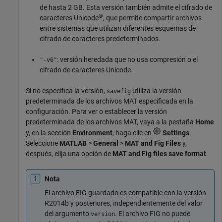
de hasta 2 GB. Esta versión también admite el cifrado de
®
caracteres Unicode
, que permite compartir archivos
entre sistemas que utilizan diferentes esquemas de
cifrado de caracteres predeterminados.
: versión heredada que no usa compresión o el
"-v6"
cifrado de caracteres Unicode.
Si no especifica la versión,
utiliza la versión
savefig
predeterminada de los archivos MAT especificada en la
configuración. Para ver o establecer la versión
predeterminada de los archivos MAT, vaya a la pestaña
Home
y, en la sección
Environment
, haga clic en
Settings
.
Seleccione
MATLAB
>
General
>
MAT and Fig Files
y,
después, elija una opción de
MAT and Fig files save format
.
Nota
El archivo FIG guardado es compatible con la versión
R2014b y posteriores, independientemente del valor
del argumento
. El archivo FIG no puede
version