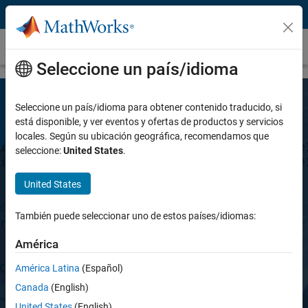
Saltar al contenido
Vision HDL Toolbox
Seleccione un país/idioma
Seleccione un país/idioma para obtener contenido traducido, si
está disponible, y ver eventos y ofertas de productos y servicios
locales. Según su ubicación geográfica, recomendamos que
seleccione:
United States
.
United States
Vision HDL Toolbox
También puede seleccionar uno de estos países/idiomas:
Diseñe sistemas de procesamiento de
América
imágenes, vídeo y visión artificial para FPGA y
América Latina
(Español)
ASIC
Canada
(English)
United States
(English)