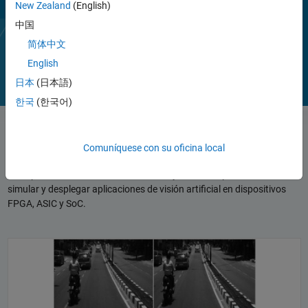
New Zealand
(English)
Las prestaciones de esta toolbox están disponibles como funciones
中国
de MATLAB, System objects y bloques de Simulink.
Vea
Du
简体中文
1:43
English
日本
(日本語)
한국
(한국어)
el
Aplicaciones de referencia
Comuníquese con su oficina local
vídeo
Las aplicaciones de referencia constituyen la base para diseñar,
simular y desplegar aplicaciones de visión artificial en dispositivos
FPGA, ASIC y SoC.